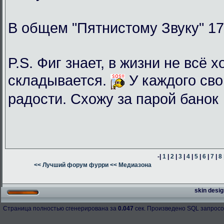
В общем "Пятнистому Звуку" 17
P.S. Фиг знает, в жизни не всё 
складывается.
У каждого сво
радости. Схожу за парой банок
-|
1
|
2
|
3
|
4
|
5
|
6
|
7
|
8
<< Лучший форум фурри
<< Медиазона
skin desig
Страница полностью сгенерирована за
0.047
сек. Произведено SQL запросо