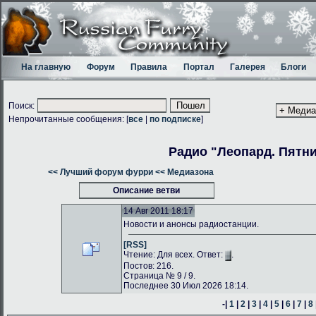
На главную
Форум
Правила
Портал
Галерея
Блоги
Поиск:
Непрочитанные сообщения: [
все
|
по подписке
]
Радио "Леопард. Пятн
<< Лучший форум фурри
<< Медиазона
Описание ветви
14 Авг 2011 18:17
Новости и анонсы радиостанции.
[RSS]
Чтение: Для всех. Ответ:
.
Постов: 216.
Страница № 9 / 9.
Последнее 30 Июл 2026 18:14.
-|
1
|
2
|
3
|
4
|
5
|
6
|
7
|
8