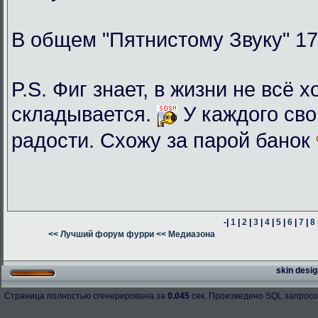
В общем "Пятнистому Звуку" 17
P.S. Фиг знает, в жизни не всё 
складывается.
У каждого сво
радости. Схожу за парой банок
-|
1
|
2
|
3
|
4
|
5
|
6
|
7
|
8
<< Лучший форум фурри
<< Медиазона
skin desig
Страница полностью сгенерирована за
0.045
сек. Произведено SQL запросо