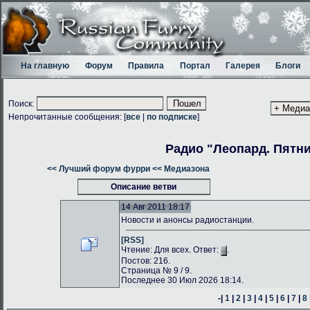
На главную
Форум
Правила
Портал
Галерея
Блоги
Поиск:
Непрочитанные сообщения: [
все
|
по подписке
]
Радио "Леопард. Пятн
<< Лучший форум фурри
<< Медиазона
Описание ветви
14 Авг 2011 18:17
Новости и анонсы радиостанции.
[RSS]
Чтение: Для всех. Ответ:
.
Постов: 216.
Страница № 9 / 9.
Последнее 30 Июл 2026 18:14.
-|
1
|
2
|
3
|
4
|
5
|
6
|
7
|
8