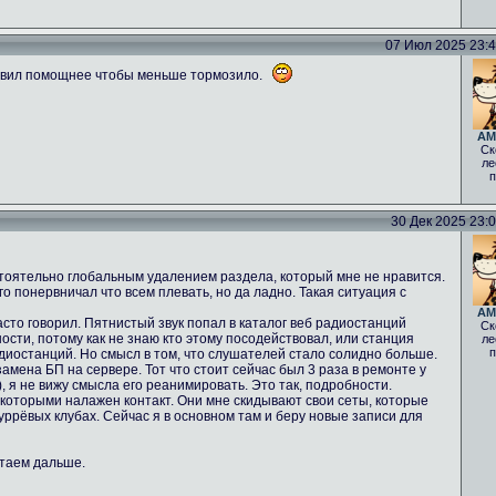
07 Июл 2025 23:40
авил помощнее чтобы меньше тормозило.
AM
Ск
ле
п
30 Дек 2025 23:05
стоятельно глобальным удалением раздела, который мне не нравится.
о понервничал что всем плевать, но да ладно. Такая ситуация с
AM
асто говорил. Пятнистый звук попал в каталог веб радиостанций
Ск
ости, потому как не знаю кто этому посодействовал, или станция
ле
п
диостанций. Но смысл в том, что слушателей стало солидно больше.
мена БП на сервере. Тот что стоит сейчас был 3 раза в ремонте у
 ), я не вижу смысла его реанимировать. Это так, подробности.
 которыми налажен контакт. Они мне скидывают свои сеты, которые
фуррёвых клубах. Сейчас я в основном там и беру новые записи для
отаем дальше.