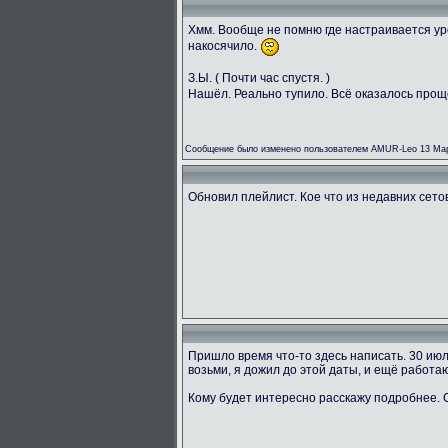
Хмм. Вообще не помню где настраивается ур
накосячило.
З.Ы. ( Почти час спустя. )
Нашёл. Реально тупило. Всё оказалось прощ
Сообщение было изменено пользователем AMUR-Leo 13 Мар
Обновил плейлист. Кое что из недавних сетов 
Пришло время что-то здесь написать. 30 ию
возьми, я дожил до этой даты, и ещё работаю
Кому будет интересно расскажу подробнее.