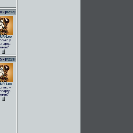
 - [
#212
]
UR-Leo
олько у
опарда
ятен?
 - [
#213
]
UR-Leo
олько у
опарда
ятен?