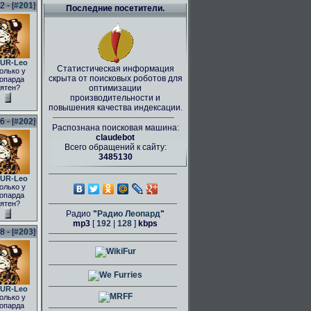
 - [
#201
]
Последние посетители.
UR-Leo
Статистическая информация
олько у
скрыта от поисковых роботов для
опарда
ятен?
оптимизации
производительности и
повышения качества индексации.
 - [
#202
]
Распознана поисковая машина:
claudebot
Всего обращений к сайту:
3485130
UR-Leo
олько у
опарда
ятен?
Радио
"
Радио Леопард
"
mp3
[
192
|
128
]
kbps
 - [
#203
]
UR-Leo
олько у
опарда