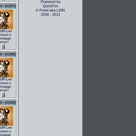
Powered by
 - [
#207
]
QuickFox
© Foxel aka LION
2006 - 2011
UR-Leo
олько у
опарда
ятен?
 - [
#208
]
UR-Leo
олько у
опарда
ятен?
 - [
#209
]
UR-Leo
олько у
опарда