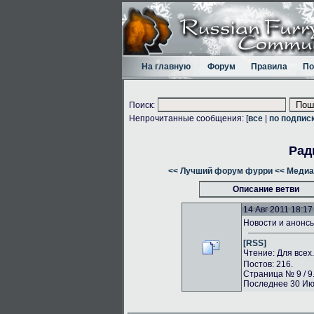
На главную
Форум
Правила
По
Поиск:
Непрочитанные сообщения: [
все
|
по подпис
Рад
<< Лучший форум фурри
<< Медиа
Описание ветви
14 Авг 2011 18:17
Новости и анонс
[RSS]
Чтение: Для всех
Постов: 216.
Страница № 9 / 9
Последнее 30 Июл