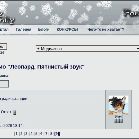
ртал
Галерея
Блоги
КОНКУРСЫ
Чего-то не хватает?
ке
]
ио "Леопард. Пятнистый звук"
зона
ы радиостанции.
. Ответ:
.
Sheil
.
 2026 18:14.
-|
1
|
2
|
3
|
4
|
5
|
6
|
7
|
8
|
[9]
|-