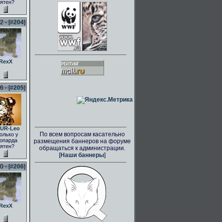
ятен?
 - [
#204
]
RexX
 - [
#205
]
UR-Leo
По всем вопросам касательно
олько у
опарда
размещения баннеров на форуме
ятен?
обращаться к администрации.
[
Наши баннеры
]
 - [
#206
]
RexX