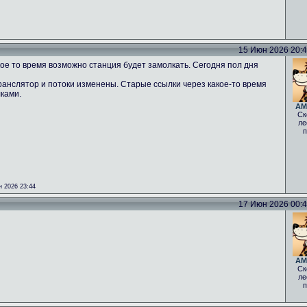
15 Июн 2026 20:43
ое то время возможно станция будет замолкать. Сегодня пол дня
ранслятор и потоки изменены. Старые ссылки через какое-то время
лками.
AM
Ск
ле
п
 2026 23:44
17 Июн 2026 00:40
AM
Ск
ле
п