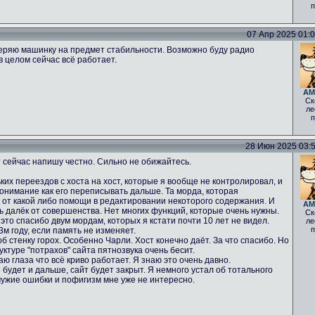
п
07 Апр 2025 01:05
еряю машинку на предмет стабильности. Возможно буду радио
в целом сейчас всё работает.
AM
Ск
ле
п
28 Июн 2025 03:52
 сейчас напишу честно. Сильно не обижайтесь.
ких переездов с хоста на хост, которые я вообще не контролировал, и
понимание как его переписывать дальше. Та морда, которая
% от какой либо помощи в редактировании некоторого содержания. И
AM
нь далёк от совершенства. Нет многих функций, которые очень нужны.
Ск
 это спасибо двум мордам, которых я кстати почти 10 лет не видел.
ле
п
м году, если память не изменяет.
б стенку горох. Особенно Чарли. Хост конечно даёт. За что спасибо. Но
ктуре "потрахов" сайта пятнозвука очень бесит.
аю глаза что всё криво работает. Я знаю это очень давно.
 будет и дальше, сайт будет закрыт. Я немного устал об тотального
чужие ошибки и пофигизм мне уже не интересно.