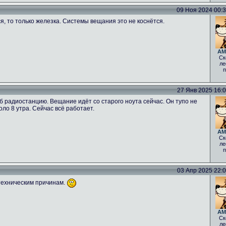
09 Ноя 2024 00:34
ся, то только железка. Системы вещания это не коснётся.
AM
Ск
ле
п
27 Янв 2025 16:06
б радиостанцию. Вещание идёт со старого ноута сейчас. Он тупо не
оло 8 утра. Сейчас всё работает.
AM
Ск
ле
п
03 Апр 2025 22:00
техническим причинам.
AM
Ск
ле