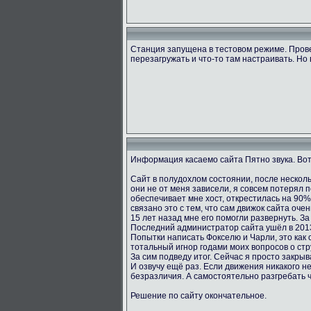
Станция запущена в тестовом режиме. Пров
перезагружать и что-то там настраивать. Но 
Информация касаемо сайта Пятно звука. Вот
Сайт в полудохлом состоянии, после несколь
они не от меня зависели, я совсем потерял 
обеспечивает мне хост, открестилась на 90
связано это с тем, что сам движок сайта оче
15 лет назад мне его помогли развернуть. За
Последний администратор сайта ушёл в 2013
Попытки написать Фокселю и Чарли, это как о
тотальный игнор годами моих вопросов о стру
За сим подведу итог. Сейчас я просто закрыв
И озвучу ещё раз. Если движения никакого не
безразличия. А самостоятельно разгребать 
Решение по сайту окончательное.