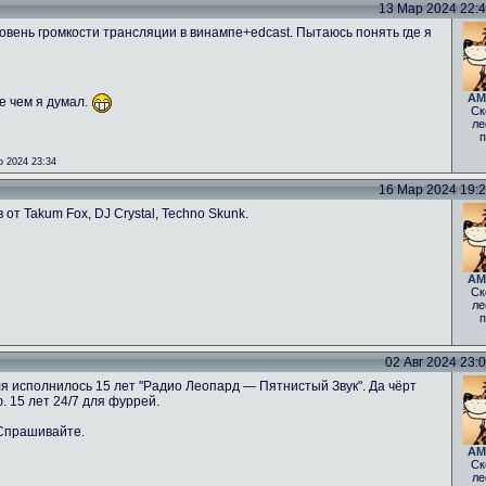
13 Мар 2024 22:42
овень громкости трансляции в винампе+edcast. Пытаюсь понять где я
AM
е чем я думал.
Ск
ле
п
 2024 23:34
16 Мар 2024 19:26
от Takum Fox, DJ Crystal, Techno Skunk.
AM
Ск
ле
п
02 Авг 2024 23:08
ля исполнилось 15 лет "Радио Леопард — Пятнистый Звук". Да чёрт
. 15 лет 24/7 для фуррей.
 Спрашивайте.
AM
Ск
ле