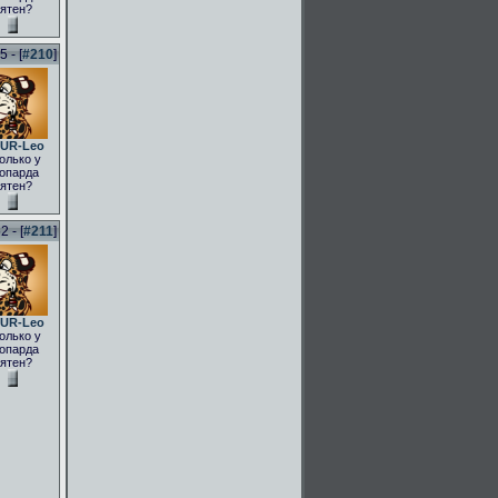
ятен?
 - [
#210
]
UR-Leo
олько у
опарда
ятен?
 - [
#211
]
UR-Leo
олько у
опарда
ятен?