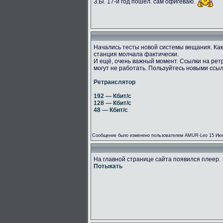
З.Ы. 17-й год пошёл. сам офигеваю.
Начались тесты новой системы вещания. Как
станция молчала фактически.
И ещё, очень важный момент. Ссылки на рет
могут не работать. Пользуйтесь новыми ссы
Ретранслятор
192 — Кбит/с
128 — Кбит/с
48 — Кбит/с
Сообщение было изменено пользователем AMUR-Leo 15 Июн
На главной странице сайта появился плеер.
Потыкать