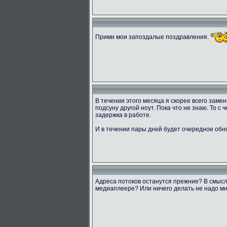
Прими мои запоздалые поздравления.
В течении этого месяца я скорее всего заме
подсуну другой ноут. Пока что не знаю. То с
задержка в работе.
И в течении пары дней будет очередное обн
Адреса потоков останутся прежние? В смысл
медиаплеере? Или ничего делать не надо мн