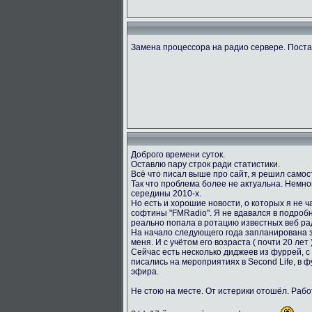
Замена процессора на радио сервере. Пост
Доброго времени суток.
Оставлю пару строк ради статистики.
Всё что писал выше про сайт, я решил само
Так что проблема более не актуальна. Немног
середины 2010-х.
Но есть и хорошие новости, о которых я не ч
софтины "FMRadio". Я не вдавался в подробн
реально попала в ротацию известных веб ра
На начало следующего года запланирована за
меня. И с учётом его возраста ( почти 20 лет
Сейчас есть несколько диджеев из фуррей, с
писались на мероприятиях в Second Life, в 
эфира.
Не стою на месте. От истерики отошёл. Раб