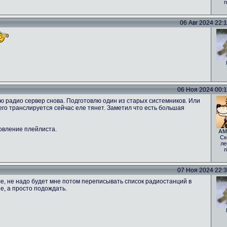
п
06 Авг 2024 22:12
06 Ноя 2024 00:16
ню радио сервер снова. Подготовлю один из старых системников. Или
 чего транслируется сейчас еле тянет. Заметил что есть большая
овление плейлиста.
AM
Ск
ле
п
07 Ноя 2024 22:30
е, не надо будет мне потом переписывать список радиостанций в
е, а просто подождать.