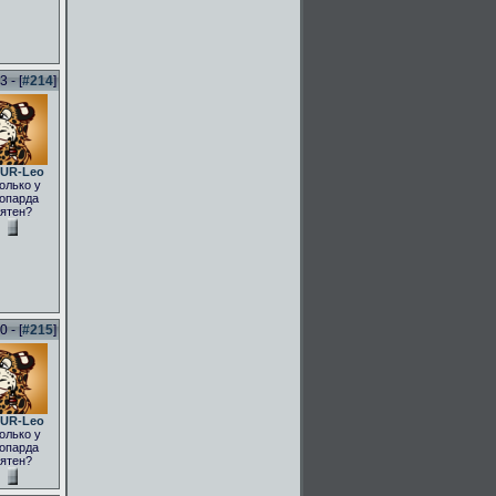
 - [
#214
]
UR-Leo
олько у
опарда
ятен?
 - [
#215
]
UR-Leo
олько у
опарда
ятен?