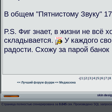
В общем "Пятнистому Звуку" 17
P.S. Фиг знает, в жизни не всё 
складывается.
У каждого сво
радости. Схожу за парой банок
-|
1
|
2
|
3
|
4
|
5
|
6
|
7
|
8
<< Лучший форум фурри
<< Медиазона
skin desig
Страница полностью сгенерирована за
0.045
сек. Произведено SQL запросо