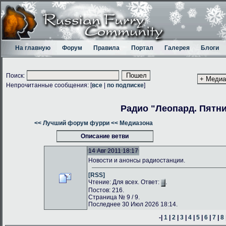
На главную
Форум
Правила
Портал
Галерея
Блоги
Поиск:
Непрочитанные сообщения: [
все
|
по подписке
]
Радио "Леопард. Пятн
<< Лучший форум фурри
<< Медиазона
Описание ветви
14 Авг 2011 18:17
Новости и анонсы радиостанции.
[RSS]
Чтение: Для всех. Ответ:
.
Постов: 216.
Страница № 9 / 9.
Последнее 30 Июл 2026 18:14.
-|
1
|
2
|
3
|
4
|
5
|
6
|
7
|
8