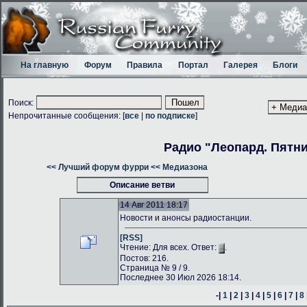
На главную
Форум
Правила
Портал
Галерея
Блоги
Поиск:
Непрочитанные сообщения: [
все
|
по подписке
]
Радио "Леопард. Пятн
<< Лучший форум фурри
<< Медиазона
Описание ветви
14 Авг 2011 18:17
Новости и анонсы радиостанции.
[RSS]
Чтение: Для всех. Ответ:
.
Постов: 216.
Страница № 9 / 9.
Последнее 30 Июл 2026 18:14.
-|
1
|
2
|
3
|
4
|
5
|
6
|
7
|
8