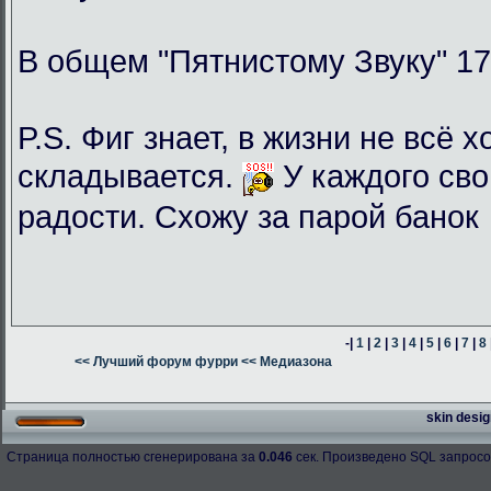
В общем "Пятнистому Звуку" 17
P.S. Фиг знает, в жизни не всё 
складывается.
У каждого сво
радости. Схожу за парой банок
-|
1
|
2
|
3
|
4
|
5
|
6
|
7
|
8
<< Лучший форум фурри
<< Медиазона
skin desig
Страница полностью сгенерирована за
0.046
сек. Произведено SQL запросо