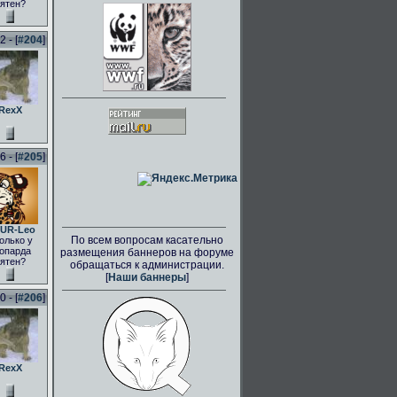
ятен?
 - [
#204
]
RexX
 - [
#205
]
UR-Leo
По всем вопросам касательно
олько у
опарда
размещения баннеров на форуме
ятен?
обращаться к администрации.
[
Наши баннеры
]
 - [
#206
]
RexX