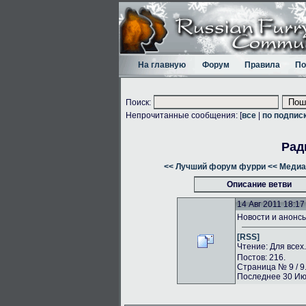
На главную
Форум
Правила
По
Поиск:
Непрочитанные сообщения: [
все
|
по подпис
Рад
<< Лучший форум фурри
<< Медиа
Описание ветви
14 Авг 2011 18:17
Новости и анонс
[RSS]
Чтение: Для всех
Постов: 216.
Страница № 9 / 9
Последнее 30 Июл