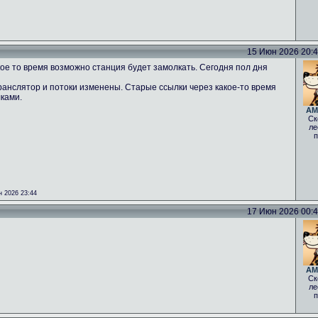
15 Июн 2026 20:43
ое то время возможно станция будет замолкать. Сегодня пол дня
ранслятор и потоки изменены. Старые ссылки через какое-то время
лками.
AM
Ск
ле
п
 2026 23:44
17 Июн 2026 00:40
AM
Ск
ле
п