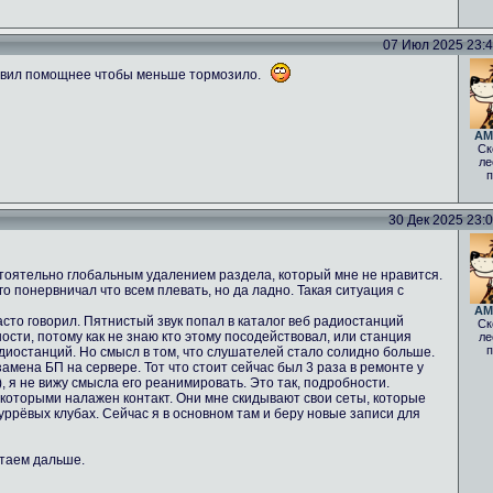
07 Июл 2025 23:40
авил помощнее чтобы меньше тормозило.
AM
Ск
ле
п
30 Дек 2025 23:05
стоятельно глобальным удалением раздела, который мне не нравится.
о понервничал что всем плевать, но да ладно. Такая ситуация с
AM
асто говорил. Пятнистый звук попал в каталог веб радиостанций
Ск
ости, потому как не знаю кто этому посодействовал, или станция
ле
п
диостанций. Но смысл в том, что слушателей стало солидно больше.
мена БП на сервере. Тот что стоит сейчас был 3 раза в ремонте у
 ), я не вижу смысла его реанимировать. Это так, подробности.
 которыми налажен контакт. Они мне скидывают свои сеты, которые
фуррёвых клубах. Сейчас я в основном там и беру новые записи для
отаем дальше.