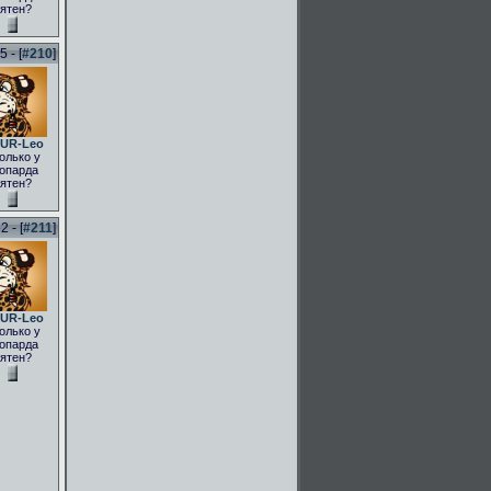
ятен?
 - [
#210
]
UR-Leo
олько у
опарда
ятен?
 - [
#211
]
UR-Leo
олько у
опарда
ятен?