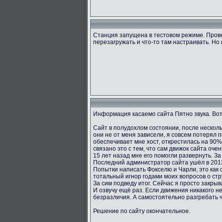
Станция запущена в тестовом режиме. Пров
перезагружать и что-то там настраивать. Но 
Информация касаемо сайта Пятно звука. Вот
Сайт в полудохлом состоянии, после несколь
они не от меня зависели, я совсем потерял 
обеспечивает мне хост, открестилась на 90
связано это с тем, что сам движок сайта оче
15 лет назад мне его помогли развернуть. За
Последний администратор сайта ушёл в 2013
Попытки написать Фокселю и Чарли, это как о
тотальный игнор годами моих вопросов о стру
За сим подведу итог. Сейчас я просто закрыв
И озвучу ещё раз. Если движения никакого не
безразличия. А самостоятельно разгребать 
Решение по сайту окончательное.