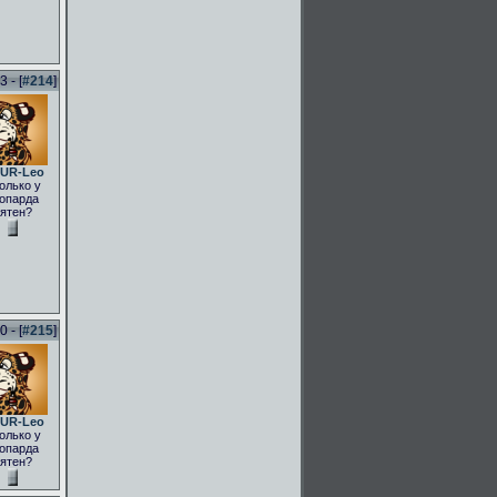
 - [
#214
]
UR-Leo
олько у
опарда
ятен?
 - [
#215
]
UR-Leo
олько у
опарда
ятен?