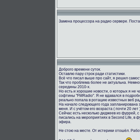
Замена процессора на радио сервере. Пост
Доброго времени суток.
Оставлю пару строк ради статистики.
Всё что писал выше про сайт, я решил само
Так что проблема более не актуальна. Немног
середины 2010-х.
Но есть и хорошие новости, о которых я не ч
софтины "FMRadio". Я не вдавался в подробн
реально попала в ротацию известных веб ра
На начало следующего года запланирована за
меня. И с учётом его возраста ( почти 20 лет
Сейчас есть несколько диджеев из фуррей, с
писались на мероприятиях в Second Life, в 
эфира.
Не стою на месте. От истерики отошёл. Раб