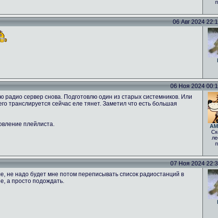
п
06 Авг 2024 22:12
06 Ноя 2024 00:16
ню радио сервер снова. Подготовлю один из старых системников. Или
 чего транслируется сейчас еле тянет. Заметил что есть большая
овление плейлиста.
AM
Ск
ле
п
07 Ноя 2024 22:30
е, не надо будет мне потом переписывать список радиостанций в
е, а просто подождать.