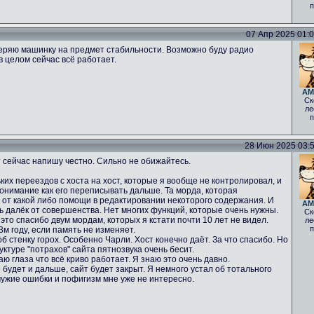
п
07 Апр 2025 01:05
еряю машинку на предмет стабильности. Возможно буду радио
в целом сейчас всё работает.
AM
Ск
ле
п
28 Июн 2025 03:52
 сейчас напишу честно. Сильно не обижайтесь.
ких переездов с хоста на хост, которые я вообще не контролировал, и
понимание как его переписывать дальше. Та морда, которая
% от какой либо помощи в редактировании некоторого содержания. И
AM
нь далёк от совершенства. Нет многих функций, которые очень нужны.
Ск
 это спасибо двум мордам, которых я кстати почти 10 лет не видел.
ле
п
м году, если память не изменяет.
б стенку горох. Особенно Чарли. Хост конечно даёт. За что спасибо. Но
ктуре "потрахов" сайта пятнозвука очень бесит.
аю глаза что всё криво работает. Я знаю это очень давно.
 будет и дальше, сайт будет закрыт. Я немного устал об тотального
чужие ошибки и пофигизм мне уже не интересно.