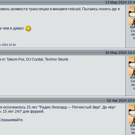
13 Мар 2024 22:42
овень громкости трансляции в винампе+edcast. Пытаюсь понять где я
AM
е чем я думал.
Ск
ле
п
 2024 23:34
16 Мар 2024 19:26
от Takum Fox, DJ Crystal, Techno Skunk.
AM
Ск
ле
п
02 Авг 2024 23:08
ля исполнилось 15 лет "Радио Леопард — Пятнистый Звук". Да чёрт
. 15 лет 24/7 для фуррей.
 Спрашивайте.
AM
Ск
ле