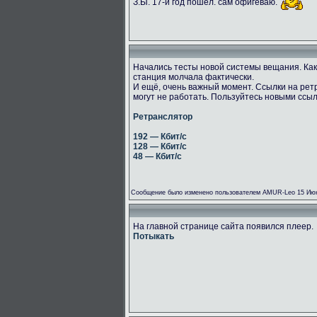
З.Ы. 17-й год пошёл. сам офигеваю.
Начались тесты новой системы вещания. Как
станция молчала фактически.
И ещё, очень важный момент. Ссылки на рет
могут не работать. Пользуйтесь новыми ссы
Ретранслятор
192 — Кбит/с
128 — Кбит/с
48 — Кбит/с
Сообщение было изменено пользователем AMUR-Leo 15 Июн
На главной странице сайта появился плеер.
Потыкать