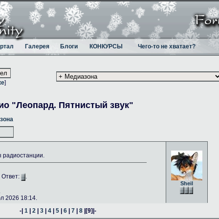
ртал
Галерея
Блоги
КОНКУРСЫ
Чего-то не хватает?
ке
]
ио "Леопард. Пятнистый звук"
зона
ы радиостанции.
. Ответ:
.
Sheil
.
 2026 18:14.
-|
1
|
2
|
3
|
4
|
5
|
6
|
7
|
8
|
[9]
|-