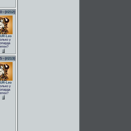
 - [
#212
]
UR-Leo
олько у
опарда
ятен?
 - [
#213
]
UR-Leo
олько у
опарда
ятен?