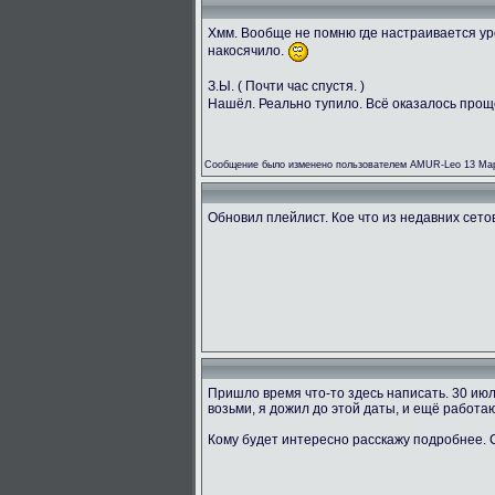
Хмм. Вообще не помню где настраивается ур
накосячило.
З.Ы. ( Почти час спустя. )
Нашёл. Реально тупило. Всё оказалось прощ
Сообщение было изменено пользователем AMUR-Leo 13 Мар
Обновил плейлист. Кое что из недавних сетов 
Пришло время что-то здесь написать. 30 ию
возьми, я дожил до этой даты, и ещё работаю
Кому будет интересно расскажу подробнее.