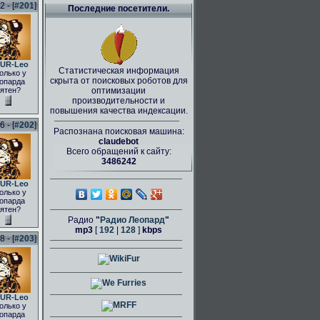
 - [
#201
]
Последние посетители.
UR-Leo
Статистическая информация
олько у
скрыта от поисковых роботов для
опарда
ятен?
оптимизации
производительности и
повышения качества индексации.
 - [
#202
]
Распознана поисковая машина:
claudebot
Всего обращений к сайту:
3486242
UR-Leo
олько у
опарда
ятен?
Радио
"
Радио Леопард
"
mp3
[
192
|
128
]
kbps
 - [
#203
]
UR-Leo
олько у
опарда