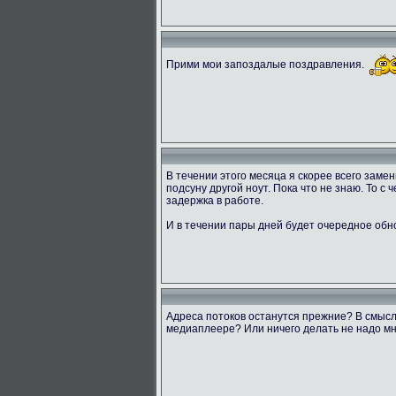
Прими мои запоздалые поздравления.
В течении этого месяца я скорее всего заме
подсуну другой ноут. Пока что не знаю. То с
задержка в работе.
И в течении пары дней будет очередное обн
Адреса потоков останутся прежние? В смысл
медиаплеере? Или ничего делать не надо мн