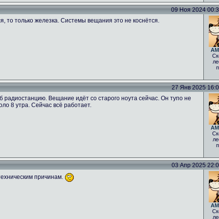
09 Ноя 2024 00:34
ся, то только железка. Системы вещания это не коснётся.
AM
Ск
ле
п
27 Янв 2025 16:06
б радиостанцию. Вещание идёт со старого ноута сейчас. Он тупо не
оло 8 утра. Сейчас всё работает.
AM
Ск
ле
п
03 Апр 2025 22:00
техническим причинам.
AM
Ск
ле