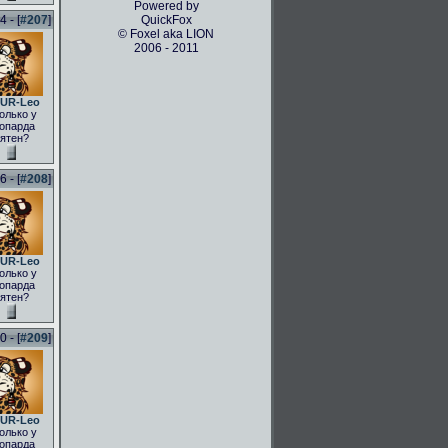
Powered by
 - [
#207
]
QuickFox
© Foxel aka LION
2006 - 2011
UR-Leo
олько у
опарда
ятен?
 - [
#208
]
UR-Leo
олько у
опарда
ятен?
 - [
#209
]
UR-Leo
олько у
опарда