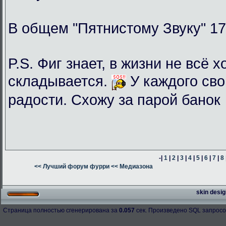
В общем "Пятнистому Звуку" 17
P.S. Фиг знает, в жизни не всё 
складывается.
У каждого сво
радости. Схожу за парой банок
-|
1
|
2
|
3
|
4
|
5
|
6
|
7
|
8
<< Лучший форум фурри
<< Медиазона
skin desig
Страница полностью сгенерирована за
0.057
сек. Произведено SQL запросо