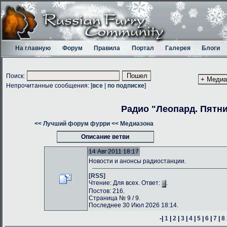
На главную
Форум
Правила
Портал
Галерея
Блоги
Поиск:
Непрочитанные сообщения: [
все
|
по подписке
]
Радио "Леопард. Пятн
<< Лучший форум фурри
<< Медиазона
Описание ветви
14 Авг 2011 18:17
Новости и анонсы радиостанции.
[RSS]
Чтение: Для всех. Ответ:
.
Постов: 216.
Страница № 9 / 9.
Последнее 30 Июл 2026 18:14.
-|
1
|
2
|
3
|
4
|
5
|
6
|
7
|
8