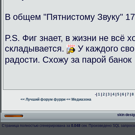
В общем "Пятнистому Звуку" 17
P.S. Фиг знает, в жизни не всё 
складывается.
У каждого сво
радости. Схожу за парой банок
-|
1
|
2
|
3
|
4
|
5
|
6
|
7
|
8
<< Лучший форум фурри
<< Медиазона
skin desig
Страница полностью сгенерирована за
0.048
сек. Произведено SQL запросо