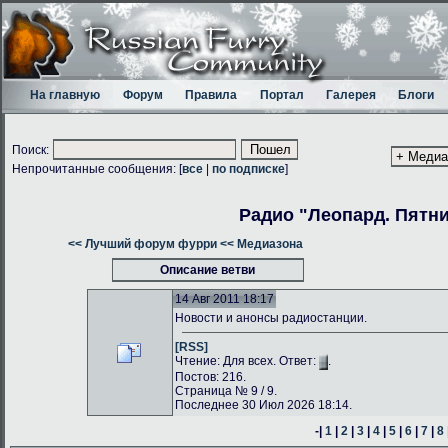
На главную
Форум
Правила
Портал
Галерея
Блоги
Поиск:
Непрочитанные сообщения: [
все
|
по подписке
]
Радио "Леопард. Пятн
<< Лучший форум фурри
<< Медиазона
Описание ветви
14 Авг 2011 18:17
Новости и анонсы радиостанции.
[RSS]
Чтение: Для всех. Ответ:
.
Постов: 216.
Страница № 9 / 9.
Последнее 30 Июл 2026 18:14.
-|
1
|
2
|
3
|
4
|
5
|
6
|
7
|
8