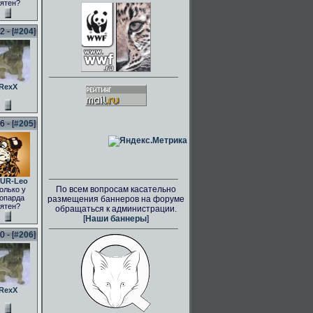
ятен?
 - [
#204
]
RexX
 - [
#205
]
UR-Leo
По всем вопросам касательно
олько у
опарда
размещения баннеров на форуме
ятен?
обращаться к администрации.
[
Наши баннеры
]
 - [
#206
]
RexX