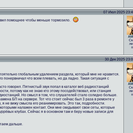
07 Июл 2025 23:40
авил помощнее чтобы меньше тормозило.
AM
Ск
ле
п
30 Дек 2025 23:05
стоятельно глобальным удалением раздела, который мне не нравится.
о понервничал что всем плевать, но да ладно. Такая ситуация с
AM
асто говорил. Пятнистый звук попал в каталог веб радиостанций
Ск
ости, потому как не знаю кто этому посодействовал, или станция
ле
п
диостанций. Но смысл в том, что слушателей стало солидно больше.
мена БП на сервере. Тот что стоит сейчас был 3 раза в ремонте у
 ), я не вижу смысла его реанимировать. Это так, подробности.
 которыми налажен контакт. Они мне скидывают свои сеты, которые
фуррёвых клубах. Сейчас я в основном там и беру новые записи для
отаем дальше.