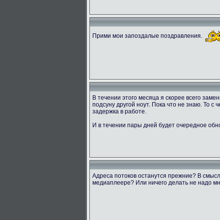
Прими мои запоздалые поздравления.
В течении этого месяца я скорее всего заме
подсуну другой ноут. Пока что не знаю. То с
задержка в работе.
И в течении пары дней будет очередное обн
Адреса потоков останутся прежние? В смысл
медиаплеере? Или ничего делать не надо мн