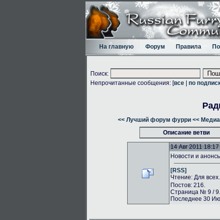
На главную
Форум
Правила
По
Поиск:
Непрочитанные сообщения: [
все
|
по подпис
Рад
<< Лучший форум фурри
<< Медиа
Описание ветви
14 Авг 2011 18:17
Новости и анонс
[RSS]
Чтение: Для всех
Постов: 216.
Страница № 9 / 9
Последнее 30 Июл