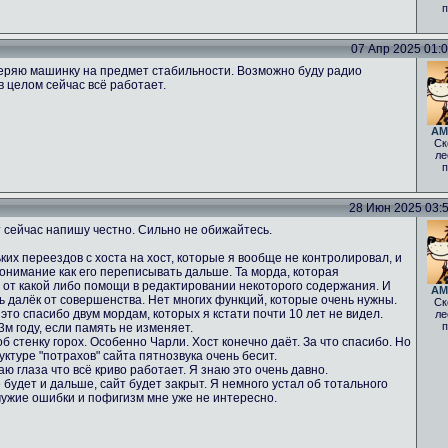
п
07 Апр 2025 01:05
еряю машинку на предмет стабильности. Возможно буду радио
в целом сейчас всё работает.
AM
Ск
ле
п
28 Июн 2025 03:52
 сейчас напишу честно. Сильно не обижайтесь.
ких переездов с хоста на хост, которые я вообще не контролировал, и
понимание как его переписывать дальше. Та морда, которая
% от какой либо помощи в редактировании некоторого содержания. И
AM
нь далёк от совершенства. Нет многих функций, которые очень нужны.
Ск
 это спасибо двум мордам, которых я кстати почти 10 лет не видел.
ле
п
м году, если память не изменяет.
б стенку горох. Особенно Чарли. Хост конечно даёт. За что спасибо. Но
ктуре "потрахов" сайта пятнозвука очень бесит.
аю глаза что всё криво работает. Я знаю это очень давно.
 будет и дальше, сайт будет закрыт. Я немного устал об тотального
чужие ошибки и пофигизм мне уже не интересно.