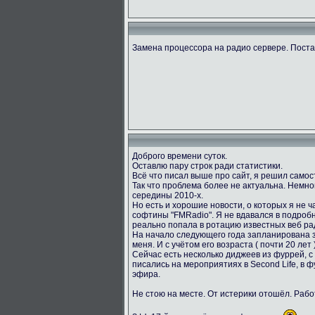
Замена процессора на радио сервере. Пост
Доброго времени суток.
Оставлю пару строк ради статистики.
Всё что писал выше про сайт, я решил само
Так что проблема более не актуальна. Немног
середины 2010-х.
Но есть и хорошие новости, о которых я не ч
софтины "FMRadio". Я не вдавался в подробн
реально попала в ротацию известных веб ра
На начало следующего года запланирована за
меня. И с учётом его возраста ( почти 20 лет
Сейчас есть несколько диджеев из фуррей, с
писались на мероприятиях в Second Life, в 
эфира.
Не стою на месте. От истерики отошёл. Раб