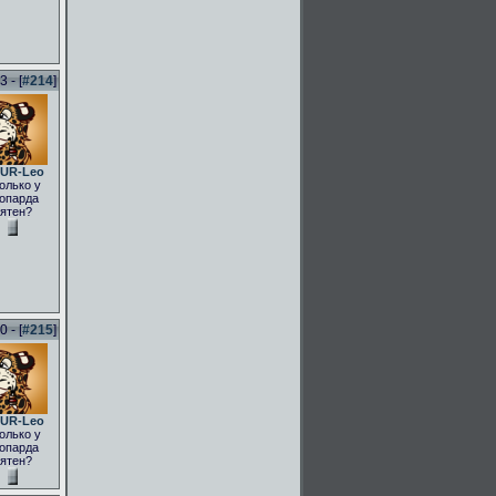
 - [
#214
]
UR-Leo
олько у
опарда
ятен?
 - [
#215
]
UR-Leo
олько у
опарда
ятен?