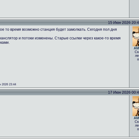
15 Июн 2026 20:43
ое то время возможно станция будет замолкать. Сегодня пол дня
ранслятор и потоки изменены. Старые ссылки через какое-то время
лками.
AM
Ск
ле
п
 2026 23:44
17 Июн 2026 00:40
AM
Ск
ле
п