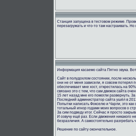
Станция запущена в тестовом режиме. Пров
перезагружать и что-то там настраивать. Но 
Информация касаемо сайта Пятно звука. Вот
Сайт в полудохлом состоянии, после несколь
они не от меня зависели, я совсем потерял 
обеспечивает мне хост, открестилась на 90
связано это с тем, что сам движок сайта оче
15 лет назад мне его помогли развернуть. За
Последний администратор сайта ушёл в 2013
Попытки написать Фокселю и Чарли, это как о
тотальный игнор годами моих вопросов о стру
За сим подведу итог. Сейчас я просто закрыв
И озвучу ещё раз. Если движения никакого не
безразличия. А самостоятельно разгребать 
Решение по сайту окончательное.