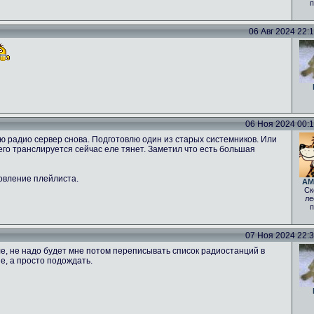
п
06 Авг 2024 22:12
06 Ноя 2024 00:16
ню радио сервер снова. Подготовлю один из старых системников. Или
 чего транслируется сейчас еле тянет. Заметил что есть большая
овление плейлиста.
AM
Ск
ле
п
07 Ноя 2024 22:30
е, не надо будет мне потом переписывать список радиостанций в
е, а просто подождать.