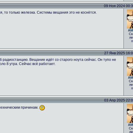
09 Ноя 2024 00:34
ся, то только железка. Системы вещания это не коснётся.
AM
Ск
ле
п
27 Янв 2025 16:06
б радиостанцию. Вещание идёт со старого ноута сейчас. Он тупо не
оло 8 утра. Сейчас всё работает.
AM
Ск
ле
п
03 Апр 2025 22:00
техническим причинам.
AM
Ск
ле