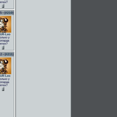
ятен?
 - [
#210
]
UR-Leo
олько у
опарда
ятен?
 - [
#211
]
UR-Leo
олько у
опарда
ятен?