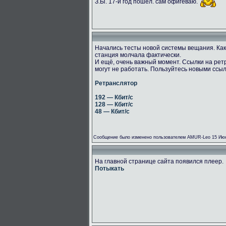
З.Ы. 17-й год пошёл. сам офигеваю.
Начались тесты новой системы вещания. Как
станция молчала фактически.
И ещё, очень важный момент. Ссылки на рет
могут не работать. Пользуйтесь новыми ссы
Ретранслятор
192 — Кбит/с
128 — Кбит/с
48 — Кбит/с
Сообщение было изменено пользователем AMUR-Leo 15 Июн
На главной странице сайта появился плеер.
Потыкать