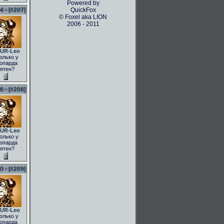
Powered by
 - [
#207
]
QuickFox
© Foxel aka LION
2006 - 2011
UR-Leo
олько у
опарда
ятен?
 - [
#208
]
UR-Leo
олько у
опарда
ятен?
 - [
#209
]
UR-Leo
олько у
опарда