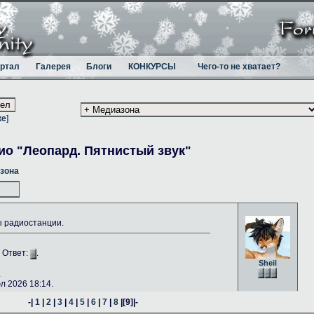
ртал
Галерея
Блоги
КОНКУРСЫ
Чего-то не хватает?
ке
]
ио "Леопард. Пятнистый звук"
зона
ы радиостанции.
. Ответ:
.
Sheil
.
 2026 18:14.
-|
1
|
2
|
3
|
4
|
5
|
6
|
7
|
8
|
[9]
|-