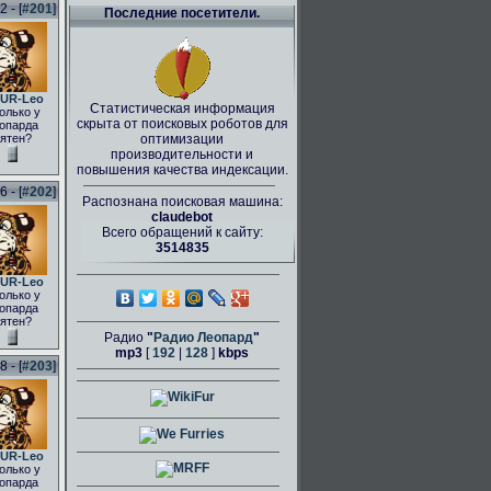
 - [
#201
]
Последние посетители.
UR-Leo
Статистическая информация
олько у
скрыта от поисковых роботов для
опарда
ятен?
оптимизации
производительности и
повышения качества индексации.
 - [
#202
]
Распознана поисковая машина:
claudebot
Всего обращений к сайту:
3514835
UR-Leo
олько у
опарда
ятен?
Радио
"
Радио Леопард
"
mp3
[
192
|
128
]
kbps
 - [
#203
]
UR-Leo
олько у
опарда