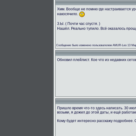
Хмм. Вообще не помню где настраивается ур
накосячило.
З.Ы. ( Почти час спустя. )
Нашёл. Реально тупило. Всё оказалось прощ
Сообщение было изменено пользователем AMUR-Leo 13 Мар
Обновил плейлист. Кое что из недавних сетов 
Пришло время что-то здесь написать. 30 ию
возьми, я дожил до этой даты, и ещё работаю
Кому будет интересно расскажу подробнее.