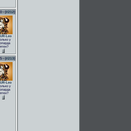
 - [
#212
]
UR-Leo
олько у
опарда
ятен?
 - [
#213
]
UR-Leo
олько у
опарда
ятен?