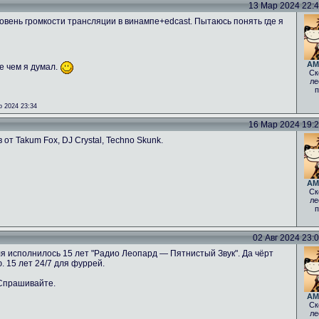
13 Мар 2024 22:42
овень громкости трансляции в винампе+edcast. Пытаюсь понять где я
AM
е чем я думал.
Ск
ле
п
 2024 23:34
16 Мар 2024 19:26
от Takum Fox, DJ Crystal, Techno Skunk.
AM
Ск
ле
п
02 Авг 2024 23:08
ля исполнилось 15 лет "Радио Леопард — Пятнистый Звук". Да чёрт
. 15 лет 24/7 для фуррей.
 Спрашивайте.
AM
Ск
ле