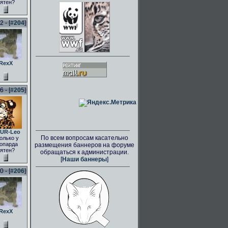
ятен?
 - [
#204
]
RexX
 - [
#205
]
UR-Leo
По всем вопросам касательно
олько у
опарда
размещения баннеров на форуме
ятен?
обращаться к администрации.
[
Наши баннеры
]
 - [
#206
]
RexX