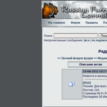
На главную
Форум
Правила
По
Поиск:
Непрочитанные сообщения: [
все
|
по подпис
Рад
<< Лучший форум фурри
<< Медиа
Описание ветви
14 Авг 2011 18:17
Новости и анонс
[RSS]
Чтение: Для всех
Постов: 216.
Страница № 9 / 9
Последнее 30 Июл