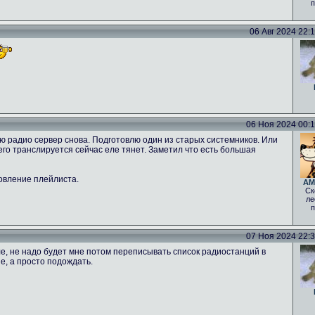
п
06 Авг 2024 22:12
06 Ноя 2024 00:16
ню радио сервер снова. Подготовлю один из старых системников. Или
 чего транслируется сейчас еле тянет. Заметил что есть большая
овление плейлиста.
AM
Ск
ле
п
07 Ноя 2024 22:30
е, не надо будет мне потом переписывать список радиостанций в
е, а просто подождать.