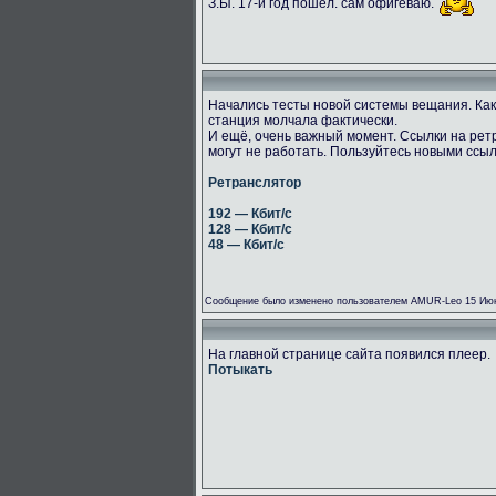
З.Ы. 17-й год пошёл. сам офигеваю.
Начались тесты новой системы вещания. Как
станция молчала фактически.
И ещё, очень важный момент. Ссылки на рет
могут не работать. Пользуйтесь новыми ссы
Ретранслятор
192 — Кбит/с
128 — Кбит/с
48 — Кбит/с
Сообщение было изменено пользователем AMUR-Leo 15 Июн
На главной странице сайта появился плеер.
Потыкать