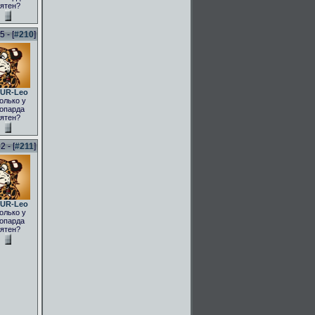
ятен?
 - [
#210
]
UR-Leo
олько у
опарда
ятен?
 - [
#211
]
UR-Leo
олько у
опарда
ятен?