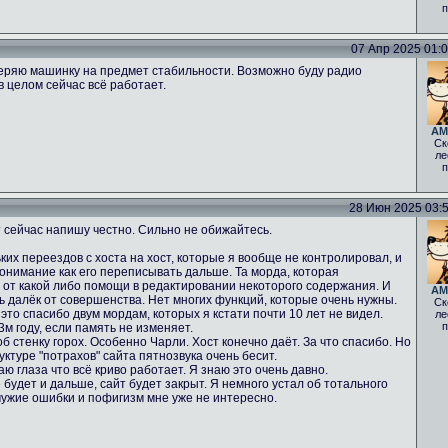
п
07 Апр 2025 01:05
еряю машинку на предмет стабильности. Возможно буду радио
в целом сейчас всё работает.
AM
Ск
ле
п
28 Июн 2025 03:52
 сейчас напишу честно. Сильно не обижайтесь.
ких переездов с хоста на хост, которые я вообще не контролировал, и
понимание как его переписывать дальше. Та морда, которая
% от какой либо помощи в редактировании некоторого содержания. И
AM
нь далёк от совершенства. Нет многих функций, которые очень нужны.
Ск
 это спасибо двум мордам, которых я кстати почти 10 лет не видел.
ле
п
м году, если память не изменяет.
б стенку горох. Особенно Чарли. Хост конечно даёт. За что спасибо. Но
ктуре "потрахов" сайта пятнозвука очень бесит.
аю глаза что всё криво работает. Я знаю это очень давно.
 будет и дальше, сайт будет закрыт. Я немного устал об тотального
чужие ошибки и пофигизм мне уже не интересно.