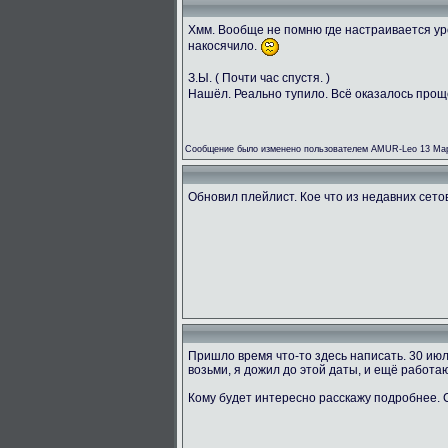
Хмм. Вообще не помню где настраивается ур
накосячило.
З.Ы. ( Почти час спустя. )
Нашёл. Реально тупило. Всё оказалось прощ
Сообщение было изменено пользователем AMUR-Leo 13 Мар
Обновил плейлист. Кое что из недавних сетов 
Пришло время что-то здесь написать. 30 ию
возьми, я дожил до этой даты, и ещё работаю
Кому будет интересно расскажу подробнее.