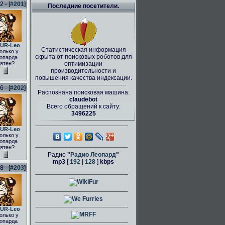
 - [
#201
]
Последние посетители.
UR-Leo
Статистическая информация
олько у
скрыта от поисковых роботов для
опарда
ятен?
оптимизации
производительности и
повышения качества индексации.
 - [
#202
]
Распознана поисковая машина:
claudebot
Всего обращений к сайту:
3496225
UR-Leo
олько у
опарда
ятен?
Радио
"
Радио Леопард
"
mp3
[
192
|
128
]
kbps
 - [
#203
]
UR-Leo
олько у
опарда