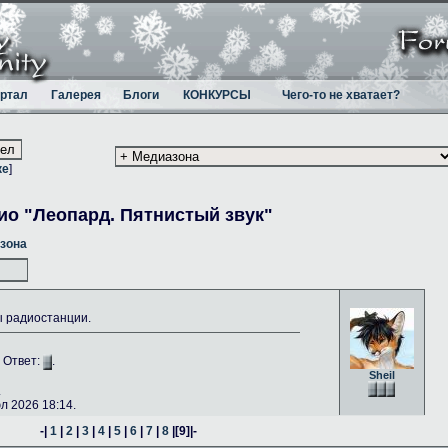
ртал
Галерея
Блоги
КОНКУРСЫ
Чего-то не хватает?
ке
]
ио "Леопард. Пятнистый звук"
зона
ы радиостанции.
. Ответ:
.
Sheil
.
 2026 18:14.
-|
1
|
2
|
3
|
4
|
5
|
6
|
7
|
8
|
[9]
|-