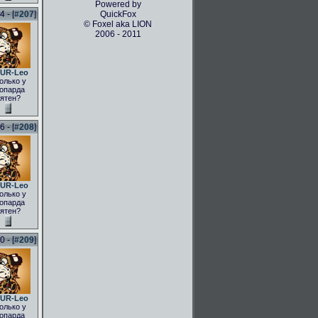
Powered by
 - [
#207
]
QuickFox
© Foxel aka LION
2006 - 2011
UR-Leo
олько у
опарда
ятен?
 - [
#208
]
UR-Leo
олько у
опарда
ятен?
 - [
#209
]
UR-Leo
олько у
опарда