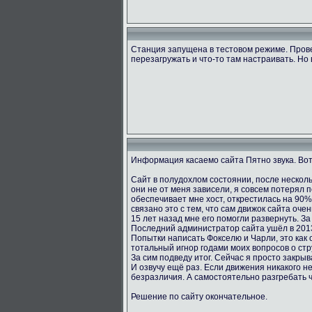
Станция запущена в тестовом режиме. Пров
перезагружать и что-то там настраивать. Но 
Информация касаемо сайта Пятно звука. Вот
Сайт в полудохлом состоянии, после несколь
они не от меня зависели, я совсем потерял 
обеспечивает мне хост, открестилась на 90
связано это с тем, что сам движок сайта оче
15 лет назад мне его помогли развернуть. За
Последний администратор сайта ушёл в 2013
Попытки написать Фокселю и Чарли, это как о
тотальный игнор годами моих вопросов о стру
За сим подведу итог. Сейчас я просто закрыв
И озвучу ещё раз. Если движения никакого не
безразличия. А самостоятельно разгребать 
Решение по сайту окончательное.