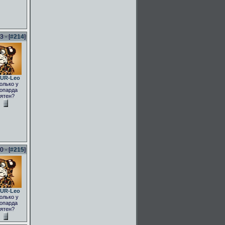
 - [
#214
]
UR-Leo
олько у
опарда
ятен?
 - [
#215
]
UR-Leo
олько у
опарда
ятен?