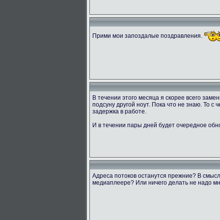
Прими мои запоздалые поздравления.
В течении этого месяца я скорее всего заме
подсуну другой ноут. Пока что не знаю. То с
задержка в работе.
И в течении пары дней будет очередное обн
Адреса потоков останутся прежние? В смысл
медиаплеере? Или ничего делать не надо мн