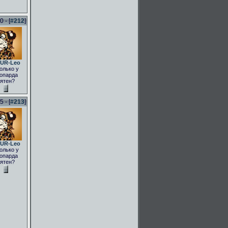
 - [
#212
]
UR-Leo
олько у
опарда
ятен?
 - [
#213
]
UR-Leo
олько у
опарда
ятен?