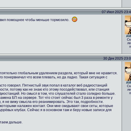
07 Июл 2025 23:40
авил помощнее чтобы меньше тормозило.
AM
Ск
ле
п
30 Дек 2025 23:05
стоятельно глобальным удалением раздела, который мне не нравится.
о понервничал что всем плевать, но да ладно. Такая ситуация с
AM
асто говорил. Пятнистый звук попал в каталог веб радиостанций
Ск
ости, потому как не знаю кто этому посодействовал, или станция
ле
п
диостанций. Но смысл в том, что слушателей стало солидно больше.
мена БП на сервере. Тот что стоит сейчас был 3 раза в ремонте у
 ), я не вижу смысла его реанимировать. Это так, подробности.
 которыми налажен контакт. Они мне скидывают свои сеты, которые
фуррёвых клубах. Сейчас я в основном там и беру новые записи для
отаем дальше.