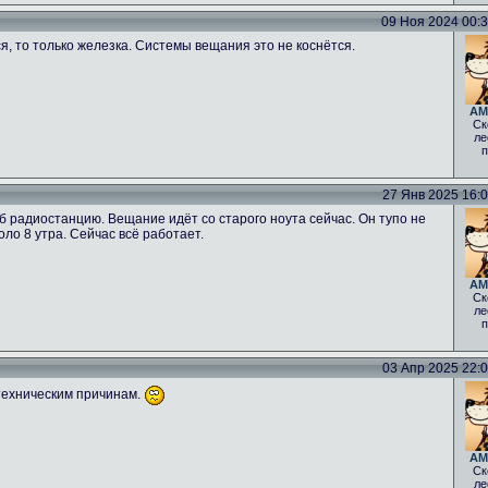
09 Ноя 2024 00:34
ся, то только железка. Системы вещания это не коснётся.
AM
Ск
ле
п
27 Янв 2025 16:06
б радиостанцию. Вещание идёт со старого ноута сейчас. Он тупо не
оло 8 утра. Сейчас всё работает.
AM
Ск
ле
п
03 Апр 2025 22:00
техническим причинам.
AM
Ск
ле