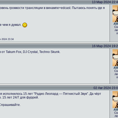
13 Мар 2024 22:42
овень громкости трансляции в винампе+edcast. Пытаюсь понять где я
AM
е чем я думал.
Ск
ле
п
 2024 23:34
16 Мар 2024 19:26
от Takum Fox, DJ Crystal, Techno Skunk.
AM
Ск
ле
п
02 Авг 2024 23:08
ля исполнилось 15 лет "Радио Леопард — Пятнистый Звук". Да чёрт
. 15 лет 24/7 для фуррей.
 Спрашивайте.
AM
Ск
ле