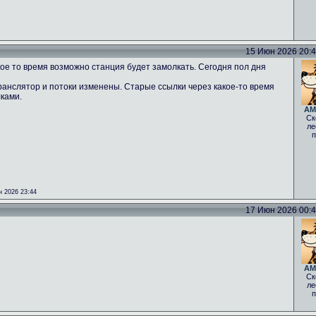
15 Июн 2026 20:43
ое то время возможно станция будет замолкать. Сегодня пол дня
ранслятор и потоки изменены. Старые ссылки через какое-то время
лками.
AM
Ск
ле
п
 2026 23:44
17 Июн 2026 00:40
AM
Ск
ле
п