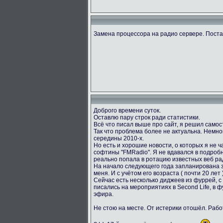
Замена процессора на радио сервере. Пост
Доброго времени суток.
Оставлю пару строк ради статистики.
Всё что писал выше про сайт, я решил само
Так что проблема более не актуальна. Немног
середины 2010-х.
Но есть и хорошие новости, о которых я не ч
софтины "FMRadio". Я не вдавался в подробн
реально попала в ротацию известных веб ра
На начало следующего года запланирована за
меня. И с учётом его возраста ( почти 20 лет
Сейчас есть несколько диджеев из фуррей, с
писались на мероприятиях в Second Life, в 
эфира.
Не стою на месте. От истерики отошёл. Раб