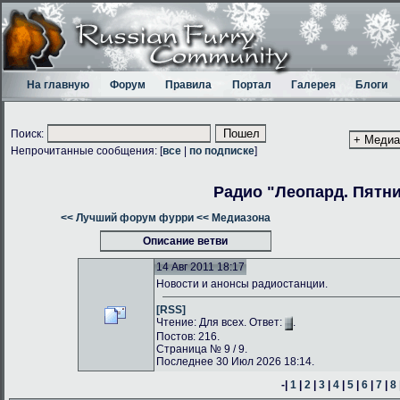
На главную
Форум
Правила
Портал
Галерея
Блоги
Поиск:
Непрочитанные сообщения: [
все
|
по подписке
]
Радио "Леопард. Пятн
<< Лучший форум фурри
<< Медиазона
Описание ветви
14 Авг 2011 18:17
Новости и анонсы радиостанции.
[RSS]
Чтение: Для всех. Ответ:
.
Постов: 216.
Страница № 9 / 9.
Последнее 30 Июл 2026 18:14.
-|
1
|
2
|
3
|
4
|
5
|
6
|
7
|
8