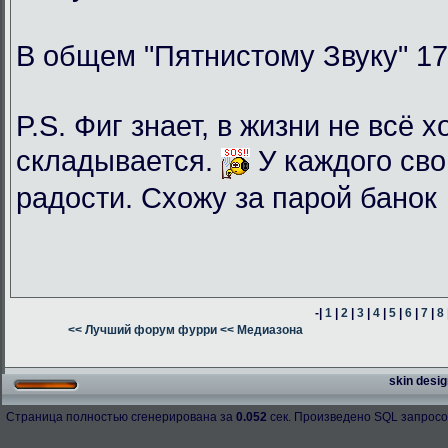
В общем "Пятнистому Звуку" 17
P.S. Фиг знает, в жизни не всё 
складывается.
У каждого сво
радости. Схожу за парой банок
-|
1
|
2
|
3
|
4
|
5
|
6
|
7
|
8
<< Лучший форум фурри
<< Медиазона
skin desig
Страница полностью сгенерирована за
0.052
сек. Произведено SQL запросо