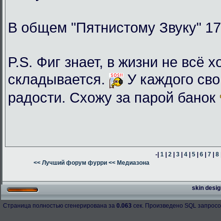
В общем "Пятнистому Звуку" 17
P.S. Фиг знает, в жизни не всё 
складывается.
У каждого сво
радости. Схожу за парой банок
-|
1
|
2
|
3
|
4
|
5
|
6
|
7
|
8
<< Лучший форум фурри
<< Медиазона
skin desig
Страница полностью сгенерирована за
0.063
сек. Произведено SQL запросо