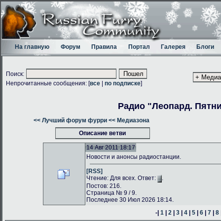
На главную
Форум
Правила
Портал
Галерея
Блоги
Поиск:
Непрочитанные сообщения: [
все
|
по подписке
]
Радио "Леопард. Пятн
<< Лучший форум фурри
<< Медиазона
Описание ветви
14 Авг 2011 18:17
Новости и анонсы радиостанции.
[RSS]
Чтение: Для всех. Ответ:
.
Постов: 216.
Страница № 9 / 9.
Последнее 30 Июл 2026 18:14.
-|
1
|
2
|
3
|
4
|
5
|
6
|
7
|
8