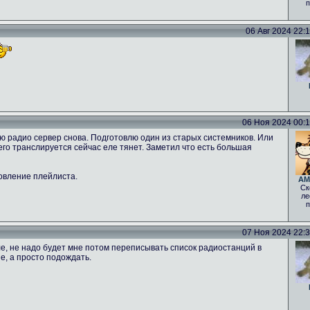
п
06 Авг 2024 22:12
06 Ноя 2024 00:16
ню радио сервер снова. Подготовлю один из старых системников. Или
 чего транслируется сейчас еле тянет. Заметил что есть большая
овление плейлиста.
AM
Ск
ле
п
07 Ноя 2024 22:30
е, не надо будет мне потом переписывать список радиостанций в
е, а просто подождать.