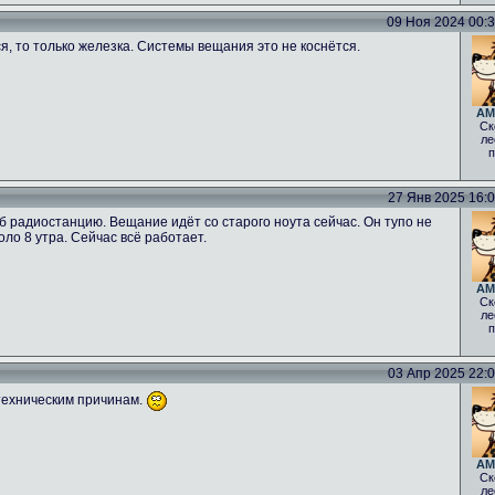
09 Ноя 2024 00:34
ся, то только железка. Системы вещания это не коснётся.
AM
Ск
ле
п
27 Янв 2025 16:06
б радиостанцию. Вещание идёт со старого ноута сейчас. Он тупо не
оло 8 утра. Сейчас всё работает.
AM
Ск
ле
п
03 Апр 2025 22:00
техническим причинам.
AM
Ск
ле