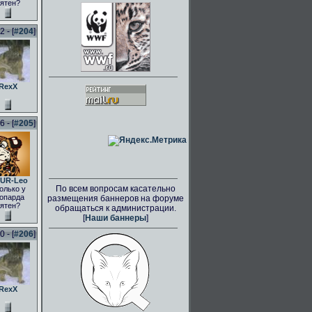
ятен?
 - [
#204
]
RexX
 - [
#205
]
UR-Leo
По всем вопросам касательно
олько у
опарда
размещения баннеров на форуме
ятен?
обращаться к администрации.
[
Наши баннеры
]
 - [
#206
]
RexX