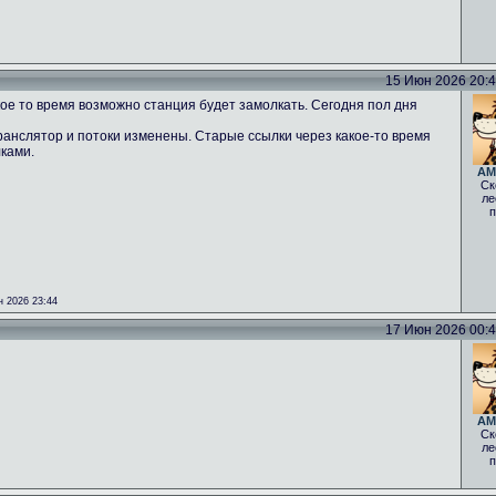
15 Июн 2026 20:43
ое то время возможно станция будет замолкать. Сегодня пол дня
ранслятор и потоки изменены. Старые ссылки через какое-то время
лками.
AM
Ск
ле
п
 2026 23:44
17 Июн 2026 00:40
AM
Ск
ле
п