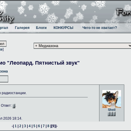
ртал
Галерея
Блоги
КОНКУРСЫ
Чего-то не хватает?
ке
]
ио "Леопард. Пятнистый звук"
зона
ы радиостанции.
. Ответ:
.
Sheil
.
 2026 18:14.
-|
1
|
2
|
3
|
4
|
5
|
6
|
7
|
8
|
[9]
|-