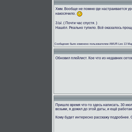
Хмм. Вообще не помню где настраивается ур
накосячило.
З.Ы. ( Почти час спустя. )
Нашёл. Реально тупило. Всё оказалось прощ
Сообщение было изменено пользователем AMUR-Leo 13 Мар
Обновил плейлист. Кое что из недавних сетов 
Пришло время что-то здесь написать. 30 ию
возьми, я дожил до этой даты, и ещё работаю
Кому будет интересно расскажу подробнее.