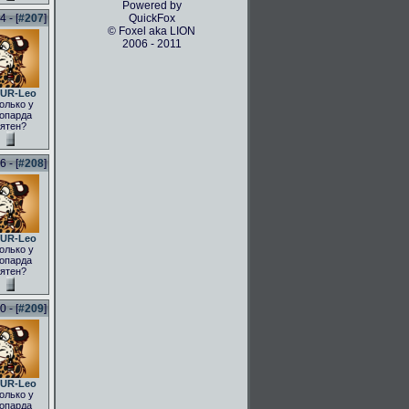
Powered by
 - [
#207
]
QuickFox
© Foxel aka LION
2006 - 2011
UR-Leo
олько у
опарда
ятен?
 - [
#208
]
UR-Leo
олько у
опарда
ятен?
 - [
#209
]
UR-Leo
олько у
опарда