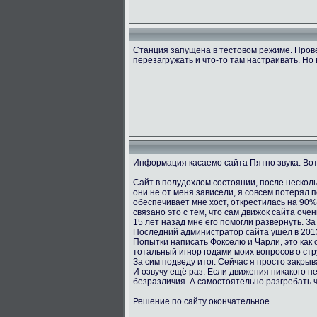
Станция запущена в тестовом режиме. Пров
перезагружать и что-то там настраивать. Но 
Информация касаемо сайта Пятно звука. Вот
Сайт в полудохлом состоянии, после несколь
они не от меня зависели, я совсем потерял 
обеспечивает мне хост, открестилась на 90
связано это с тем, что сам движок сайта оче
15 лет назад мне его помогли развернуть. За
Последний администратор сайта ушёл в 2013
Попытки написать Фокселю и Чарли, это как о
тотальный игнор годами моих вопросов о стру
За сим подведу итог. Сейчас я просто закрыв
И озвучу ещё раз. Если движения никакого не
безразличия. А самостоятельно разгребать 
Решение по сайту окончательное.