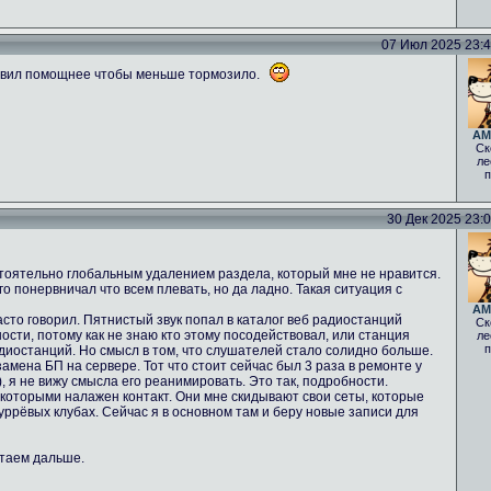
07 Июл 2025 23:40
авил помощнее чтобы меньше тормозило.
AM
Ск
ле
п
30 Дек 2025 23:05
стоятельно глобальным удалением раздела, который мне не нравится.
о понервничал что всем плевать, но да ладно. Такая ситуация с
AM
асто говорил. Пятнистый звук попал в каталог веб радиостанций
Ск
ости, потому как не знаю кто этому посодействовал, или станция
ле
п
диостанций. Но смысл в том, что слушателей стало солидно больше.
мена БП на сервере. Тот что стоит сейчас был 3 раза в ремонте у
 ), я не вижу смысла его реанимировать. Это так, подробности.
 которыми налажен контакт. Они мне скидывают свои сеты, которые
фуррёвых клубах. Сейчас я в основном там и беру новые записи для
отаем дальше.