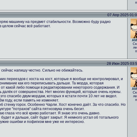
п
07 Апр 2025 01:05
еряю машинку на предмет стабильности. Возможно буду радио
в целом сейчас всё работает.
AM
Ск
ле
п
28 Июн 2025 03:52
 сейчас напишу честно. Сильно не обижайтесь.
ких переездов с хоста на хост, которые я вообще не контролировал, и
понимание как его переписывать дальше. Та морда, которая
% от какой либо помощи в редактировании некоторого содержания. И
AM
нь далёк от совершенства. Нет многих функций, которые очень нужны.
Ск
 это спасибо двум мордам, которых я кстати почти 10 лет не видел.
ле
п
м году, если память не изменяет.
б стенку горох. Особенно Чарли. Хост конечно даёт. За что спасибо. Но
ктуре "потрахов" сайта пятнозвука очень бесит.
аю глаза что всё криво работает. Я знаю это очень давно.
 будет и дальше, сайт будет закрыт. Я немного устал об тотального
чужие ошибки и пофигизм мне уже не интересно.