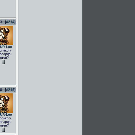
 - [
#214
]
UR-Leo
олько у
опарда
ятен?
 - [
#215
]
UR-Leo
олько у
опарда
ятен?