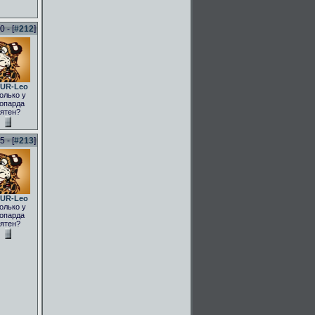
 - [
#212
]
UR-Leo
олько у
опарда
ятен?
 - [
#213
]
UR-Leo
олько у
опарда
ятен?