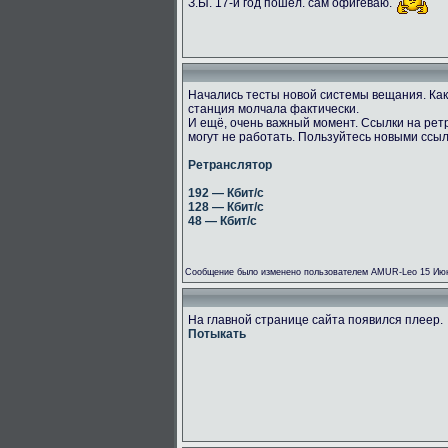
З.Ы. 17-й год пошёл. сам офигеваю.
Начались тесты новой системы вещания. Как
станция молчала фактически.
И ещё, очень важный момент. Ссылки на рет
могут не работать. Пользуйтесь новыми ссы
Ретранслятор
192 — Кбит/с
128 — Кбит/с
48 — Кбит/с
Сообщение было изменено пользователем AMUR-Leo 15 Июн
На главной странице сайта появился плеер.
Потыкать