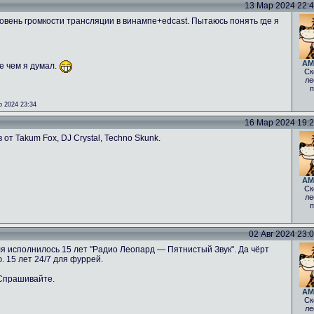
13 Мар 2024 22:42
овень громкости трансляции в винампе+edcast. Пытаюсь понять где я
AM
е чем я думал.
Ск
ле
п
 2024 23:34
16 Мар 2024 19:26
от Takum Fox, DJ Crystal, Techno Skunk.
AM
Ск
ле
п
02 Авг 2024 23:08
ля исполнилось 15 лет "Радио Леопард — Пятнистый Звук". Да чёрт
. 15 лет 24/7 для фуррей.
 Спрашивайте.
AM
Ск
ле