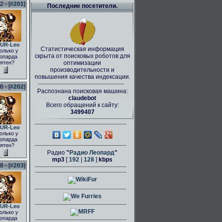
 - [
#201
]
Последние посетители.
UR-Leo
Статистическая информация
олько у
скрыта от поисковых роботов для
опарда
ятен?
оптимизации
производительности и
повышения качества индексации.
 - [
#202
]
Распознана поисковая машина:
claudebot
Всего обращений к сайту:
3499407
UR-Leo
олько у
опарда
ятен?
Радио
"
Радио Леопард
"
mp3
[
192
|
128
]
kbps
 - [
#203
]
UR-Leo
олько у
опарда