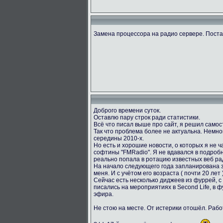
Замена процессора на радио сервере. Пост
Доброго времени суток.
Оставлю пару строк ради статистики.
Всё что писал выше про сайт, я решил само
Так что проблема более не актуальна. Немног
середины 2010-х.
Но есть и хорошие новости, о которых я не ч
софтины "FMRadio". Я не вдавался в подробн
реально попала в ротацию известных веб ра
На начало следующего года запланирована за
меня. И с учётом его возраста ( почти 20 лет
Сейчас есть несколько диджеев из фуррей, с
писались на мероприятиях в Second Life, в 
эфира.
Не стою на месте. От истерики отошёл. Раб