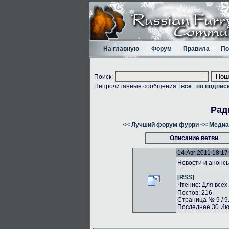
На главную
Форум
Правила
По
Поиск:
Непрочитанные сообщения: [
все
|
по подпис
Рад
<< Лучший форум фурри
<< Медиа
Описание ветви
14 Авг 2011 18:17
Новости и анонс
[RSS]
Чтение: Для всех
Постов: 216.
Страница № 9 / 9
Последнее 30 Июл