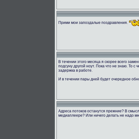
Прими мои запоздалые поздравления.
В течении этого месяца я скорее всего заме
подсуну другой ноут. Пока что не знаю. То с
задержка в работе.
И в течении пары дней будет очередное обн
Адреса потоков останутся прежние? В смысл
медиаплеере? Или ничего делать не надо мн