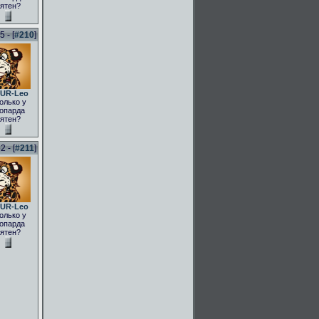
ятен?
 - [
#210
]
UR-Leo
олько у
опарда
ятен?
 - [
#211
]
UR-Leo
олько у
опарда
ятен?