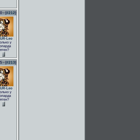
 - [
#212
]
UR-Leo
олько у
опарда
ятен?
 - [
#213
]
UR-Leo
олько у
опарда
ятен?