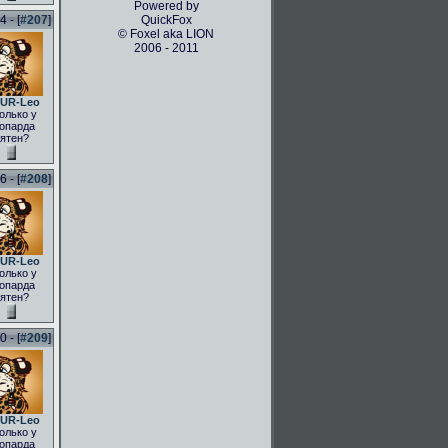
Powered by
 - [
#207
]
QuickFox
© Foxel aka LION
2006 - 2011
UR-Leo
олько у
опарда
ятен?
 - [
#208
]
UR-Leo
олько у
опарда
ятен?
 - [
#209
]
UR-Leo
олько у
опарда