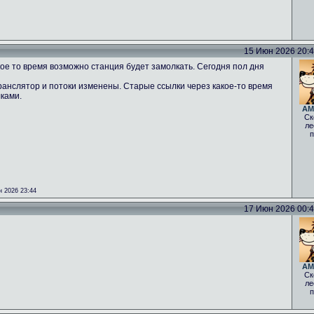
15 Июн 2026 20:43
ое то время возможно станция будет замолкать. Сегодня пол дня
ранслятор и потоки изменены. Старые ссылки через какое-то время
лками.
AM
Ск
ле
п
 2026 23:44
17 Июн 2026 00:40
AM
Ск
ле
п