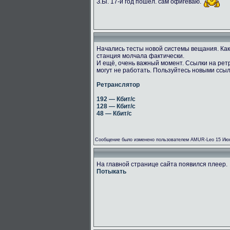
З.Ы. 17-й год пошёл. сам офигеваю.
Начались тесты новой системы вещания. Как
станция молчала фактически.
И ещё, очень важный момент. Ссылки на рет
могут не работать. Пользуйтесь новыми ссы
Ретранслятор
192 — Кбит/с
128 — Кбит/с
48 — Кбит/с
Сообщение было изменено пользователем AMUR-Leo 15 Июн
На главной странице сайта появился плеер.
Потыкать