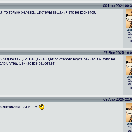
09 Ноя 2024 00:34
ся, то только железка. Системы вещания это не коснётся.
AM
Ск
ле
п
27 Янв 2025 16:06
б радиостанцию. Вещание идёт со старого ноута сейчас. Он тупо не
оло 8 утра. Сейчас всё работает.
AM
Ск
ле
п
03 Апр 2025 22:00
техническим причинам.
AM
Ск
ле