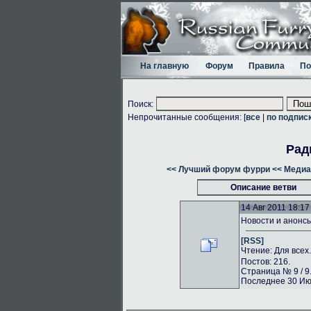
На главную
Форум
Правила
По
Поиск:
Непрочитанные сообщения: [
все
|
по подпис
Рад
<< Лучший форум фурри
<< Медиа
Описание ветви
14 Авг 2011 18:17
Новости и анонс
[RSS]
Чтение: Для всех
Постов: 216.
Страница № 9 / 9
Последнее 30 Июл