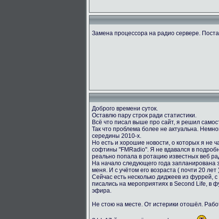
Замена процессора на радио сервере. Пост
Доброго времени суток.
Оставлю пару строк ради статистики.
Всё что писал выше про сайт, я решил само
Так что проблема более не актуальна. Немног
середины 2010-х.
Но есть и хорошие новости, о которых я не ч
софтины "FMRadio". Я не вдавался в подробн
реально попала в ротацию известных веб ра
На начало следующего года запланирована за
меня. И с учётом его возраста ( почти 20 лет
Сейчас есть несколько диджеев из фуррей, с
писались на мероприятиях в Second Life, в 
эфира.
Не стою на месте. От истерики отошёл. Раб