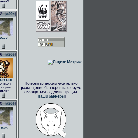
ятен?
 - [
#204
]
RexX
 - [
#205
]
UR-Leo
По всем вопросам касательно
олько у
опарда
размещения баннеров на форуме
ятен?
обращаться к администрации.
[
Наши баннеры
]
 - [
#206
]
RexX