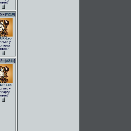
ятен?
 - [
#210
]
UR-Leo
олько у
опарда
ятен?
 - [
#211
]
UR-Leo
олько у
опарда
ятен?