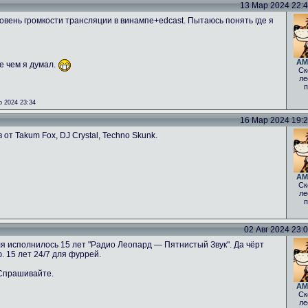
13 Мар 2024 22:42
овень громкости трансляции в винампе+edcast. Пытаюсь понять где я
AM
е чем я думал.
Ск
ле
п
 2024 23:34
16 Мар 2024 19:26
от Takum Fox, DJ Crystal, Techno Skunk.
AM
Ск
ле
п
02 Авг 2024 23:08
ля исполнилось 15 лет "Радио Леопард — Пятнистый Звук". Да чёрт
. 15 лет 24/7 для фуррей.
 Спрашивайте.
AM
Ск
ле