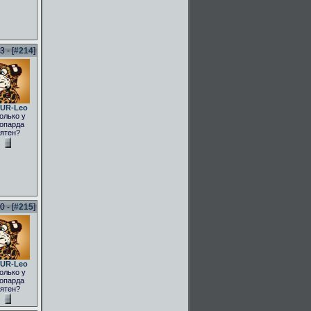
 - [
#214
]
UR-Leo
олько у
опарда
ятен?
 - [
#215
]
UR-Leo
олько у
опарда
ятен?