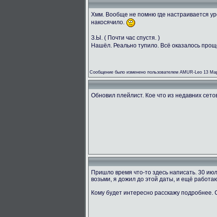
Хмм. Вообще не помню где настраивается ур
накосячило.
З.Ы. ( Почти час спустя. )
Нашёл. Реально тупило. Всё оказалось прощ
Сообщение было изменено пользователем AMUR-Leo 13 Мар
Обновил плейлист. Кое что из недавних сетов 
Пришло время что-то здесь написать. 30 ию
возьми, я дожил до этой даты, и ещё работаю
Кому будет интересно расскажу подробнее.