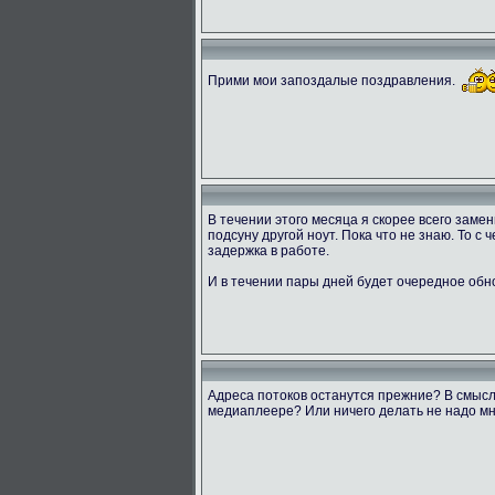
Прими мои запоздалые поздравления.
В течении этого месяца я скорее всего заме
подсуну другой ноут. Пока что не знаю. То с
задержка в работе.
И в течении пары дней будет очередное обн
Адреса потоков останутся прежние? В смысл
медиаплеере? Или ничего делать не надо мн