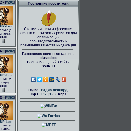
 - [
#201
]
Последние посетители.
UR-Leo
Статистическая информация
олько у
скрыта от поисковых роботов для
опарда
ятен?
оптимизации
производительности и
повышения качества индексации.
 - [
#202
]
Распознана поисковая машина:
claudebot
Всего обращений к сайту:
3506111
UR-Leo
олько у
опарда
ятен?
Радио
"
Радио Леопард
"
mp3
[
192
|
128
]
kbps
 - [
#203
]
UR-Leo
олько у
опарда