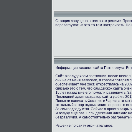
Станция запущена в тестовом режиме. Пров
перезагружать и что-то там настраивать. Но 
Информация касаемо сайта Пятно звука. Вот
Сайт в полудохлом состоянии, после несколь
они не от меня зависели, я совсем потерял 
обеспечивает мне хост, открестилась на 90
связано это с тем, что сам движок сайта оче
15 лет назад мне его помогли развернуть. За
Последний администратор сайта ушёл в 2013
Попытки написать Фокселю и Чарли, это как о
тотальный игнор годами моих вопросов о стру
За сим подведу итог. Сейчас я просто закрыв
И озвучу ещё раз. Если движения никакого не
безразличия. А самостоятельно разгребать 
Решение по сайту окончательное.