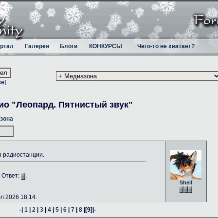
ртал
Галерея
Блоги
КОНКУРСЫ
Чего-то не хватает?
ке
]
ио "Леопард. Пятнистый звук"
зона
ы радиостанции.
. Ответ:
.
Sheil
.
 2026 18:14.
-|
1
|
2
|
3
|
4
|
5
|
6
|
7
|
8
|
[9]
|-