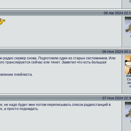
п
06 Авг 2024 22:12
06 Ноя 2024 00:16
ню радио сервер снова. Подготовлю один из старых системников. Или
 чего транслируется сейчас еле тянет. Заметил что есть большая
овление плейлиста.
AM
Ск
ле
п
07 Ноя 2024 22:30
е, не надо будет мне потом переписывать список радиостанций в
е, а просто подождать.