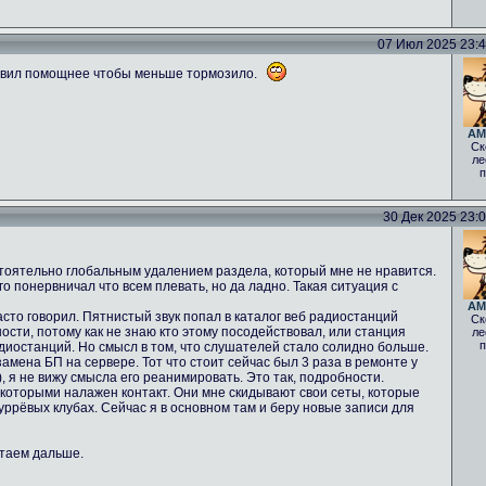
07 Июл 2025 23:40
авил помощнее чтобы меньше тормозило.
AM
Ск
ле
п
30 Дек 2025 23:05
стоятельно глобальным удалением раздела, который мне не нравится.
о понервничал что всем плевать, но да ладно. Такая ситуация с
AM
асто говорил. Пятнистый звук попал в каталог веб радиостанций
Ск
ости, потому как не знаю кто этому посодействовал, или станция
ле
п
диостанций. Но смысл в том, что слушателей стало солидно больше.
мена БП на сервере. Тот что стоит сейчас был 3 раза в ремонте у
 ), я не вижу смысла его реанимировать. Это так, подробности.
 которыми налажен контакт. Они мне скидывают свои сеты, которые
фуррёвых клубах. Сейчас я в основном там и беру новые записи для
отаем дальше.