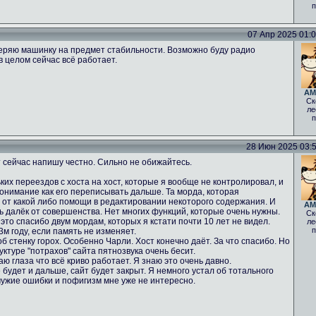
п
07 Апр 2025 01:05
еряю машинку на предмет стабильности. Возможно буду радио
в целом сейчас всё работает.
AM
Ск
ле
п
28 Июн 2025 03:52
 сейчас напишу честно. Сильно не обижайтесь.
ких переездов с хоста на хост, которые я вообще не контролировал, и
понимание как его переписывать дальше. Та морда, которая
% от какой либо помощи в редактировании некоторого содержания. И
AM
нь далёк от совершенства. Нет многих функций, которые очень нужны.
Ск
 это спасибо двум мордам, которых я кстати почти 10 лет не видел.
ле
п
м году, если память не изменяет.
б стенку горох. Особенно Чарли. Хост конечно даёт. За что спасибо. Но
ктуре "потрахов" сайта пятнозвука очень бесит.
аю глаза что всё криво работает. Я знаю это очень давно.
 будет и дальше, сайт будет закрыт. Я немного устал об тотального
чужие ошибки и пофигизм мне уже не интересно.