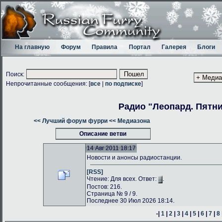
На главную
Форум
Правила
Портал
Галерея
Блоги
Поиск:
Непрочитанные сообщения: [
все
|
по подписке
]
Радио "Леопард. Пятн
<< Лучший форум фурри
<< Медиазона
Описание ветви
14 Авг 2011 18:17
Новости и анонсы радиостанции.
[RSS]
Чтение: Для всех. Ответ:
.
Постов: 216.
Страница № 9 / 9.
Последнее 30 Июл 2026 18:14.
-|
1
|
2
|
3
|
4
|
5
|
6
|
7
|
8