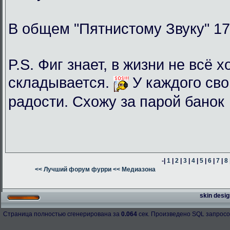
В общем "Пятнистому Звуку" 17
P.S. Фиг знает, в жизни не всё 
складывается.
У каждого сво
радости. Схожу за парой банок
-|
1
|
2
|
3
|
4
|
5
|
6
|
7
|
8
<< Лучший форум фурри
<< Медиазона
skin desig
Страница полностью сгенерирована за
0.064
сек. Произведено SQL запросо