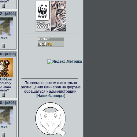
ятен?
 - [
#204
]
RexX
 - [
#205
]
UR-Leo
По всем вопросам касательно
олько у
опарда
размещения баннеров на форуме
ятен?
обращаться к администрации.
[
Наши баннеры
]
 - [
#206
]
RexX