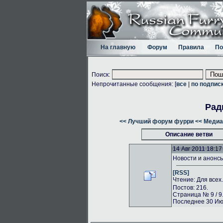
На главную
Форум
Правила
По
Поиск:
Непрочитанные сообщения: [
все
|
по подпис
Рад
<< Лучший форум фурри
<< Медиа
Описание ветви
14 Авг 2011 18:17
Новости и анонс
[RSS]
Чтение: Для всех
Постов: 216.
Страница № 9 / 9
Последнее 30 Июл