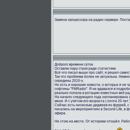
Замена процессора на радио сервере. Пост
Доброго времени суток.
Оставлю пару строк ради статистики.
Всё что писал выше про сайт, я решил само
Так что проблема более не актуальна. Немног
середины 2010-х.
Но есть и хорошие новости, о которых я не ч
софтины "FMRadio". Я не вдавался в подробн
реально попала в ротацию известных веб ра
На начало следующего года запланирована за
меня. И с учётом его возраста ( почти 20 лет
Сейчас есть несколько диджеев из фуррей, с
писались на мероприятиях в Second Life, в 
эфира.
Не стою на месте. От истерики отошёл. Раб