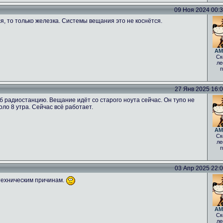
09 Ноя 2024 00:34
ся, то только железка. Системы вещания это не коснётся.
AM
Ск
ле
п
27 Янв 2025 16:06
б радиостанцию. Вещание идёт со старого ноута сейчас. Он тупо не
оло 8 утра. Сейчас всё работает.
AM
Ск
ле
п
03 Апр 2025 22:00
техническим причинам.
AM
Ск
ле