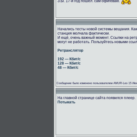
З.Ы. 17-й год пошёл. сам офигеваю.
Начались тесты новой системы вещания. Как
станция молчала фактически.
И ещё, очень важный момент. Ссылки на рет
могут не работать. Пользуйтесь новыми ссы
Ретранслятор
192 — Кбит/с
128 — Кбит/с
48 — Кбит/с
Сообщение было изменено пользователем AMUR-Leo 15 Июн
На главной странице сайта появился плеер.
Потыкать