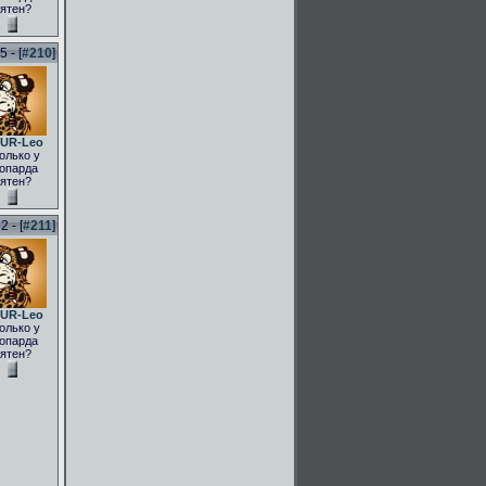
ятен?
 - [
#210
]
UR-Leo
олько у
опарда
ятен?
 - [
#211
]
UR-Leo
олько у
опарда
ятен?