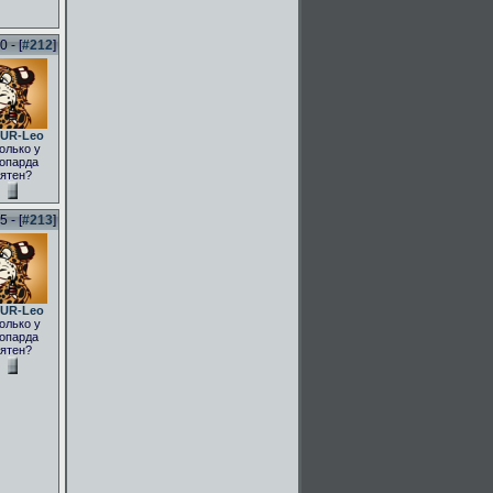
 - [
#212
]
UR-Leo
олько у
опарда
ятен?
 - [
#213
]
UR-Leo
олько у
опарда
ятен?