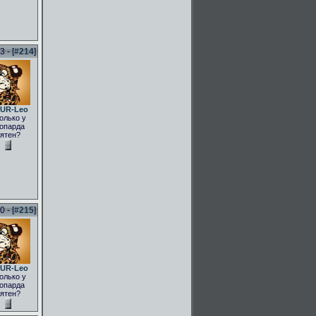
 - [
#214
]
UR-Leo
олько у
опарда
ятен?
 - [
#215
]
UR-Leo
олько у
опарда
ятен?