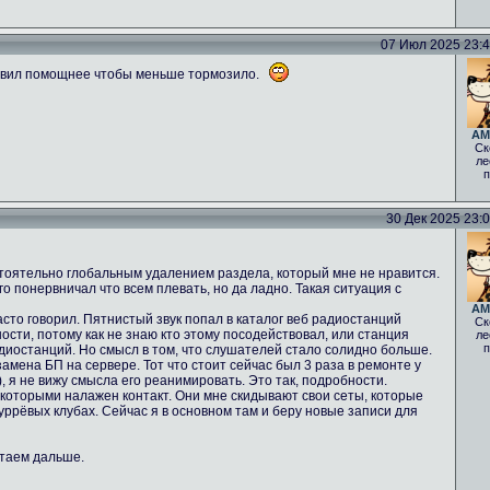
07 Июл 2025 23:40
авил помощнее чтобы меньше тормозило.
AM
Ск
ле
п
30 Дек 2025 23:05
стоятельно глобальным удалением раздела, который мне не нравится.
о понервничал что всем плевать, но да ладно. Такая ситуация с
AM
асто говорил. Пятнистый звук попал в каталог веб радиостанций
Ск
ости, потому как не знаю кто этому посодействовал, или станция
ле
п
диостанций. Но смысл в том, что слушателей стало солидно больше.
мена БП на сервере. Тот что стоит сейчас был 3 раза в ремонте у
 ), я не вижу смысла его реанимировать. Это так, подробности.
 которыми налажен контакт. Они мне скидывают свои сеты, которые
фуррёвых клубах. Сейчас я в основном там и беру новые записи для
отаем дальше.