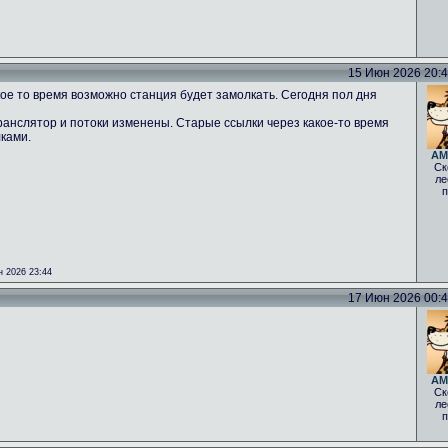
15 Июн 2026 20:43
ое то время возможно станция будет замолкать. Сегодня пол дня
ранслятор и потоки изменены. Старые ссылки через какое-то время
лками.
AM
Ск
ле
п
 2026 23:44
17 Июн 2026 00:40
AM
Ск
ле
п