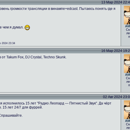
13 Мар 2024 22:42
овень громкости трансляции в винампе+edcast. Пытаюсь понять где я
AM
е чем я думал.
Ск
ле
п
 2024 23:34
16 Мар 2024 19:26
от Takum Fox, DJ Crystal, Techno Skunk.
AM
Ск
ле
п
02 Авг 2024 23:08
ля исполнилось 15 лет "Радио Леопард — Пятнистый Звук". Да чёрт
. 15 лет 24/7 для фуррей.
 Спрашивайте.
AM
Ск
ле