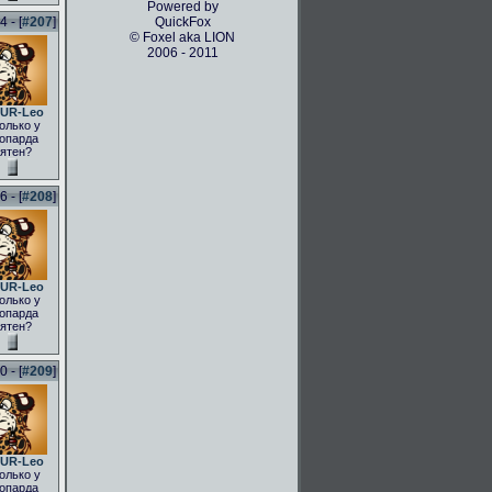
Powered by
 - [
#207
]
QuickFox
© Foxel aka LION
2006 - 2011
UR-Leo
олько у
опарда
ятен?
 - [
#208
]
UR-Leo
олько у
опарда
ятен?
 - [
#209
]
UR-Leo
олько у
опарда