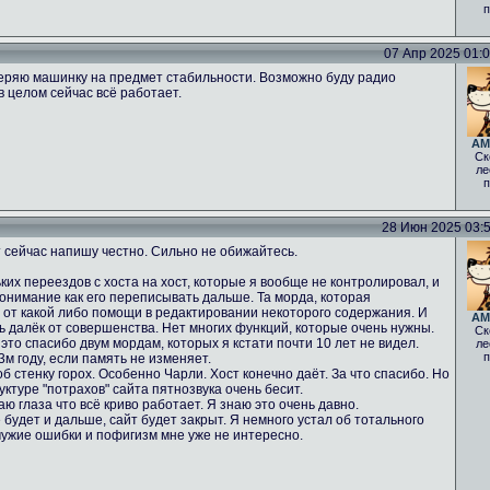
п
07 Апр 2025 01:05
еряю машинку на предмет стабильности. Возможно буду радио
в целом сейчас всё работает.
AM
Ск
ле
п
28 Июн 2025 03:52
 сейчас напишу честно. Сильно не обижайтесь.
ких переездов с хоста на хост, которые я вообще не контролировал, и
понимание как его переписывать дальше. Та морда, которая
% от какой либо помощи в редактировании некоторого содержания. И
AM
нь далёк от совершенства. Нет многих функций, которые очень нужны.
Ск
 это спасибо двум мордам, которых я кстати почти 10 лет не видел.
ле
п
м году, если память не изменяет.
б стенку горох. Особенно Чарли. Хост конечно даёт. За что спасибо. Но
ктуре "потрахов" сайта пятнозвука очень бесит.
аю глаза что всё криво работает. Я знаю это очень давно.
 будет и дальше, сайт будет закрыт. Я немного устал об тотального
чужие ошибки и пофигизм мне уже не интересно.