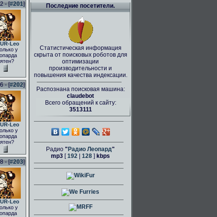
 - [
#201
]
Последние посетители.
UR-Leo
Статистическая информация
олько у
скрыта от поисковых роботов для
опарда
ятен?
оптимизации
производительности и
повышения качества индексации.
 - [
#202
]
Распознана поисковая машина:
claudebot
Всего обращений к сайту:
3513111
UR-Leo
олько у
опарда
ятен?
Радио
"
Радио Леопард
"
mp3
[
192
|
128
]
kbps
 - [
#203
]
UR-Leo
олько у
опарда