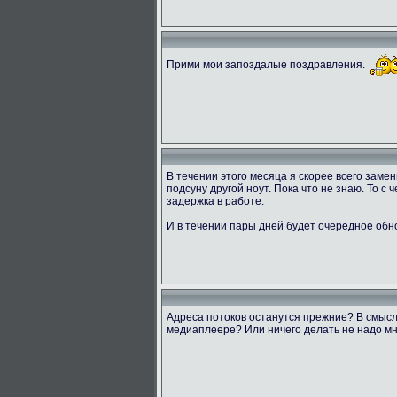
Прими мои запоздалые поздравления.
В течении этого месяца я скорее всего заме
подсуну другой ноут. Пока что не знаю. То с
задержка в работе.
И в течении пары дней будет очередное обн
Адреса потоков останутся прежние? В смысл
медиаплеере? Или ничего делать не надо мн