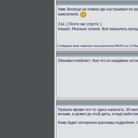
Хмм. Вообще не помню где настраивается ур
накосячило.
З.Ы. ( Почти час спустя. )
Нашёл. Реально тупило. Всё оказалось прощ
Сообщение было изменено пользователем AMUR-Leo 13 Мар
Обновил плейлист. Кое что из недавних сетов 
Пришло время что-то здесь написать. 30 ию
возьми, я дожил до этой даты, и ещё работаю
Кому будет интересно расскажу подробнее.