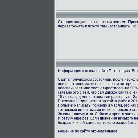
Станция запущена в тестовом режиме. Пров
перезагружать и что-то там настраивать. Но 
Информация касаемо сайта Пятно звука. Вот
Сайт в полудохлом состоянии, после несколь
они не от меня зависели, я совсем потерял 
обеспечивает мне хост, открестилась на 90
связано это с тем, что сам движок сайта оче
15 лет назад мне его помогли развернуть. За
Последний администратор сайта ушёл в 2013
Попытки написать Фокселю и Чарли, это как о
тотальный игнор годами моих вопросов о стру
За сим подведу итог. Сейчас я просто закрыв
И озвучу ещё раз. Если движения никакого не
безразличия. А самостоятельно разгребать 
Решение по сайту окончательное.