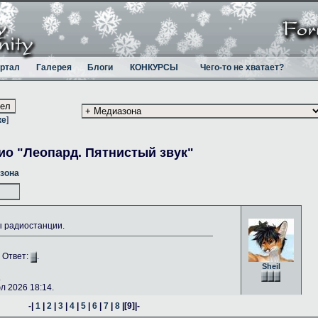
ртал
Галерея
Блоги
КОНКУРСЫ
Чего-то не хватает?
ке
]
ио "Леопард. Пятнистый звук"
зона
ы радиостанции.
. Ответ:
.
Sheil
.
 2026 18:14.
-|
1
|
2
|
3
|
4
|
5
|
6
|
7
|
8
|
[9]
|-