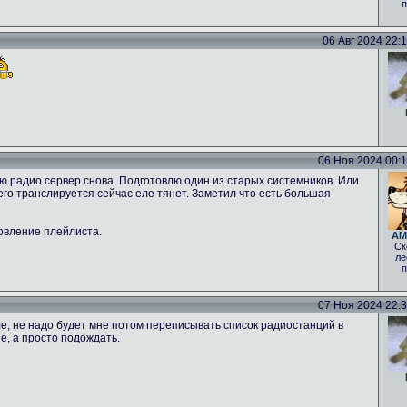
п
06 Авг 2024 22:12
06 Ноя 2024 00:16
ню радио сервер снова. Подготовлю один из старых системников. Или
 чего транслируется сейчас еле тянет. Заметил что есть большая
овление плейлиста.
AM
Ск
ле
п
07 Ноя 2024 22:30
е, не надо будет мне потом переписывать список радиостанций в
е, а просто подождать.