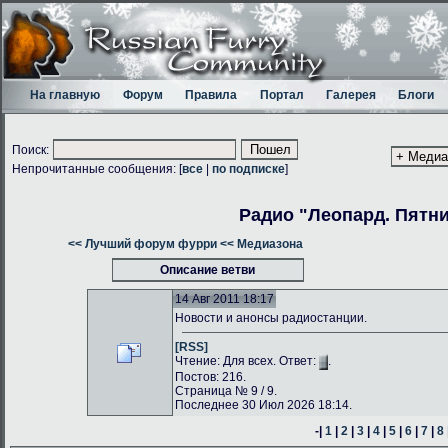
На главную
Форум
Правила
Портал
Галерея
Блоги
Поиск:
Непрочитанные сообщения: [
все
|
по подписке
]
Радио "Леопард. Пятн
<< Лучший форум фурри
<< Медиазона
Описание ветви
14 Авг 2011 18:17
Новости и анонсы радиостанции.
[RSS]
Чтение: Для всех. Ответ:
.
Постов: 216.
Страница № 9 / 9.
Последнее 30 Июл 2026 18:14.
-|
1
|
2
|
3
|
4
|
5
|
6
|
7
|
8