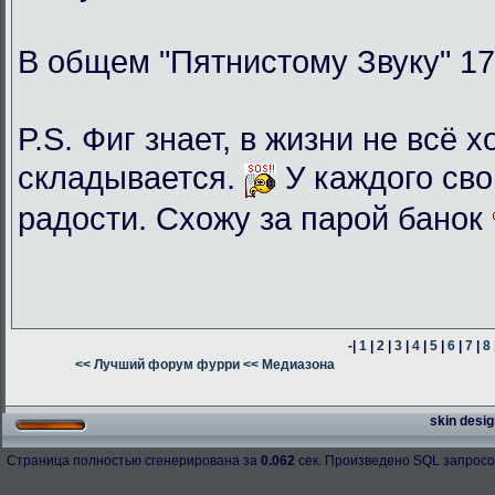
В общем "Пятнистому Звуку" 17
P.S. Фиг знает, в жизни не всё 
складывается.
У каждого сво
радости. Схожу за парой банок
-|
1
|
2
|
3
|
4
|
5
|
6
|
7
|
8
<< Лучший форум фурри
<< Медиазона
skin desig
Страница полностью сгенерирована за
0.062
сек. Произведено SQL запросо