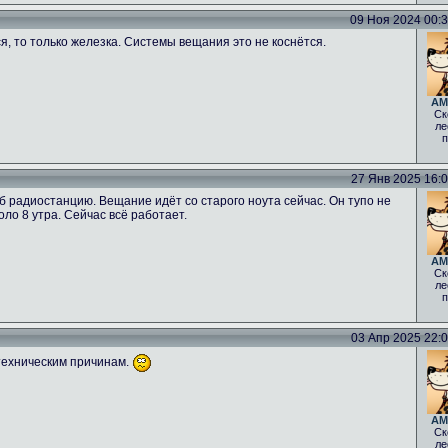
09 Ноя 2024 00:34
ся, то только железка. Системы вещания это не коснётся.
AM
Ск
ле
п
27 Янв 2025 16:06
б радиостанцию. Вещание идёт со старого ноута сейчас. Он тупо не
оло 8 утра. Сейчас всё работает.
AM
Ск
ле
п
03 Апр 2025 22:00
техническим причинам.
AM
Ск
ле