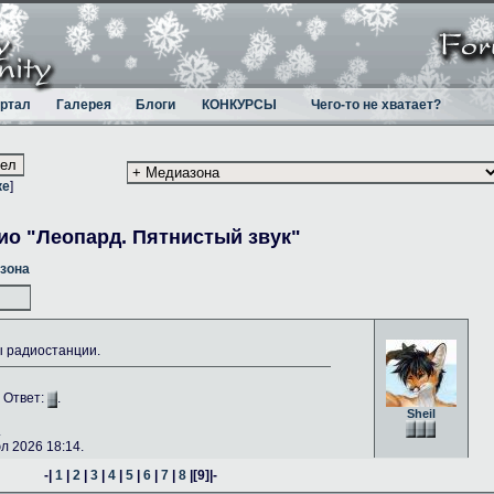
ртал
Галерея
Блоги
КОНКУРСЫ
Чего-то не хватает?
ке
]
ио "Леопард. Пятнистый звук"
зона
ы радиостанции.
. Ответ:
.
Sheil
.
 2026 18:14.
-|
1
|
2
|
3
|
4
|
5
|
6
|
7
|
8
|
[9]
|-