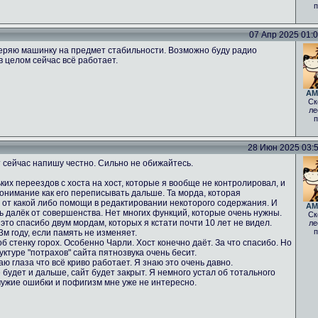
п
07 Апр 2025 01:05
еряю машинку на предмет стабильности. Возможно буду радио
в целом сейчас всё работает.
AM
Ск
ле
п
28 Июн 2025 03:52
 сейчас напишу честно. Сильно не обижайтесь.
ких переездов с хоста на хост, которые я вообще не контролировал, и
понимание как его переписывать дальше. Та морда, которая
% от какой либо помощи в редактировании некоторого содержания. И
AM
нь далёк от совершенства. Нет многих функций, которые очень нужны.
Ск
 это спасибо двум мордам, которых я кстати почти 10 лет не видел.
ле
п
м году, если память не изменяет.
б стенку горох. Особенно Чарли. Хост конечно даёт. За что спасибо. Но
ктуре "потрахов" сайта пятнозвука очень бесит.
аю глаза что всё криво работает. Я знаю это очень давно.
 будет и дальше, сайт будет закрыт. Я немного устал об тотального
чужие ошибки и пофигизм мне уже не интересно.