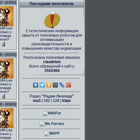
 - [
#201
]
Последние посетители.
UR-Leo
Статистическая информация
олько у
скрыта от поисковых роботов для
опарда
ятен?
оптимизации
производительности и
повышения качества индексации.
 - [
#202
]
Распознана поисковая машина:
claudebot
Всего обращений к сайту:
3502468
UR-Leo
олько у
опарда
ятен?
Радио
"
Радио Леопард
"
mp3
[
192
|
128
]
kbps
 - [
#203
]
UR-Leo
олько у
опарда