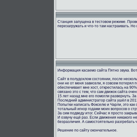
Станция запущена в тестовом режиме. Пров
перезагружать и что-то там настраивать. Но 
Информация касаемо сайта Пятно звука. Вот
Сайт в полудохлом состоянии, после несколь
они не от меня зависели, я совсем потерял 
обеспечивает мне хост, открестилась на 90
связано это с тем, что сам движок сайта оче
15 лет назад мне его помогли развернуть. За
Последний администратор сайта ушёл в 2013
Попытки написать Фокселю и Чарли, это как о
тотальный игнор годами моих вопросов о стру
За сим подведу итог. Сейчас я просто закрыв
И озвучу ещё раз. Если движения никакого не
безразличия. А самостоятельно разгребать 
Решение по сайту окончательное.