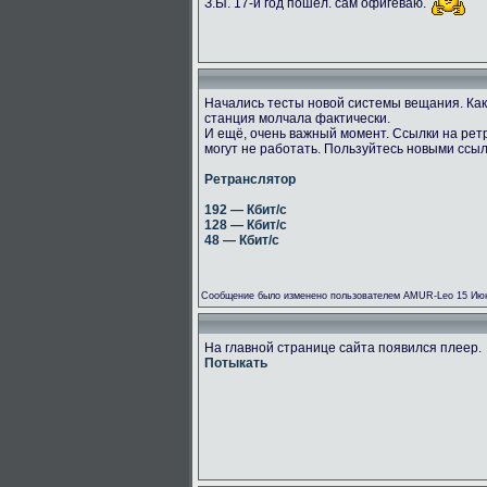
З.Ы. 17-й год пошёл. сам офигеваю.
Начались тесты новой системы вещания. Как
станция молчала фактически.
И ещё, очень важный момент. Ссылки на рет
могут не работать. Пользуйтесь новыми ссы
Ретранслятор
192 — Кбит/с
128 — Кбит/с
48 — Кбит/с
Сообщение было изменено пользователем AMUR-Leo 15 Июн
На главной странице сайта появился плеер.
Потыкать