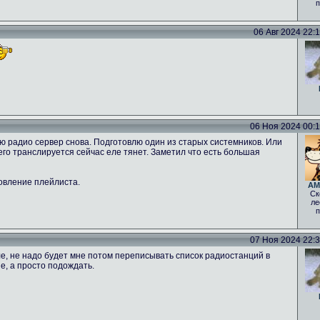
п
06 Авг 2024 22:12
06 Ноя 2024 00:16
ню радио сервер снова. Подготовлю один из старых системников. Или
 чего транслируется сейчас еле тянет. Заметил что есть большая
овление плейлиста.
AM
Ск
ле
п
07 Ноя 2024 22:30
е, не надо будет мне потом переписывать список радиостанций в
е, а просто подождать.