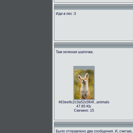
Иди в лес :3
Там зеленая шапочка.
463ee9c2c3a52c064f...animals
47.85 Kb.
Скачано: 15
Было отправлено два сообщения. И, считаю,