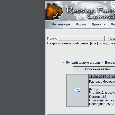
На главную
Форум
Правила
По
Поиск:
Непрочитанные сообщения: [
все
|
по подпис
<< Лучший форум фурри
<< Бесед
Описание ветви
11 Дек 2016 17:10
Разговор без осо
[RSS]
Чтение: Для всех
Постов: 167.
Страница № 5 / 7
Последнее 25 Апр