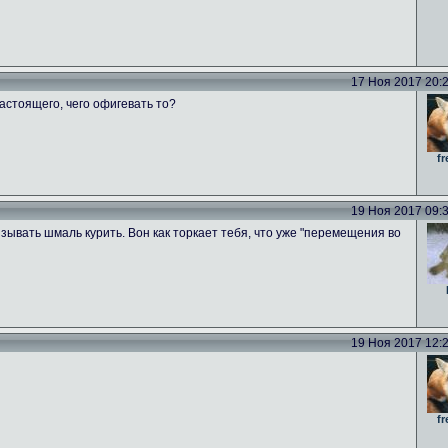
17 Ноя 2017 20:21
настоящего, чего офигевать то?
fr
19 Ноя 2017 09:35
язывать шмаль курить. Вон как торкает тебя, что уже "перемещения во
19 Ноя 2017 12:22
fr