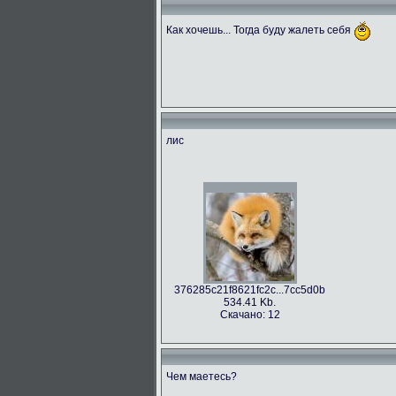
Как хочешь... Тогда буду жалеть себя
лис
376285c21f8621fc2c...7cc5d0b
534.41 Kb.
Скачано: 12
Чем маетесь?