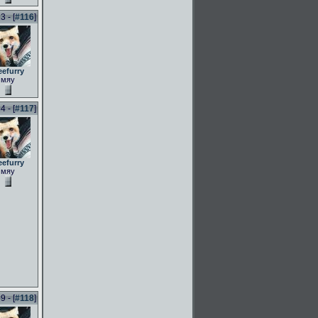
 - [
#116
]
eefurry
мяу
 - [
#117
]
eefurry
мяу
 - [
#118
]