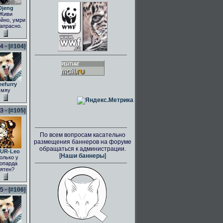
Djeng
Живи
йно, умри
апрасно.
 - [
#104
]
eefurry
мяу
 - [
#105
]
По всем вопросам касательно
размещения баннеров на форуме
обращаться к администрации.
UR-Leo
[
Наши баннеры
]
олько у
опарда
ятен?
 - [
#106
]