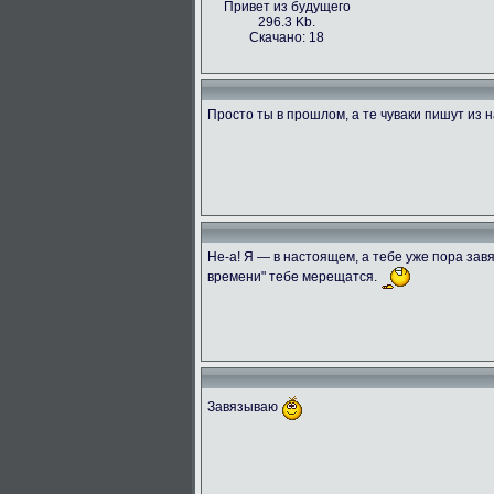
Привет из будущего
296.3 Kb.
Скачано: 18
Просто ты в прошлом, а те чуваки пишут из 
Не-а! Я — в настоящем, а тебе уже пора зав
времени" тебе мерещатся.
Завязываю