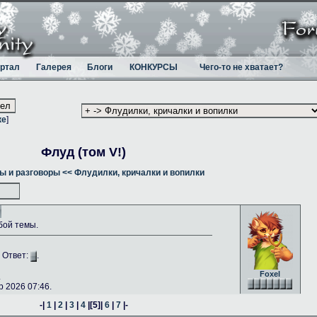
ртал
Галерея
Блоги
КОНКУРСЫ
Чего-то не хватает?
ке
]
Флуд (том V!)
ы и разговоры
<< Флудилки, кричалки и вопилки
бой темы.
. Ответ:
.
Foxel
.
 2026 07:46.
-|
1
|
2
|
3
|
4
|
[5]
|
6
|
7
|-