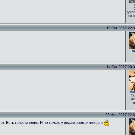
досто
не н
13 Окт 2017 22:34
fr
14 Окт 2017 20:33
AM
Ск
ле
п
03 Ноя 2017 22:35
нет. Есть такое мнение. И не только у редакторов википедии