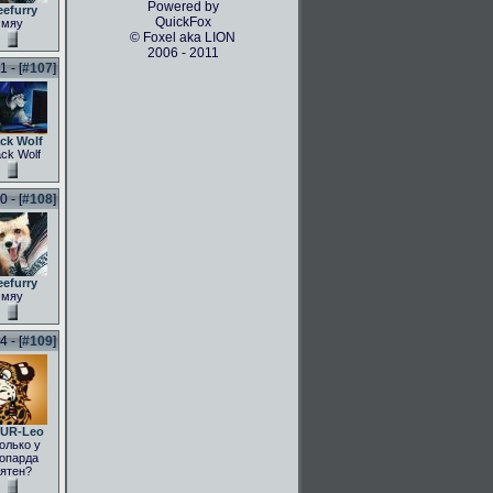
Powered by
eefurry
QuickFox
мяу
© Foxel aka LION
2006 - 2011
 - [
#107
]
ck Wolf
ack Wolf
 - [
#108
]
eefurry
мяу
 - [
#109
]
UR-Leo
олько у
опарда
ятен?