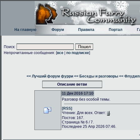
На главную
Форум
Правила
Портал
Г
Поиск:
Непрочитанные сообщения: [
все
|
по подписке
]
<< Лучший форум фурри
<< Беседы и разговоры
<< Флудилк
Описание ветви
11 Дек 2016 17:10
Разговор без особой темы.
[RSS]
Чтение: Для всех. Ответ:
.
Постов: 167.
Страница № 6 / 7.
Последнее 25 Апр 2026 07:46.