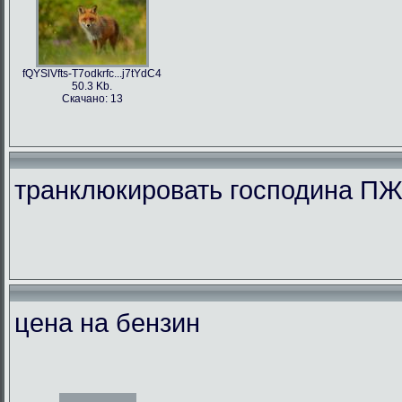
fQYSlVfts-T7odkrfc...j7tYdC4
50.3 Kb.
Скачано: 13
транклюкировать господина П
цена на бензин