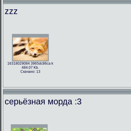
zzz
16318029084 3965dc86ca k
484.07 Kb.
Скачано: 13
серьёзная морда :3