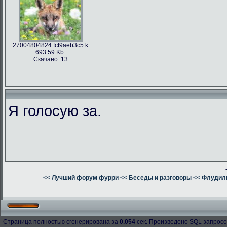
27004804824 fcf9aeb3c5 k
693.59 Kb.
Скачано: 13
Я голосую за.
<< Лучший форум фурри
<< Беседы и разговоры
<< Флудилк
Страница полностью сгенерирована за
0.054
сек. Произведено SQL запросо