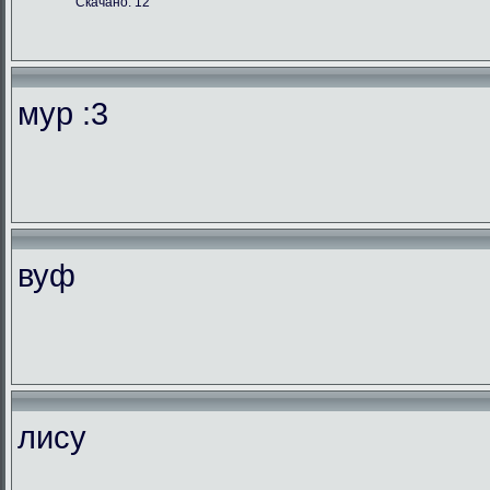
Скачано: 12
мур :3
вуф
лису