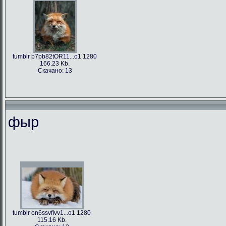
tumblr p7pb82tOR11...o1 1280
166.23 Kb.
Скачано: 13
фыр
tumblr on6ssvfIvv1...o1 1280
115.16 Kb.