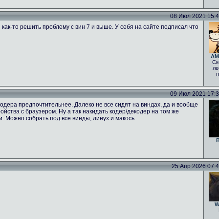
08 Июл 2021 15:47
 как-то решить проблему с вин 7 и выше. У себя на сайте подписал что
AM
Ск
ле
п
09 Июл 2021 17:39
одера предпочтительнее. Далеко не все сидят на виндах, да и вообще
тройства с браузером. Ну а так накидать кодер/декодер на том же
ги. Можно собрать под все винды, линух и макось.
B
25 Апр 2026 07:46
W