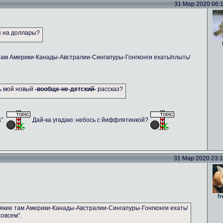
31 Мар 2020 06:11
я на доллары?
там Америки-Канады-Австралии-Сингапуры-Гонгконги ехать/плыть/
ть мой новый
-вообще-не-детский-
рассказ?
а".
Дай-ка угадаю: небось с йиффлятинкой?
31 Мар 2020 23:14
fr
якие там Америки-Канады-Австралии-Сингапуры-Гонгконги ехать/
совсем".