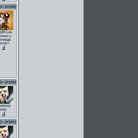
 - [
#159
]
UR-Leo
олько у
опарда
ятен?
 - [
#160
]
eefurry
мяу
 - [
#161
]