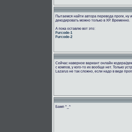
Пытаемся найти автора перевода проги, ну и
декодировать можно только в ХР. Временно.
А пока оставлю вот это:
Furcode-1
Furcode-2
Сейчас наверное вариант онлайн кодера/дек
с компов, у кого-то их вообще нет. Только ус
Lazarus не так сложно, если надо в виде про
Бамп ^_^