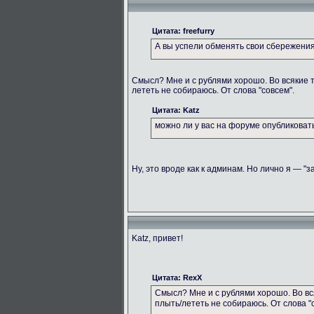
Цитата: freefurry
А вы успели обменять свои сбережени
Смысл? Мне и с рублями хорошо. Во всякие 
лететь не собираюсь. От слова "совсем".
Цитата: Katz
можно ли у вас на форуме опубликова
Ну, это вроде как к админам. Но лично я — "з
Katz, привет!
Цитата: RexX
Смысл? Мне и с рублями хорошо. Во вс
плыть/лететь не собираюсь. От слова "