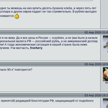
одня ты можешь на них купить десять буханок хлеба, а через пять лет
 доллара и других евров падает не так стремительно. В рублях выгодно
цениваются
02 Апр 2020 21:06
я не вижу. Да и все цены в России — в рублях, а не (как было в начале
национальная валюта РФ — российский рубль, а не американский доллар.
и! А тогда экономическая ситуация в нашей стране была ниже
учием. Учи матчасть,
freefurry
.
03 Апр 2020 10:53
чало 90-х" повторится?
fr
03 Апр 2020 16:26
не принятой) редакцией Конституции РФ, защищающей от подобного