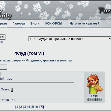
ртал
Галерея
Блоги
КОНКУРСЫ
Чего-то не хватает?
ке
]
Флуд (том V!)
ы и разговоры
<< Флудилки, кричалки и вопилки
бой темы.
. Ответ:
.
Foxel
.
 2026 07:46.
-|
1
|
2
|
3
|
4
|
5
|
6
|
[7]
|-