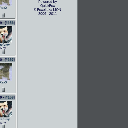
Powered by
QuickFox
RexX
© Foxel aka LION
2006 - 2011
 - [
#156
]
eefurry
мяу
 - [
#157
]
RexX
 - [
#158
]
eefurry
мяу