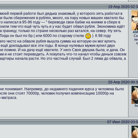
19 Апр 2020 02:33
а моей первой работе был дядька знакомый, у которого зять работал в
ьки были сбережения в рублях, много, на пару новых машин хватило бы.
о написал в 95-96 году — " береводи свои бабки на книжке в сбере в
нили тем что ещё чуть чуть и у нас будет обвал рубля. Экономика идёт
а границу, только по стране несколько раз катался, на север. Ну зять
AM
 Тогда он был по 6р.( или 6000 по старому стилю
). К 98 году
Ск
ле
него чисто на обвале рубля вышла сумма на которую он мог купить
п
 ещё докладывал все эти годы. В конце нулевых мужик купил двух
е помню. И на дачу ещё хватило. У него Своя двушка была, и дача. Он
ам и не стоит переводить. А покупать что-то начал чтобы деньги совсем
вартиры начала расти. Но это частный случай. Был 2 ляма до обвала, а
20 Апр 2020 00:33
не понимают. Например, до недавнего падения курса у человека было
осле они стоят 70000р, человек получил компенсацию 10000р на
о матраса.
fr
07 Июл 2020 03:02