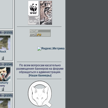
 - [
#153
]
RexX
 - [
#154
]
По всем вопросам касательно
размещения баннеров на форуме
обращаться к администрации.
[
Наши баннеры
]
eefurry
мяу
 - [
#155
]