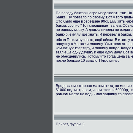
По поводу баксов и евро могу сказать так. Н
банке. Ну повезло по своему. Вот у того дяд
Это было ещё в середине 90-х. Ему зять как-т
баксы, срочно." Тот спрашивает зачем. Объяс
по одному месту. А дядька никогда не ездил з
банкир, ему лучше знать. И перевёл в баксы.
обвал.Потом нулевые, ещё обвал. В итоге у 
однушку в Москве и машину. Учитывая что он
комнатную квартиру, и машину новую. Какую н
взял ещё одну двушку и ещё одну дачу. Вот в
не обесценились. Потому что тогда цена за к
после больше 10 вышло. Плюс минус.
Вроде элементарная математика, но многие 
$1000 под матрасом, и они стоили 60000р, п
ровном месте не поднимая задницу со своег
Привет, фурри :3