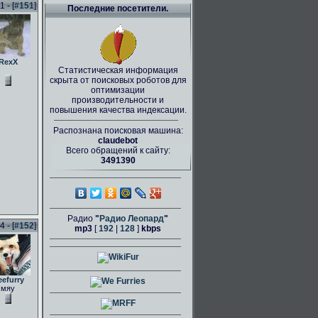
 - [
#151
]
Последние посетители.
RexX
Статистическая информация
скрыта от поисковых роботов для
оптимизации
производительности и
повышения качества индексации.
Распознана поисковая машина:
claudebot
Всего обращений к сайту:
3491390
Радио
"
Радио Леопард
"
 - [
#152
]
mp3
[
192
|
128
]
kbps
eefurry
мяу