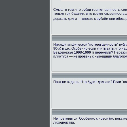
Смысл в том, что рубли теряют ценность, сег
только три буханки, в то время как ценность
держать долги — вместе с рублём они обес
Никакой мифической "потери ценности" рубля 
90-х) в у.е.. Особенно если учитывать, что 
Безденежье 1998-1999 гг пережили? Пережил
плинтуса — не вровень с нынешним благопол
Пока не видишь. Что будет дальше? Если "на
Не повторится. Особенно с новой (но пока 
лиходейства.