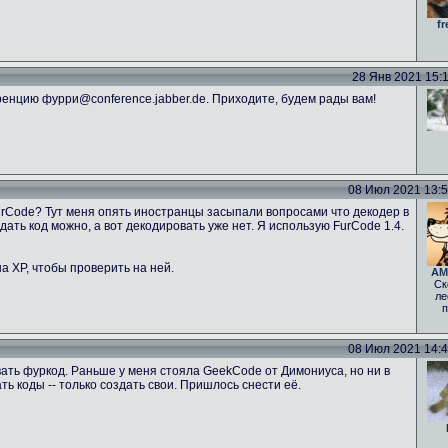
fr
28 Янв 2021 15:11
енцию фурри@conference.jabber.de. Приходите, будем рады вам!
08 Июл 2021 13:52
FurCode? Тут меня опять иностранцы засыпали вопросами что декодер в
ать код можно, а вот декодировать уже нет. Я использую FurCode 1.4.
а ХР, чтобы проверить на ней.
AM
Ск
ле
п
08 Июл 2021 14:46
ать фуркод. Раньше у меня стояла GeekCode от Димониуса, но ни в
 коды -- только создать свои. Пришлось снести её.