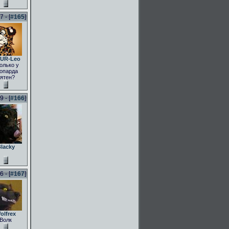
 - [
#165
]
UR-Leo
олько у
опарда
ятен?
 - [
#166
]
lacky
 - [
#167
]
olfrex
Волк