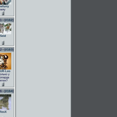
eefurry
мяу
 - [
#162
]
Seid
 - [
#163
]
UR-Leo
олько у
опарда
ятен?
 - [
#164
]
RexX