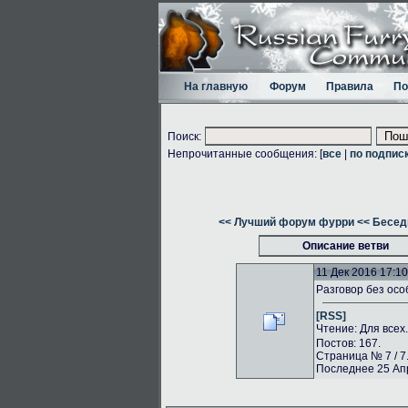
На главную
Форум
Правила
По
Поиск:
Непрочитанные сообщения: [
все
|
по подпис
<< Лучший форум фурри
<< Бесед
Описание ветви
11 Дек 2016 17:10
Разговор без осо
[RSS]
Чтение: Для всех
Постов: 167.
Страница № 7 / 7
Последнее 25 Апр