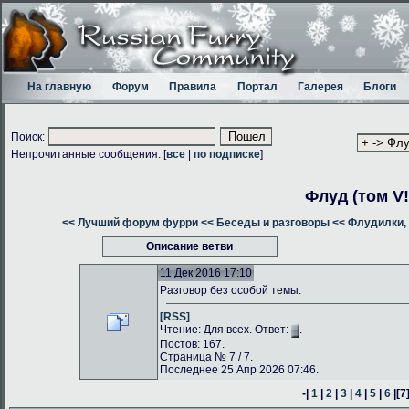
На главную
Форум
Правила
Портал
Галерея
Блоги
Поиск:
Непрочитанные сообщения: [
все
|
по подписке
]
Флуд (том V!
<< Лучший форум фурри
<< Беседы и разговоры
<< Флудилки, 
Описание ветви
11 Дек 2016 17:10
Разговор без особой темы.
[RSS]
Чтение: Для всех. Ответ:
.
Постов: 167.
Страница № 7 / 7.
Последнее 25 Апр 2026 07:46.
-|
1
|
2
|
3
|
4
|
5
|
6
|
[7