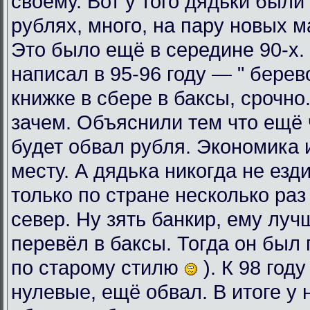
своему. Вот у того дядьки были
рублях, много, на пару новых 
Это было ещё в середине 90-х. 
написал в 95-96 году — " берев
книжке в сбере в баксы, срочно
зачем. Объяснили тем что ещё ч
будет обвал рубля. Экономика 
месту. А дядька никогда не езди
только по стране несколько раз
север. Ну зять банкир, ему луч
перевёл в баксы. Тогда он был 
по старому стилю
). К 98 год
нулевые, ещё обвал. В итоге у 