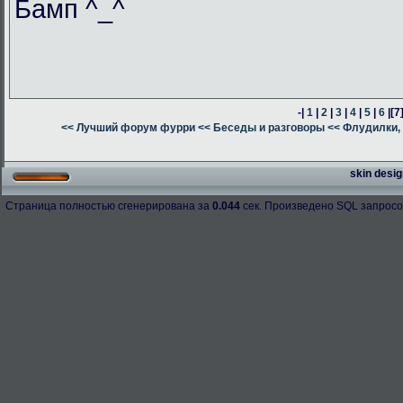
Бамп ^_^
-|
1
|
2
|
3
|
4
|
5
|
6
|
[7
<< Лучший форум фурри
<< Беседы и разговоры
<< Флудилки, 
skin desig
Страница полностью сгенерирована за
0.044
сек. Произведено SQL запросо