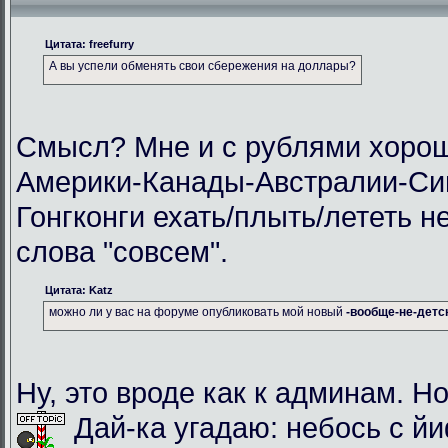
Цитата: freefurry
А вы успели обменять свои сбережения на доллары?
Смысл? Мне и с рублями хорош
Америки-Канады-Австралии-Си
Гонгконги ехать/плыть/лететь н
слова "совсем".
Цитата: Katz
можно ли у вас на форуме опубликовать мой новый
-вообще-не-детс
Ну, это вроде как к админам. Но
Дай-ка угадаю: небось с й