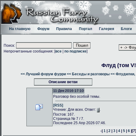
На главную
Форум
Правила
Портал
Галерея
Блоги
Поиск:
Непрочитанные сообщения: [
все
|
по подписке
]
Флуд (том V!
<< Лучший форум фурри
<< Беседы и разговоры
<< Флудилки, 
Описание ветви
11 Дек 2016 17:10
Разговор без особой темы.
[RSS]
Чтение: Для всех. Ответ:
.
Постов: 167.
Страница № 7 / 7.
Последнее 25 Апр 2026 07:46.
-|
1
|
2
|
3
|
4
|
5
|
6
|
[7