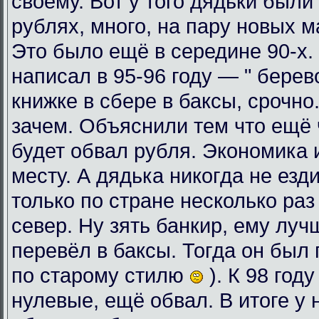
своему. Вот у того дядьки были
рублях, много, на пару новых 
Это было ещё в середине 90-х. 
написал в 95-96 году — " берев
книжке в сбере в баксы, срочно
зачем. Объяснили тем что ещё ч
будет обвал рубля. Экономика 
месту. А дядька никогда не езди
только по стране несколько раз
север. Ну зять банкир, ему луч
перевёл в баксы. Тогда он был 
по старому стилю
). К 98 год
нулевые, ещё обвал. В итоге у 