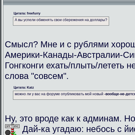
Цитата: freefurry
А вы успели обменять свои сбережения на доллары?
Смысл? Мне и с рублями хорош
Америки-Канады-Австралии-Си
Гонгконги ехать/плыть/лететь н
слова "совсем".
Цитата: Katz
можно ли у вас на форуме опубликовать мой новый
-вообще-не-детс
Ну, это вроде как к админам. Но
Дай-ка угадаю: небось с й