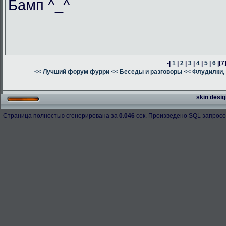
Бамп ^_^
-|
1
|
2
|
3
|
4
|
5
|
6
|
[7
<< Лучший форум фурри
<< Беседы и разговоры
<< Флудилки, 
skin desig
Страница полностью сгенерирована за
0.046
сек. Произведено SQL запросо