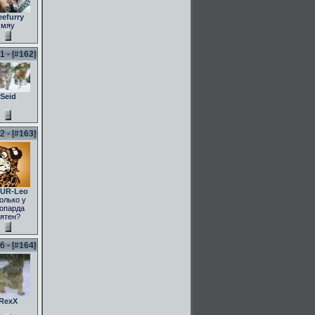
eefurry
мяу
 - [
#162
]
Seid
 - [
#163
]
UR-Leo
олько у
опарда
ятен?
 - [
#164
]
RexX