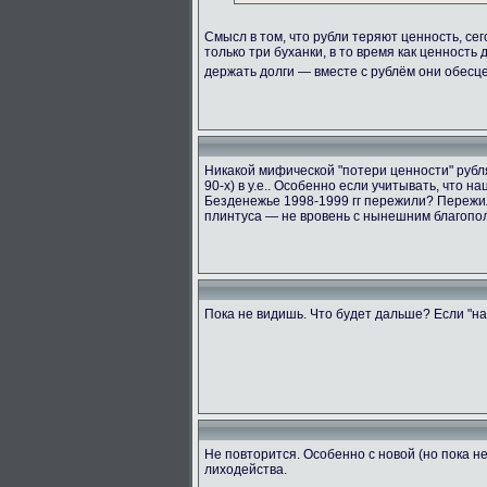
Смысл в том, что рубли теряют ценность, сег
только три буханки, в то время как ценность
держать долги — вместе с рублём они обес
Никакой мифической "потери ценности" рубля 
90-х) в у.е.. Особенно если учитывать, что 
Безденежье 1998-1999 гг пережили? Пережил
плинтуса — не вровень с нынешним благопол
Пока не видишь. Что будет дальше? Если "на
Не повторится. Особенно с новой (но пока 
лиходейства.