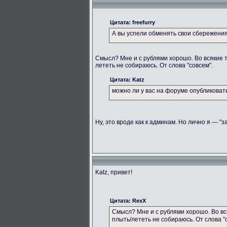
Цитата: freefurry
А вы успели обменять свои сбережени
Смысл? Мне и с рублями хорошо. Во всякие 
лететь не собираюсь. От слова "совсем".
Цитата: Katz
можно ли у вас на форуме опубликова
Ну, это вроде как к админам. Но лично я — "з
Katz, привет!
Цитата: RexX
Смысл? Мне и с рублями хорошо. Во вс
плыть/лететь не собираюсь. От слова "