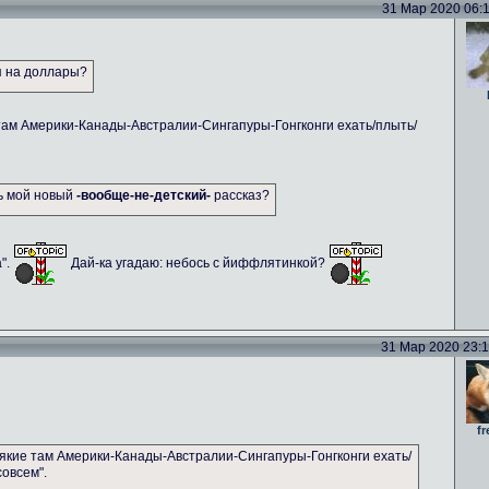
31 Мар 2020 06:11
я на доллары?
там Америки-Канады-Австралии-Сингапуры-Гонгконги ехать/плыть/
ть мой новый
-вообще-не-детский-
рассказ?
а".
Дай-ка угадаю: небось с йиффлятинкой?
31 Мар 2020 23:14
fr
якие там Америки-Канады-Австралии-Сингапуры-Гонгконги ехать/
совсем".