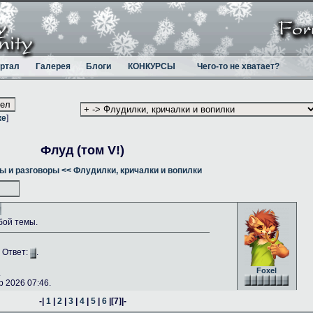
ртал
Галерея
Блоги
КОНКУРСЫ
Чего-то не хватает?
ке
]
Флуд (том V!)
ы и разговоры
<< Флудилки, кричалки и вопилки
бой темы.
. Ответ:
.
Foxel
.
 2026 07:46.
-|
1
|
2
|
3
|
4
|
5
|
6
|
[7]
|-