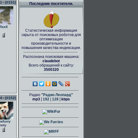
 - [
#151
]
Последние посетители.
RexX
Статистическая информация
скрыта от поисковых роботов для
оптимизации
производительности и
повышения качества индексации.
Распознана поисковая машина:
claudebot
Всего обращений к сайту:
3500320
Радио
"
Радио Леопард
"
 - [
#152
]
mp3
[
192
|
128
]
kbps
eefurry
мяу