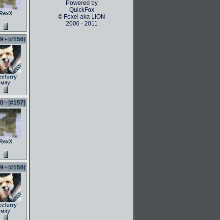
Powered by
QuickFox
RexX
© Foxel aka LION
2006 - 2011
 - [
#156
]
eefurry
мяу
 - [
#157
]
RexX
 - [
#158
]
eefurry
мяу