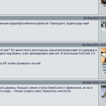
fr
28 Янв 2021 15:11
енцию фурри@conference.jabber.de. Приходите, будем рады вам!
08 Июл 2021 13:52
FurCode? Тут меня опять иностранцы засыпали вопросами что декодер в
ать код можно, а вот декодировать уже нет. Я использую FurCode 1.4.
а ХР, чтобы проверить на ней.
AM
Ск
ле
п
08 Июл 2021 14:46
ать фуркод. Раньше у меня стояла GeekCode от Димониуса, но ни в
 коды -- только создать свои. Пришлось снести её.