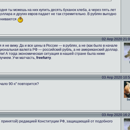
одня ты можешь на них купить десять буханок хлеба, а через пять лет
 доллара и других евров падает не так стремительно. В рублях выгодно
цениваются
02 Апр 2020 21:06
я не вижу. Да и все цены в России — в рублях, а не (как было в начале
национальная валюта РФ — российский рубль, а не американский доллар.
и! А тогда экономическая ситуация в нашей стране была ниже
учием. Учи матчасть,
freefurry
.
03 Апр 2020 10:53
чало 90-х" повторится?
fr
03 Апр 2020 16:26
не принятой) редакцией Конституции РФ, защищающей от подобного