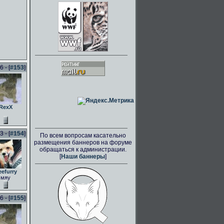
 - [
#153
]
RexX
 - [
#154
]
По всем вопросам касательно
размещения баннеров на форуме
обращаться к администрации.
[
Наши баннеры
]
eefurry
мяу
 - [
#155
]