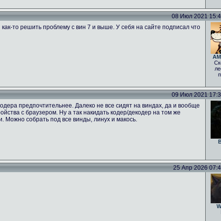
08 Июл 2021 15:47
 как-то решить проблему с вин 7 и выше. У себя на сайте подписал что
AM
Ск
ле
п
09 Июл 2021 17:39
одера предпочтительнее. Далеко не все сидят на виндах, да и вообще
тройства с браузером. Ну а так накидать кодер/декодер на том же
ги. Можно собрать под все винды, линух и макось.
B
25 Апр 2026 07:46
W