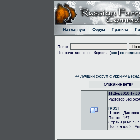
На главную
Форум
Правила
По
Поиск:
Непрочитанные сообщения: [
все
|
по подпис
<< Лучший форум фурри
<< Бесед
Описание ветви
11 Дек 2016 17:10
Разговор без осо
[RSS]
Чтение: Для всех
Постов: 167.
Страница № 7 / 7
Последнее 25 Апр