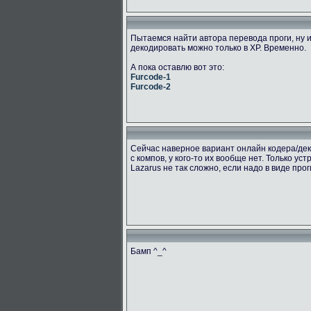
Пытаемся найти автора перевода проги, ну и
декодировать можно только в ХР. Временно.
А пока оставлю вот это:
Furcode-1
Furcode-2
Сейчас наверное вариант онлайн кодера/дек
с компов, у кого-то их вообще нет. Только ус
Lazarus не так сложно, если надо в виде про
Бамп ^_^