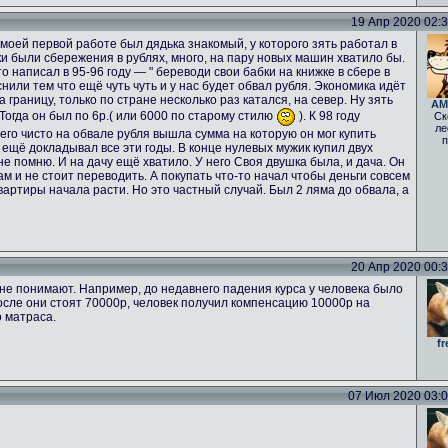
19 Апр 2020 02:33
а моей первой работе был дядька знакомый, у которого зять работал в
ьки были сбережения в рублях, много, на пару новых машин хватило бы.
о написал в 95-96 году — " береводи свои бабки на книжке в сбере в
нили тем что ещё чуть чуть и у нас будет обвал рубля. Экономика идёт
а границу, только по стране несколько раз катался, на север. Ну зять
AM
 Тогда он был по 6р.( или 6000 по старому стилю
). К 98 году
Ск
ле
него чисто на обвале рубля вышла сумма на которую он мог купить
п
 ещё докладывал все эти годы. В конце нулевых мужик купил двух
е помню. И на дачу ещё хватило. У него Своя двушка была, и дача. Он
ам и не стоит переводить. А покупать что-то начал чтобы деньги совсем
вартиры начала расти. Но это частный случай. Был 2 ляма до обвала, а
20 Апр 2020 00:33
не понимают. Например, до недавнего падения курса у человека было
осле они стоят 70000р, человек получил компенсацию 10000р на
о матраса.
fr
07 Июл 2020 03:02