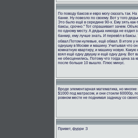
По поводу баксов и евро могу сказать так. Н
банке. Ну повезло по своему. Вот у того дяд
Это было ещё в середине 90-х. Ему зять как-т
баксы, срочно." Тот спрашивает зачем. Объяс
по одному месту. А дядька никогда не ездил з
банкир, ему лучше знать. И перевёл в баксы.
обвал.Потом нулевые, ещё обвал. В итоге у 
однушку в Москве и машину. Учитывая что он
комнатную квартиру, и машину новую. Какую н
взял ещё одну двушку и ещё одну дачу. Вот в
не обесценились. Потому что тогда цена за к
после больше 10 вышло. Плюс минус.
Вроде элементарная математика, но многие 
$1000 под матрасом, и они стоили 60000р, п
ровном месте не поднимая задницу со своег
Привет, фурри :3