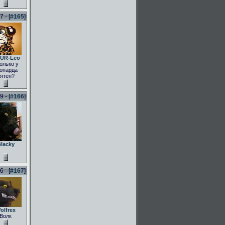
 - [
#165
]
UR-Leo
олько у
опарда
ятен?
 - [
#166
]
lacky
 - [
#167
]
olfrex
Волк