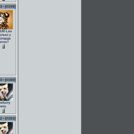
 - [
#159
]
UR-Leo
олько у
опарда
ятен?
 - [
#160
]
eefurry
мяу
 - [
#161
]