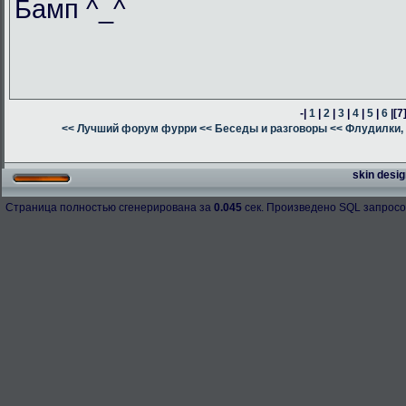
Бамп ^_^
-|
1
|
2
|
3
|
4
|
5
|
6
|
[7
<< Лучший форум фурри
<< Беседы и разговоры
<< Флудилки, 
skin desig
Страница полностью сгенерирована за
0.045
сек. Произведено SQL запросо