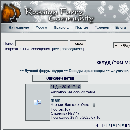
На главную
Форум
Правила
Портал
Галерея
Блоги
Поиск:
Непрочитанные сообщения: [
все
|
по подписке
]
Флуд (том V!
<< Лучший форум фурри
<< Беседы и разговоры
<< Флудилки, 
Описание ветви
11 Дек 2016 17:10
Разговор без особой темы.
[RSS]
Чтение: Для всех. Ответ:
.
Постов: 167.
Страница № 7 / 7.
Последнее 25 Апр 2026 07:46.
-|
1
|
2
|
3
|
4
|
5
|
6
|
[7