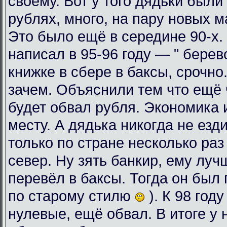
своему. Вот у того дядьки были
рублях, много, на пару новых 
Это было ещё в середине 90-х. 
написал в 95-96 году — " берев
книжке в сбере в баксы, срочно
зачем. Объяснили тем что ещё ч
будет обвал рубля. Экономика 
месту. А дядька никогда не езди
только по стране несколько раз
север. Ну зять банкир, ему луч
перевёл в баксы. Тогда он был 
по старому стилю
). К 98 год
нулевые, ещё обвал. В итоге у 