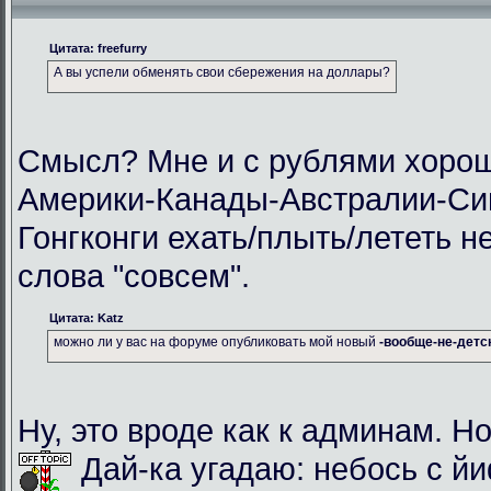
Цитата: freefurry
А вы успели обменять свои сбережения на доллары?
Смысл? Мне и с рублями хорош
Америки-Канады-Австралии-Си
Гонгконги ехать/плыть/лететь н
слова "совсем".
Цитата: Katz
можно ли у вас на форуме опубликовать мой новый
-вообще-не-детс
Ну, это вроде как к админам. Но
Дай-ка угадаю: небось с й