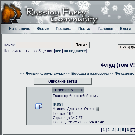
На главную
Форум
Правила
Портал
Галерея
Блоги
Поиск:
Непрочитанные сообщения: [
все
|
по подписке
]
Флуд (том V!
<< Лучший форум фурри
<< Беседы и разговоры
<< Флудилки, 
Описание ветви
11 Дек 2016 17:10
Разговор без особой темы.
[RSS]
Чтение: Для всех. Ответ:
.
Постов: 167.
Страница № 7 / 7.
Последнее 25 Апр 2026 07:46.
-|
1
|
2
|
3
|
4
|
5
|
6
|
[7