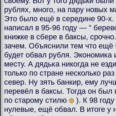
своему. Вот у того дядьки были
рублях, много, на пару новых 
Это было ещё в середине 90-х. 
написал в 95-96 году — " берев
книжке в сбере в баксы, срочно
зачем. Объяснили тем что ещё ч
будет обвал рубля. Экономика 
месту. А дядька никогда не езди
только по стране несколько раз
север. Ну зять банкир, ему луч
перевёл в баксы. Тогда он был 
по старому стилю
). К 98 год
нулевые, ещё обвал. В итоге у 