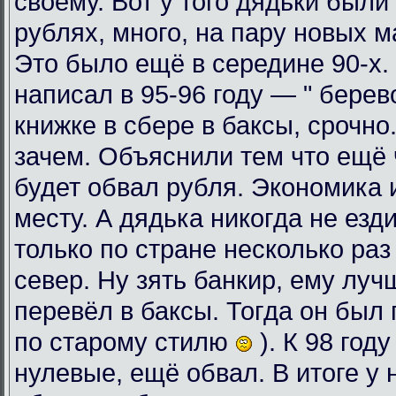
своему. Вот у того дядьки были
рублях, много, на пару новых 
Это было ещё в середине 90-х. 
написал в 95-96 году — " берев
книжке в сбере в баксы, срочно
зачем. Объяснили тем что ещё ч
будет обвал рубля. Экономика 
месту. А дядька никогда не езди
только по стране несколько раз
север. Ну зять банкир, ему луч
перевёл в баксы. Тогда он был 
по старому стилю
). К 98 год
нулевые, ещё обвал. В итоге у 