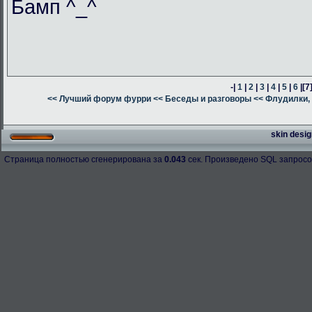
Бамп ^_^
-|
1
|
2
|
3
|
4
|
5
|
6
|
[7
<< Лучший форум фурри
<< Беседы и разговоры
<< Флудилки, 
skin desig
Страница полностью сгенерирована за
0.043
сек. Произведено SQL запросо