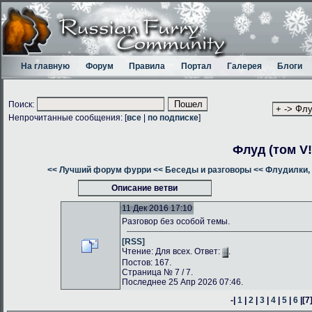
На главную
Форум
Правила
Портал
Галерея
Блоги
Поиск:
Непрочитанные сообщения: [
все
|
по подписке
]
Флуд (том V!
<< Лучший форум фурри
<< Беседы и разговоры
<< Флудилки, 
Описание ветви
11 Дек 2016 17:10
Разговор без особой темы.
[RSS]
Чтение: Для всех. Ответ:
.
Постов: 167.
Страница № 7 / 7.
Последнее 25 Апр 2026 07:46.
-|
1
|
2
|
3
|
4
|
5
|
6
|
[7