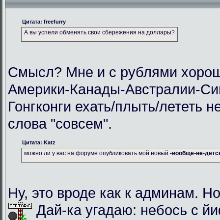
Цитата: freefurry
А вы успели обменять свои сбережения на доллары?
Смысл? Мне и с рублями хорош
Америки-Канады-Австралии-Си
Гонгконги ехать/плыть/лететь н
слова "совсем".
Цитата: Katz
можно ли у вас на форуме опубликовать мой новый
-вообще-не-детс
Ну, это вроде как к админам. Но
Дай-ка угадаю: небось с й