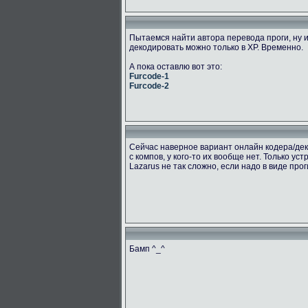
Пытаемся найти автора перевода проги, ну и
декодировать можно только в ХР. Временно.
А пока оставлю вот это:
Furcode-1
Furcode-2
Сейчас наверное вариант онлайн кодера/дек
с компов, у кого-то их вообще нет. Только ус
Lazarus не так сложно, если надо в виде про
Бамп ^_^