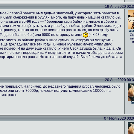
19 Апр 2020 02:33
а моей первой работе был дядька знакомый, у которого зять работал в
ьки были сбережения в рублях, много, на пару новых машин хватило бы.
о написал в 95-96 году — " береводи свои бабки на книжке в сбере в
нили тем что ещё чуть чуть и у нас будет обвал рубля. Экономика идёт
а границу, только по стране несколько раз катался, на север. Ну зять
AM
 Тогда он был по 6р.( или 6000 по старому стилю
). К 98 году
Ск
ле
него чисто на обвале рубля вышла сумма на которую он мог купить
п
 ещё докладывал все эти годы. В конце нулевых мужик купил двух
е помню. И на дачу ещё хватило. У него Своя двушка была, и дача. Он
ам и не стоит переводить. А покупать что-то начал чтобы деньги совсем
вартиры начала расти. Но это частный случай. Был 2 ляма до обвала, а
20 Апр 2020 00:33
не понимают. Например, до недавнего падения курса у человека было
осле они стоят 70000р, человек получил компенсацию 10000р на
о матраса.
fr
07 Июл 2020 03:02