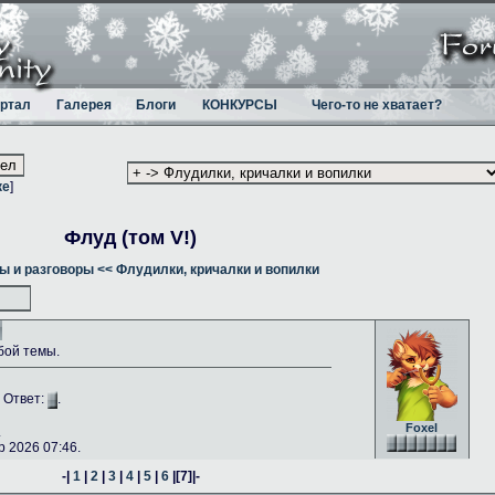
ртал
Галерея
Блоги
КОНКУРСЫ
Чего-то не хватает?
ке
]
Флуд (том V!)
ы и разговоры
<< Флудилки, кричалки и вопилки
бой темы.
. Ответ:
.
Foxel
.
 2026 07:46.
-|
1
|
2
|
3
|
4
|
5
|
6
|
[7]
|-