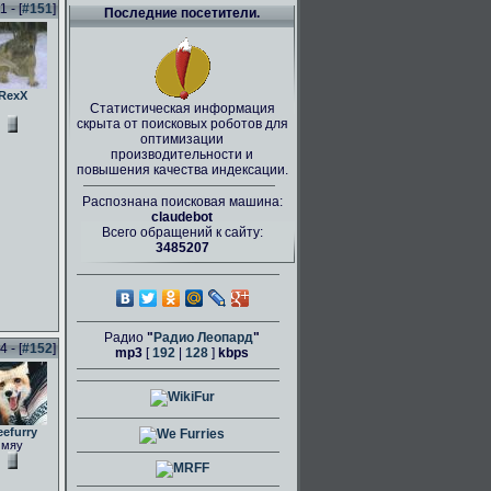
 - [
#151
]
Последние посетители.
RexX
Статистическая информация
скрыта от поисковых роботов для
оптимизации
производительности и
повышения качества индексации.
Распознана поисковая машина:
claudebot
Всего обращений к сайту:
3485207
Радио
"
Радио Леопард
"
 - [
#152
]
mp3
[
192
|
128
]
kbps
eefurry
мяу