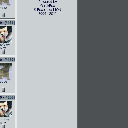
Powered by
QuickFox
RexX
© Foxel aka LION
2006 - 2011
 - [
#156
]
eefurry
мяу
 - [
#157
]
RexX
 - [
#158
]
eefurry
мяу