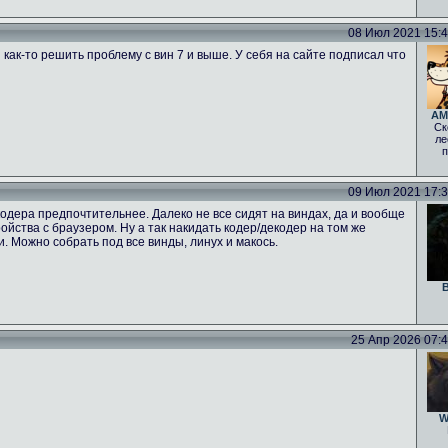
08 Июл 2021 15:47
 как-то решить проблему с вин 7 и выше. У себя на сайте подписал что
AM
Ск
ле
п
09 Июл 2021 17:39
одера предпочтительнее. Далеко не все сидят на виндах, да и вообще
тройства с браузером. Ну а так накидать кодер/декодер на том же
ги. Можно собрать под все винды, линух и макось.
B
25 Апр 2026 07:46
W