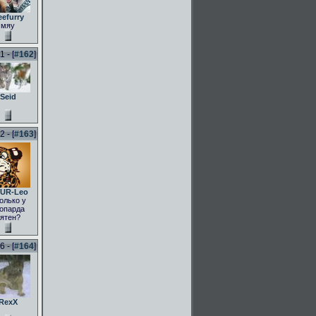
eefurry
мяу
 - [
#162
]
Seid
 - [
#163
]
UR-Leo
олько у
опарда
ятен?
 - [
#164
]
RexX