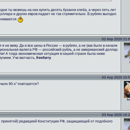
одня ты можешь на них купить десять буханок хлеба, а через пять лет
 доллара и других евров падает не так стремительно. В рублях выгодно
цениваются
02 Апр 2020 21:06
я не вижу. Да и все цены в России — в рублях, а не (как было в начале
национальная валюта РФ — российский рубль, а не американский доллар.
и! А тогда экономическая ситуация в нашей стране была ниже
учием. Учи матчасть,
freefurry
.
03 Апр 2020 10:53
чало 90-х" повторится?
fr
03 Апр 2020 16:26
не принятой) редакцией Конституции РФ, защищающей от подобного