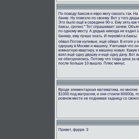
По поводу баксов и евро могу сказать так. Н
банке. Ну повезло по своему. Вот у того дяд
Это было ещё в середине 90-х. Ему зять как-т
баксы, срочно." Тот спрашивает зачем. Объяс
по одному месту. А дядька никогда не ездил з
банкир, ему лучше знать. И перевёл в баксы.
обвал.Потом нулевые, ещё обвал. В итоге у 
однушку в Москве и машину. Учитывая что он
комнатную квартиру, и машину новую. Какую н
взял ещё одну двушку и ещё одну дачу. Вот в
не обесценились. Потому что тогда цена за к
после больше 10 вышло. Плюс минус.
Вроде элементарная математика, но многие 
$1000 под матрасом, и они стоили 60000р, п
ровном месте не поднимая задницу со своег
Привет, фурри :3