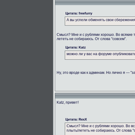
Цитата: freefurry
А вы успели обменять свои сбережени
Смысл? Мне и с рублями хорошо. Во всякие 
лететь не собираюсь. От слова "совсем".
Цитата: Katz
можно ли у вас на форуме опубликова
Ну, это вроде как к админам. Но лично я — "з
Katz, привет!
Цитата: RexX
Смысл? Мне и с рублями хорошо. Во вс
плыть/лететь не собираюсь. От слова "