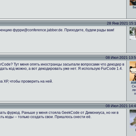
fr
28 Янв 2021 15:11
енцию фурри@conference.jabber.de. Приходите, будем рады вам!
08 Июл 2021 13:52
FurCode? Тут меня опять иностранцы засыпали вопросами что декодер в
ать код можно, а вот декодировать уже нет. Я использую FurCode 1.4.
а ХР, чтобы проверить на ней.
AM
Ск
ле
п
08 Июл 2021 14:46
ать фуркод. Раньше у меня стояла GeekCode от Димониуса, но ни в
 коды -- только создать свои. Пришлось снести её.