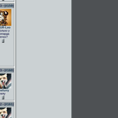
 - [
#159
]
UR-Leo
олько у
опарда
ятен?
 - [
#160
]
eefurry
мяу
 - [
#161
]