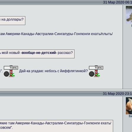
31 Мар 2020 06:11
я на доллары?
там Америки-Канады-Австралии-Сингапуры-Гонгконги ехать/плыть/
ть мой новый
-вообще-не-детский-
рассказ?
а".
Дай-ка угадаю: небось с йиффлятинкой?
31 Мар 2020 23:14
fr
якие там Америки-Канады-Австралии-Сингапуры-Гонгконги ехать/
совсем".