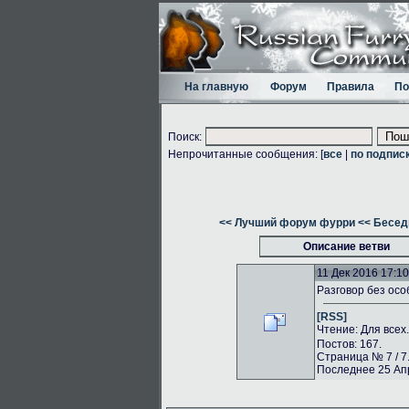
На главную
Форум
Правила
По
Поиск:
Непрочитанные сообщения: [
все
|
по подпис
<< Лучший форум фурри
<< Бесед
Описание ветви
11 Дек 2016 17:10
Разговор без осо
[RSS]
Чтение: Для всех
Постов: 167.
Страница № 7 / 7
Последнее 25 Апр