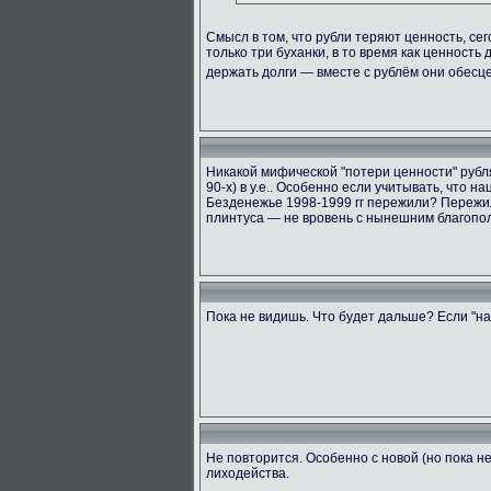
Смысл в том, что рубли теряют ценность, сег
только три буханки, в то время как ценность
держать долги — вместе с рублём они обес
Никакой мифической "потери ценности" рубля 
90-х) в у.е.. Особенно если учитывать, что 
Безденежье 1998-1999 гг пережили? Пережил
плинтуса — не вровень с нынешним благопол
Пока не видишь. Что будет дальше? Если "на
Не повторится. Особенно с новой (но пока 
лиходейства.