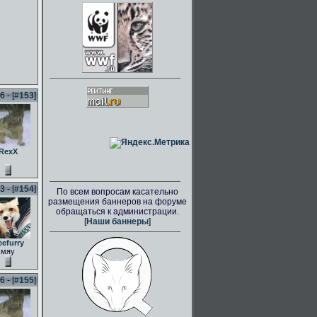
 - [
#153
]
RexX
 - [
#154
]
По всем вопросам касательно
размещения баннеров на форуме
обращаться к администрации.
[
Наши баннеры
]
eefurry
мяу
 - [
#155
]