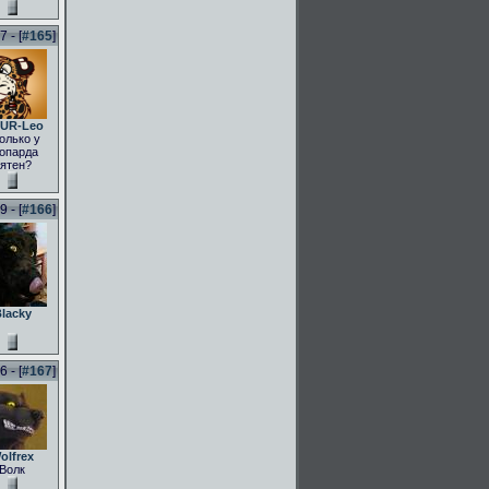
 - [
#165
]
UR-Leo
олько у
опарда
ятен?
 - [
#166
]
lacky
 - [
#167
]
olfrex
Волк