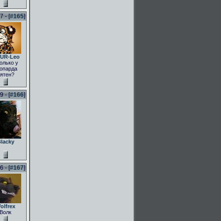
 - [
#165
]
UR-Leo
олько у
опарда
ятен?
 - [
#166
]
lacky
 - [
#167
]
olfrex
Волк