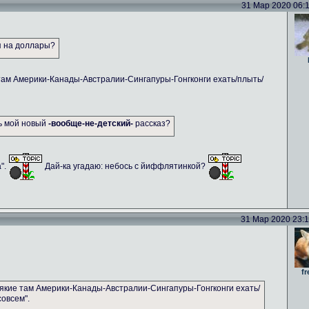
31 Мар 2020 06:11
я на доллары?
там Америки-Канады-Австралии-Сингапуры-Гонгконги ехать/плыть/
ть мой новый
-вообще-не-детский-
рассказ?
а".
Дай-ка угадаю: небось с йиффлятинкой?
31 Мар 2020 23:14
fr
якие там Америки-Канады-Австралии-Сингапуры-Гонгконги ехать/
совсем".