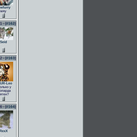
eefurry
мяу
 - [
#162
]
Seid
 - [
#163
]
UR-Leo
олько у
опарда
ятен?
 - [
#164
]
RexX