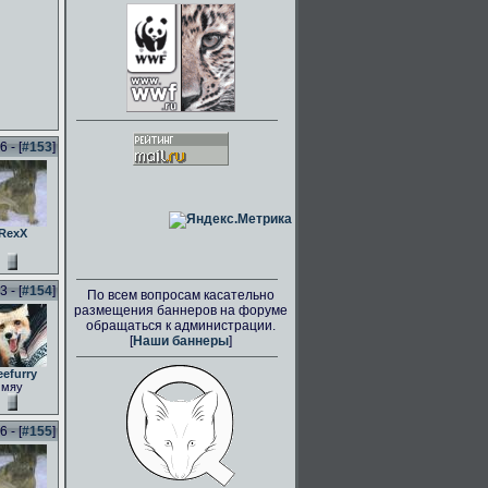
 - [
#153
]
RexX
 - [
#154
]
По всем вопросам касательно
размещения баннеров на форуме
обращаться к администрации.
[
Наши баннеры
]
eefurry
мяу
 - [
#155
]