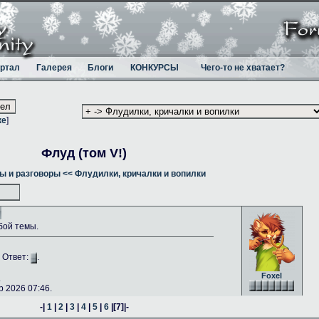
ртал
Галерея
Блоги
КОНКУРСЫ
Чего-то не хватает?
ке
]
Флуд (том V!)
ы и разговоры
<< Флудилки, кричалки и вопилки
бой темы.
. Ответ:
.
Foxel
.
 2026 07:46.
-|
1
|
2
|
3
|
4
|
5
|
6
|
[7]
|-