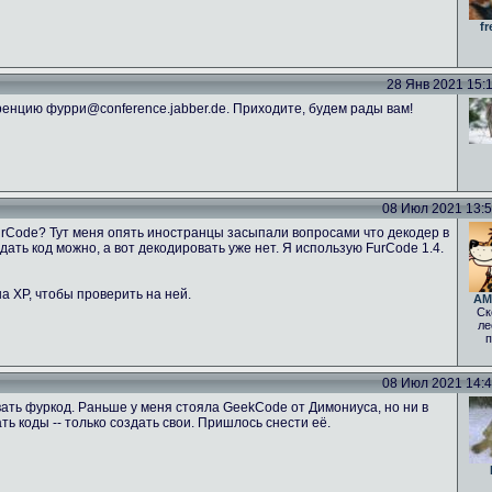
fr
28 Янв 2021 15:11
енцию фурри@conference.jabber.de. Приходите, будем рады вам!
08 Июл 2021 13:52
FurCode? Тут меня опять иностранцы засыпали вопросами что декодер в
ать код можно, а вот декодировать уже нет. Я использую FurCode 1.4.
а ХР, чтобы проверить на ней.
AM
Ск
ле
п
08 Июл 2021 14:46
ать фуркод. Раньше у меня стояла GeekCode от Димониуса, но ни в
 коды -- только создать свои. Пришлось снести её.