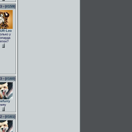
 - [
#159
]
UR-Leo
олько у
опарда
ятен?
 - [
#160
]
eefurry
мяу
 - [
#161
]