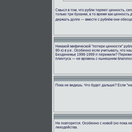
Смысл в том, что рубли теряют ценность, сег
только три буханки, в то время как ценность
держать долги — вместе с рублём они обес
Никакой мифической "потери ценности" рубля 
90-х) в у.е.. Особенно если учитывать, что 
Безденежье 1998-1999 гг пережили? Пережил
плинтуса — не вровень с нынешним благопол
Пока не видишь. Что будет дальше? Если "на
Не повторится. Особенно с новой (но пока 
лиходейства.