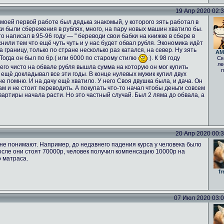
19 Апр 2020 02:33
а моей первой работе был дядька знакомый, у которого зять работал в
ьки были сбережения в рублях, много, на пару новых машин хватило бы.
о написал в 95-96 году — " береводи свои бабки на книжке в сбере в
нили тем что ещё чуть чуть и у нас будет обвал рубля. Экономика идёт
а границу, только по стране несколько раз катался, на север. Ну зять
AM
 Тогда он был по 6р.( или 6000 по старому стилю
). К 98 году
Ск
ле
него чисто на обвале рубля вышла сумма на которую он мог купить
п
 ещё докладывал все эти годы. В конце нулевых мужик купил двух
е помню. И на дачу ещё хватило. У него Своя двушка была, и дача. Он
ам и не стоит переводить. А покупать что-то начал чтобы деньги совсем
вартиры начала расти. Но это частный случай. Был 2 ляма до обвала, а
20 Апр 2020 00:33
не понимают. Например, до недавнего падения курса у человека было
осле они стоят 70000р, человек получил компенсацию 10000р на
о матраса.
fr
07 Июл 2020 03:02