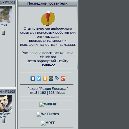
 - [
#151
]
Последние посетители.
RexX
Статистическая информация
скрыта от поисковых роботов для
оптимизации
производительности и
повышения качества индексации.
Распознана поисковая машина:
claudebot
Всего обращений к сайту:
3500622
Радио
"
Радио Леопард
"
 - [
#152
]
mp3
[
192
|
128
]
kbps
eefurry
мяу