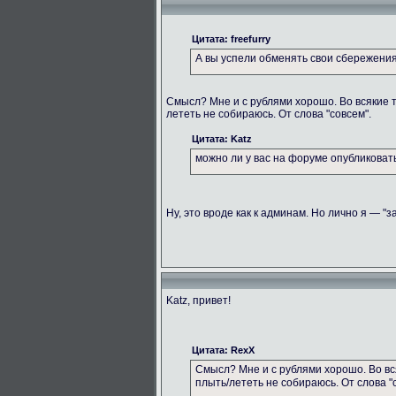
Цитата: freefurry
А вы успели обменять свои сбережени
Смысл? Мне и с рублями хорошо. Во всякие 
лететь не собираюсь. От слова "совсем".
Цитата: Katz
можно ли у вас на форуме опубликова
Ну, это вроде как к админам. Но лично я — "з
Katz, привет!
Цитата: RexX
Смысл? Мне и с рублями хорошо. Во вс
плыть/лететь не собираюсь. От слова "