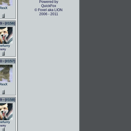
Powered by
QuickFox
RexX
© Foxel aka LION
2006 - 2011
 - [
#156
]
eefurry
мяу
 - [
#157
]
RexX
 - [
#158
]
eefurry
мяу