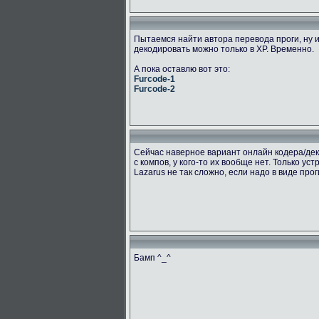
Пытаемся найти автора перевода проги, ну и
декодировать можно только в ХР. Временно.
А пока оставлю вот это:
Furcode-1
Furcode-2
Сейчас наверное вариант онлайн кодера/дек
с компов, у кого-то их вообще нет. Только ус
Lazarus не так сложно, если надо в виде про
Бамп ^_^