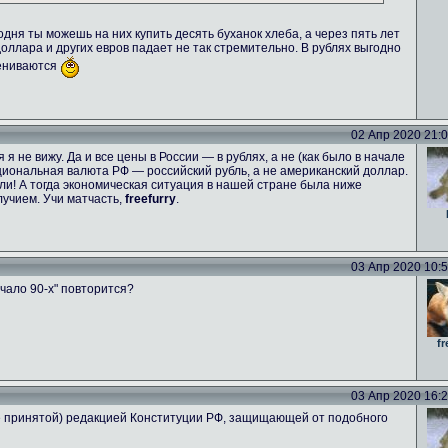
одня ты можешь на них купить десять буханок хлеба, а через пять лет
 доллара и других евров падает не так стремительно. В рублях выгодно
цениваются
02 Апр 2020 21:06
я не вижу. Да и все цены в России — в рублях, а не (как было в начале
национальная валюта РФ — российский рубль, а не американский доллар.
и! А тогда экономическая ситуация в нашей стране была ниже
учием. Учи матчасть,
freefurry
.
03 Апр 2020 10:53
чало 90-х" повторится?
fr
03 Апр 2020 16:26
не принятой) редакцией Конституции РФ, защищающей от подобного