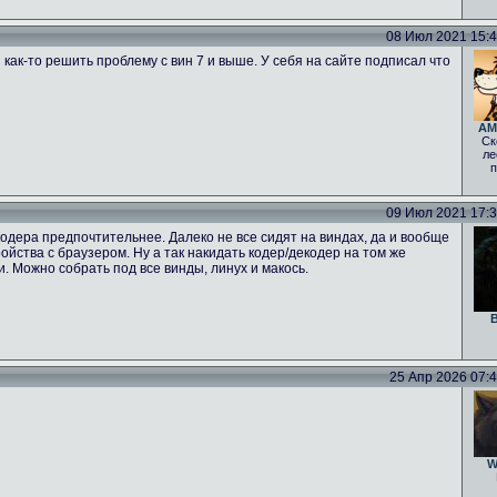
08 Июл 2021 15:47
 как-то решить проблему с вин 7 и выше. У себя на сайте подписал что
AM
Ск
ле
п
09 Июл 2021 17:39
одера предпочтительнее. Далеко не все сидят на виндах, да и вообще
тройства с браузером. Ну а так накидать кодер/декодер на том же
ги. Можно собрать под все винды, линух и макось.
B
25 Апр 2026 07:46
W