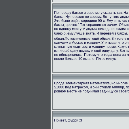
По поводу баксов и евро могу сказать так. Н
банке. Ну повезло по своему. Вот у того дяд
Это было ещё в середине 90-х. Ему зять как-т
баксы, срочно." Тот спрашивает зачем. Объяс
по одному месту. А дядька никогда не ездил з
банкир, ему лучше знать. И перевёл в баксы.
обвал.Потом нулевые, ещё обвал. В итоге у 
однушку в Москве и машину. Учитывая что он
комнатную квартиру, и машину новую. Какую н
взял ещё одну двушку и ещё одну дачу. Вот в
не обесценились. Потому что тогда цена за к
после больше 10 вышло. Плюс минус.
Вроде элементарная математика, но многие 
$1000 под матрасом, и они стоили 60000р, п
ровном месте не поднимая задницу со своег
Привет, фурри :3