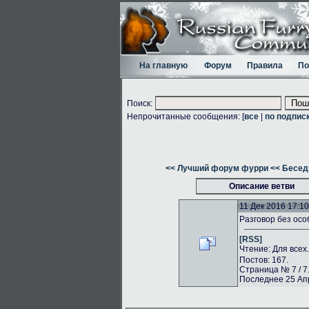
На главную
Форум
Правила
По
Поиск:
Непрочитанные сообщения: [
все
|
по подпис
<< Лучший форум фурри
<< Бесед
Описание ветви
11 Дек 2016 17:10
Разговор без осо
[RSS]
Чтение: Для всех
Постов: 167.
Страница № 7 / 7
Последнее 25 Апр