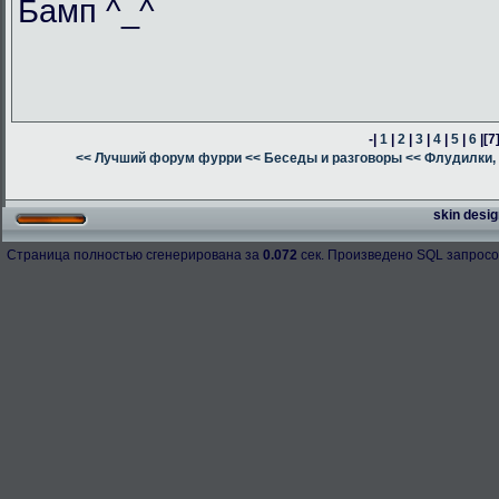
Бамп ^_^
-|
1
|
2
|
3
|
4
|
5
|
6
|
[7
<< Лучший форум фурри
<< Беседы и разговоры
<< Флудилки, 
skin desig
Страница полностью сгенерирована за
0.072
сек. Произведено SQL запросо