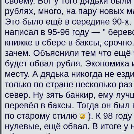
своему. Вот у того дядьки были
рублях, много, на пару новых 
Это было ещё в середине 90-х. 
написал в 95-96 году — " берев
книжке в сбере в баксы, срочно
зачем. Объяснили тем что ещё ч
будет обвал рубля. Экономика 
месту. А дядька никогда не езди
только по стране несколько раз
север. Ну зять банкир, ему луч
перевёл в баксы. Тогда он был 
по старому стилю
). К 98 год
нулевые, ещё обвал. В итоге у 