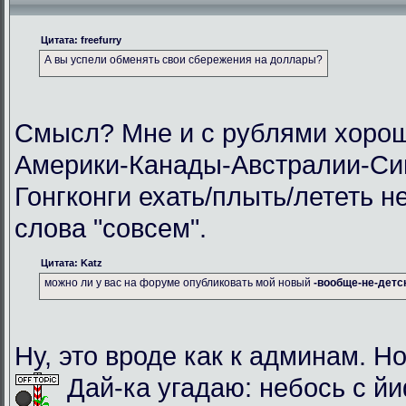
Цитата: freefurry
А вы успели обменять свои сбережения на доллары?
Смысл? Мне и с рублями хорош
Америки-Канады-Австралии-Си
Гонгконги ехать/плыть/лететь н
слова "совсем".
Цитата: Katz
можно ли у вас на форуме опубликовать мой новый
-вообще-не-детс
Ну, это вроде как к админам. Но
Дай-ка угадаю: небось с й