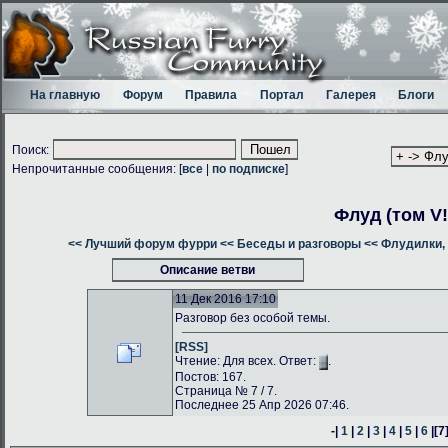
На главную
Форум
Правила
Портал
Галерея
Блоги
Поиск:
Непрочитанные сообщения: [
все
|
по подписке
]
Флуд (том V!
<< Лучший форум фурри
<< Беседы и разговоры
<< Флудилки, 
Описание ветви
11 Дек 2016 17:10
Разговор без особой темы.
[RSS]
Чтение: Для всех. Ответ:
.
Постов: 167.
Страница № 7 / 7.
Последнее 25 Апр 2026 07:46.
-|
1
|
2
|
3
|
4
|
5
|
6
|
[7