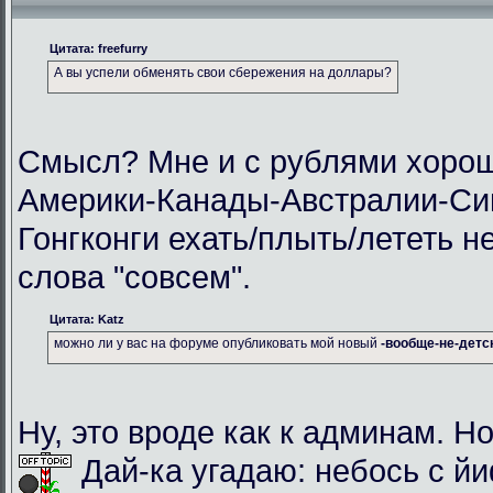
Цитата: freefurry
А вы успели обменять свои сбережения на доллары?
Смысл? Мне и с рублями хорош
Америки-Канады-Австралии-Си
Гонгконги ехать/плыть/лететь н
слова "совсем".
Цитата: Katz
можно ли у вас на форуме опубликовать мой новый
-вообще-не-детс
Ну, это вроде как к админам. Но
Дай-ка угадаю: небось с й