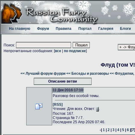
На главную
Форум
Правила
Портал
Галерея
Блоги
Поиск:
Непрочитанные сообщения: [
все
|
по подписке
]
Флуд (том V!
<< Лучший форум фурри
<< Беседы и разговоры
<< Флудилки, 
Описание ветви
11 Дек 2016 17:10
Разговор без особой темы.
[RSS]
Чтение: Для всех. Ответ:
.
Постов: 167.
Страница № 7 / 7.
Последнее 25 Апр 2026 07:46.
-|
1
|
2
|
3
|
4
|
5
|
6
|
[7