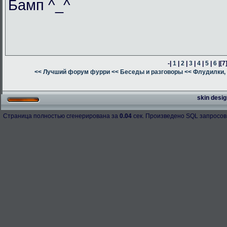
Бамп ^_^
-|
1
|
2
|
3
|
4
|
5
|
6
|
[7
<< Лучший форум фурри
<< Беседы и разговоры
<< Флудилки, 
skin desig
Страница полностью сгенерирована за
0.04
сек. Произведено SQL запросов