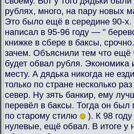
своему. Вот у того дядьки были
рублях, много, на пару новых 
Это было ещё в середине 90-х. 
написал в 95-96 году — " берев
книжке в сбере в баксы, срочно
зачем. Объяснили тем что ещё ч
будет обвал рубля. Экономика 
месту. А дядька никогда не езди
только по стране несколько раз
север. Ну зять банкир, ему луч
перевёл в баксы. Тогда он был 
по старому стилю
). К 98 год
нулевые, ещё обвал. В итоге у 