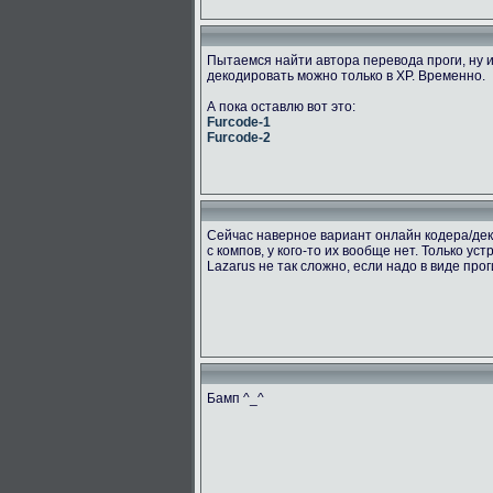
Пытаемся найти автора перевода проги, ну и
декодировать можно только в ХР. Временно.
А пока оставлю вот это:
Furcode-1
Furcode-2
Сейчас наверное вариант онлайн кодера/дек
с компов, у кого-то их вообще нет. Только ус
Lazarus не так сложно, если надо в виде про
Бамп ^_^