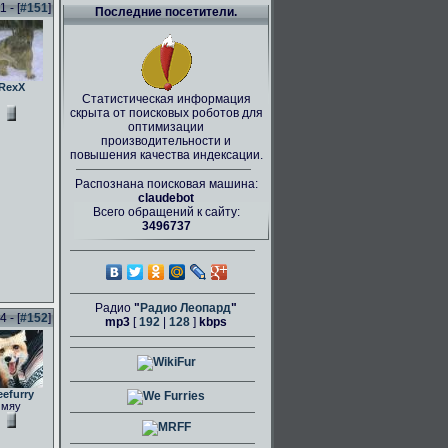
 - [
#151
]
Последние посетители.
RexX
Статистическая информация
скрыта от поисковых роботов для
оптимизации
производительности и
повышения качества индексации.
Распознана поисковая машина:
claudebot
Всего обращений к сайту:
3496737
Радио
"
Радио Леопард
"
 - [
#152
]
mp3
[
192
|
128
]
kbps
eefurry
мяу