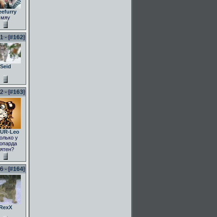
eefurry
мяу
 - [
#162
]
Seid
 - [
#163
]
UR-Leo
олько у
опарда
ятен?
 - [
#164
]
RexX