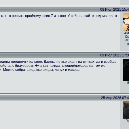
08 Июл 2021 15:47
 как-то решить проблему с вин 7 и выше. У себя на сайте подписал что
AM
Ск
ле
п
09 Июл 2021 17:39
одера предпочтительнее. Далеко не все сидят на виндах, да и вообще
тройства с браузером. Ну а так накидать кодер/декодер на том же
ги. Можно собрать под все винды, линух и макось.
B
25 Апр 2026 07:46
W