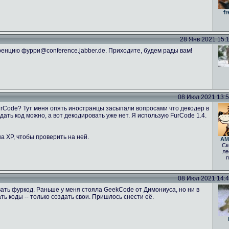
fr
28 Янв 2021 15:11
енцию фурри@conference.jabber.de. Приходите, будем рады вам!
08 Июл 2021 13:52
FurCode? Тут меня опять иностранцы засыпали вопросами что декодер в
ать код можно, а вот декодировать уже нет. Я использую FurCode 1.4.
а ХР, чтобы проверить на ней.
AM
Ск
ле
п
08 Июл 2021 14:46
ать фуркод. Раньше у меня стояла GeekCode от Димониуса, но ни в
 коды -- только создать свои. Пришлось снести её.