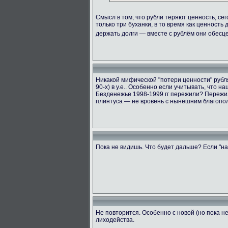
Смысл в том, что рубли теряют ценность, сег
только три буханки, в то время как ценность
держать долги — вместе с рублём они обес
Никакой мифической "потери ценности" рубля 
90-х) в у.е.. Особенно если учитывать, что 
Безденежье 1998-1999 гг пережили? Пережил
плинтуса — не вровень с нынешним благопол
Пока не видишь. Что будет дальше? Если "на
Не повторится. Особенно с новой (но пока 
лиходейства.