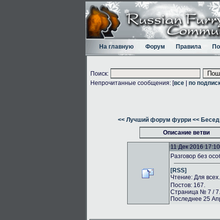
На главную
Форум
Правила
По
Поиск:
Непрочитанные сообщения: [
все
|
по подпис
<< Лучший форум фурри
<< Бесед
Описание ветви
11 Дек 2016 17:10
Разговор без осо
[RSS]
Чтение: Для всех
Постов: 167.
Страница № 7 / 7
Последнее 25 Апр