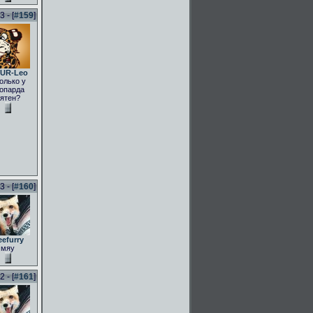
 - [
#159
]
UR-Leo
олько у
опарда
ятен?
 - [
#160
]
eefurry
мяу
 - [
#161
]