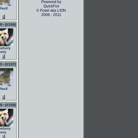
Powered by
QuickFox
RexX
© Foxel aka LION
2006 - 2011
 - [
#156
]
eefurry
мяу
 - [
#157
]
RexX
 - [
#158
]
eefurry
мяу