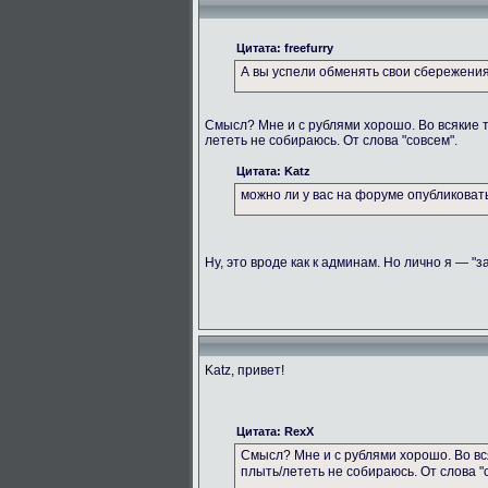
Цитата: freefurry
А вы успели обменять свои сбережени
Смысл? Мне и с рублями хорошо. Во всякие 
лететь не собираюсь. От слова "совсем".
Цитата: Katz
можно ли у вас на форуме опубликова
Ну, это вроде как к админам. Но лично я — "з
Katz, привет!
Цитата: RexX
Смысл? Мне и с рублями хорошо. Во вс
плыть/лететь не собираюсь. От слова "