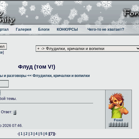
ртал
Галерея
Блоги
КОНКУРСЫ
Чего-то не хватает?
ке
]
Флуд (том V!)
ы и разговоры
<< Флудилки, кричалки и вопилки
бой темы.
. Ответ:
.
Foxel
.
 2026 07:46.
-|
1
|
2
|
3
|
4
|
5
|
6
|
[7]
|-