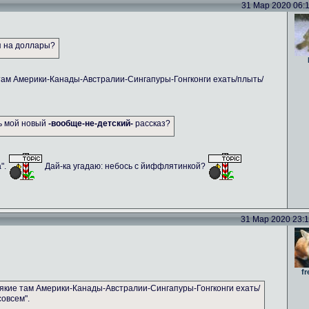
31 Мар 2020 06:11
я на доллары?
там Америки-Канады-Австралии-Сингапуры-Гонгконги ехать/плыть/
ть мой новый
-вообще-не-детский-
рассказ?
а".
Дай-ка угадаю: небось с йиффлятинкой?
31 Мар 2020 23:14
fr
якие там Америки-Канады-Австралии-Сингапуры-Гонгконги ехать/
совсем".