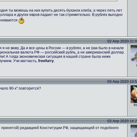
одня ты можешь на них купить десять буханок хлеба, а через пять лет
 доллара и других евров падает не так стремительно. В рублях выгодно
цениваются
02 Апр 2020 21:06
я не вижу. Да и все цены в России — в рублях, а не (как было в начале
национальная валюта РФ — российский рубль, а не американский доллар.
и! А тогда экономическая ситуация в нашей стране была ниже
учием. Учи матчасть,
freefurry
.
03 Апр 2020 10:53
чало 90-х" повторится?
fr
03 Апр 2020 16:26
не принятой) редакцией Конституции РФ, защищающей от подобного