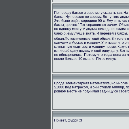
По поводу баксов и евро могу сказать так. Н
банке. Ну повезло по своему. Вот у того дяд
Это было ещё в середине 90-х. Ему зять как-т
баксы, срочно." Тот спрашивает зачем. Объяс
по одному месту. А дядька никогда не ездил з
банкир, ему лучше знать. И перевёл в баксы.
обвал.Потом нулевые, ещё обвал. В итоге у 
однушку в Москве и машину. Учитывая что он
комнатную квартиру, и машину новую. Какую н
взял ещё одну двушку и ещё одну дачу. Вот в
не обесценились. Потому что тогда цена за к
после больше 10 вышло. Плюс минус.
Вроде элементарная математика, но многие 
$1000 под матрасом, и они стоили 60000р, п
ровном месте не поднимая задницу со своег
Привет, фурри :3