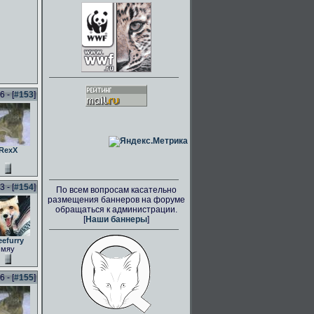
 - [
#153
]
RexX
 - [
#154
]
По всем вопросам касательно
размещения баннеров на форуме
обращаться к администрации.
[
Наши баннеры
]
eefurry
мяу
 - [
#155
]