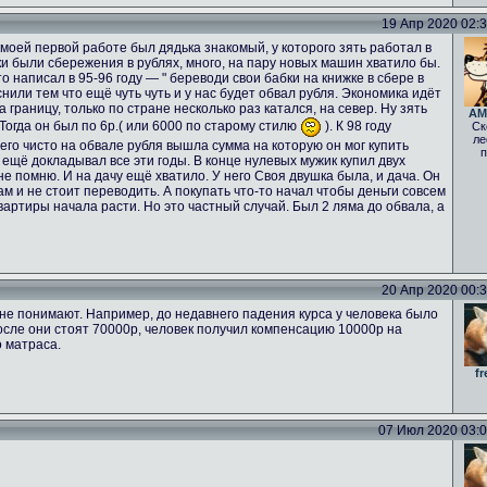
19 Апр 2020 02:33
а моей первой работе был дядька знакомый, у которого зять работал в
ьки были сбережения в рублях, много, на пару новых машин хватило бы.
о написал в 95-96 году — " береводи свои бабки на книжке в сбере в
нили тем что ещё чуть чуть и у нас будет обвал рубля. Экономика идёт
а границу, только по стране несколько раз катался, на север. Ну зять
AM
 Тогда он был по 6р.( или 6000 по старому стилю
). К 98 году
Ск
ле
него чисто на обвале рубля вышла сумма на которую он мог купить
п
 ещё докладывал все эти годы. В конце нулевых мужик купил двух
е помню. И на дачу ещё хватило. У него Своя двушка была, и дача. Он
ам и не стоит переводить. А покупать что-то начал чтобы деньги совсем
вартиры начала расти. Но это частный случай. Был 2 ляма до обвала, а
20 Апр 2020 00:33
не понимают. Например, до недавнего падения курса у человека было
осле они стоят 70000р, человек получил компенсацию 10000р на
о матраса.
fr
07 Июл 2020 03:02