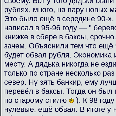
своему. Вот у того дядьки были
рублях, много, на пару новых 
Это было ещё в середине 90-х. 
написал в 95-96 году — " берев
книжке в сбере в баксы, срочно
зачем. Объяснили тем что ещё ч
будет обвал рубля. Экономика 
месту. А дядька никогда не езди
только по стране несколько раз
север. Ну зять банкир, ему луч
перевёл в баксы. Тогда он был 
по старому стилю
). К 98 год
нулевые, ещё обвал. В итоге у 