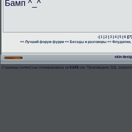
Бамп ^_^
-|
1
|
2
|
3
|
4
|
5
|
6
|
[7
<< Лучший форум фурри
<< Беседы и разговоры
<< Флудилки, 
skin desig
Страница полностью сгенерирована за
0.045
сек. Произведено SQL запросо