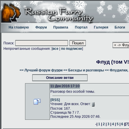
На главную
Форум
Правила
Портал
Галерея
Блоги
Поиск:
Непрочитанные сообщения: [
все
|
по подписке
]
Флуд (том V!
<< Лучший форум фурри
<< Беседы и разговоры
<< Флудилки, 
Описание ветви
11 Дек 2016 17:10
Разговор без особой темы.
[RSS]
Чтение: Для всех. Ответ:
.
Постов: 167.
Страница № 7 / 7.
Последнее 25 Апр 2026 07:46.
-|
1
|
2
|
3
|
4
|
5
|
6
|
[7