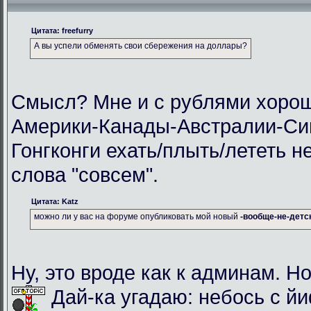
Цитата: freefurry
А вы успели обменять свои сбережения на доллары?
Смысл? Мне и с рублями хорош
Америки-Канады-Австралии-Си
Гонгконги ехать/плыть/лететь н
слова "совсем".
Цитата: Katz
можно ли у вас на форуме опубликовать мой новый
-вообще-не-детс
Ну, это вроде как к админам. Но
Дай-ка угадаю: небось с й