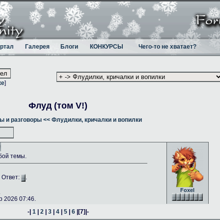
ртал
Галерея
Блоги
КОНКУРСЫ
Чего-то не хватает?
ке
]
Флуд (том V!)
ы и разговоры
<< Флудилки, кричалки и вопилки
бой темы.
. Ответ:
.
Foxel
.
 2026 07:46.
-|
1
|
2
|
3
|
4
|
5
|
6
|
[7]
|-