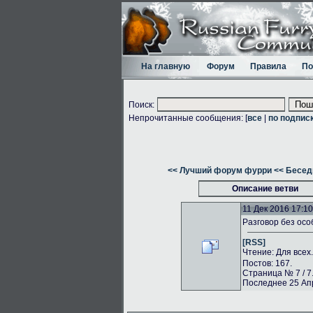
На главную
Форум
Правила
По
Поиск:
Непрочитанные сообщения: [
все
|
по подпис
<< Лучший форум фурри
<< Бесед
Описание ветви
11 Дек 2016 17:10
Разговор без осо
[RSS]
Чтение: Для всех
Постов: 167.
Страница № 7 / 7
Последнее 25 Апр