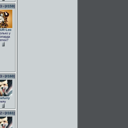
 - [
#159
]
UR-Leo
олько у
опарда
ятен?
 - [
#160
]
eefurry
мяу
 - [
#161
]