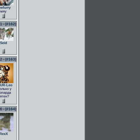
eefurry
мяу
 - [
#162
]
Seid
 - [
#163
]
UR-Leo
олько у
опарда
ятен?
 - [
#164
]
RexX