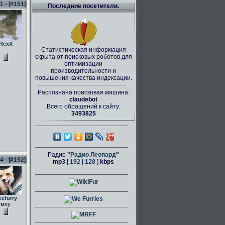
 - [
#151
]
Последние посетители.
RexX
Статистическая информация
скрыта от поисковых роботов для
оптимизации
производительности и
повышения качества индексации.
Распознана поисковая машина:
claudebot
Всего обращений к сайту:
3493825
Радио
"
Радио Леопард
"
 - [
#152
]
mp3
[
192
|
128
]
kbps
eefurry
мяу