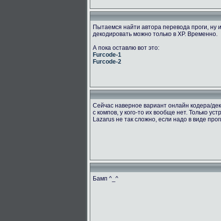
Пытаемся найти автора перевода проги, ну и
декодировать можно только в ХР. Временно.
А пока оставлю вот это:
Furcode-1
Furcode-2
Сейчас наверное вариант онлайн кодера/дек
с компов, у кого-то их вообще нет. Только ус
Lazarus не так сложно, если надо в виде про
Бамп ^_^