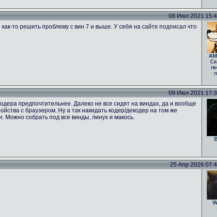
08 Июл 2021 15:47
 как-то решить проблему с вин 7 и выше. У себя на сайте подписал что
AM
Ск
ле
п
09 Июл 2021 17:39
одера предпочтительнее. Далеко не все сидят на виндах, да и вообще
тройства с браузером. Ну а так накидать кодер/декодер на том же
ги. Можно собрать под все винды, линух и макось.
B
25 Апр 2026 07:46
W