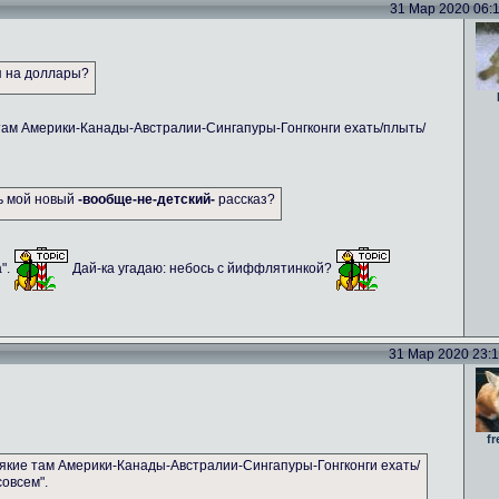
31 Мар 2020 06:11
я на доллары?
там Америки-Канады-Австралии-Сингапуры-Гонгконги ехать/плыть/
ть мой новый
-вообще-не-детский-
рассказ?
а".
Дай-ка угадаю: небось с йиффлятинкой?
31 Мар 2020 23:14
fr
якие там Америки-Канады-Австралии-Сингапуры-Гонгконги ехать/
совсем".