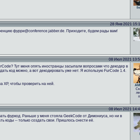
fr
28 Янв 2021 15:11
енцию фурри@conference.jabber.de. Приходите, будем рады вам!
08 Июл 2021 13:52
FurCode? Тут меня опять иностранцы засыпали вопросами что декодер в
ать код можно, а вот декодировать уже нет. Я использую FurCode 1.4.
а ХР, чтобы проверить на ней.
AM
Ск
ле
п
08 Июл 2021 14:46
ать фуркод. Раньше у меня стояла GeekCode от Димониуса, но ни в
 коды -- только создать свои. Пришлось снести её.