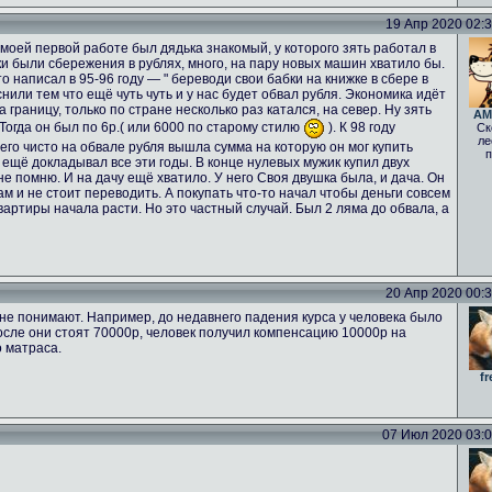
19 Апр 2020 02:33
а моей первой работе был дядька знакомый, у которого зять работал в
ьки были сбережения в рублях, много, на пару новых машин хватило бы.
о написал в 95-96 году — " береводи свои бабки на книжке в сбере в
нили тем что ещё чуть чуть и у нас будет обвал рубля. Экономика идёт
а границу, только по стране несколько раз катался, на север. Ну зять
AM
 Тогда он был по 6р.( или 6000 по старому стилю
). К 98 году
Ск
ле
него чисто на обвале рубля вышла сумма на которую он мог купить
п
 ещё докладывал все эти годы. В конце нулевых мужик купил двух
е помню. И на дачу ещё хватило. У него Своя двушка была, и дача. Он
ам и не стоит переводить. А покупать что-то начал чтобы деньги совсем
вартиры начала расти. Но это частный случай. Был 2 ляма до обвала, а
20 Апр 2020 00:33
не понимают. Например, до недавнего падения курса у человека было
осле они стоят 70000р, человек получил компенсацию 10000р на
о матраса.
fr
07 Июл 2020 03:02