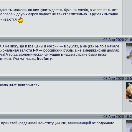
одня ты можешь на них купить десять буханок хлеба, а через пять лет
 доллара и других евров падает не так стремительно. В рублях выгодно
цениваются
02 Апр 2020 21:06
я не вижу. Да и все цены в России — в рублях, а не (как было в начале
национальная валюта РФ — российский рубль, а не американский доллар.
и! А тогда экономическая ситуация в нашей стране была ниже
учием. Учи матчасть,
freefurry
.
03 Апр 2020 10:53
чало 90-х" повторится?
fr
03 Апр 2020 16:26
не принятой) редакцией Конституции РФ, защищающей от подобного