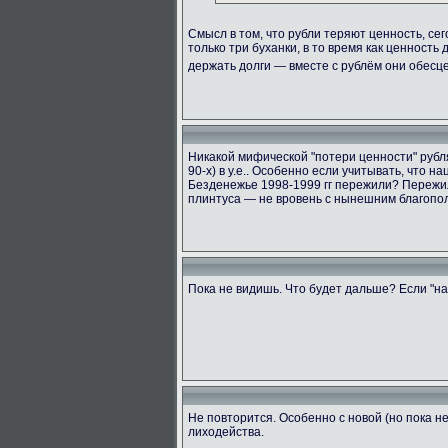
Смысл в том, что рубли теряют ценность, сег
только три буханки, в то время как ценность
держать долги — вместе с рублём они обес
Никакой мифической "потери ценности" рубля 
90-х) в у.е.. Особенно если учитывать, что 
Безденежье 1998-1999 гг пережили? Пережил
плинтуса — не вровень с нынешним благопол
Пока не видишь. Что будет дальше? Если "на
Не повторится. Особенно с новой (но пока 
лиходейства.