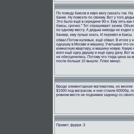
По поводу баксов и евро могу сказать так. Н
банке. Ну повезло по своему. Вот у того дяд
Это было ещё в середине 90-х. Ему зять как-т
баксы, срочно." Тот спрашивает зачем. Объяс
по одному месту. А дядька никогда не ездил з
банкир, ему лучше знать. И перевёл в баксы.
обвал.Потом нулевые, ещё обвал. В итоге у 
однушку в Москве и машину. Учитывая что он
комнатную квартиру, и машину новую. Какую н
взял ещё одну двушку и ещё одну дачу. Вот в
не обесценились. Потому что тогда цена за к
после больше 10 вышло. Плюс минус.
Вроде элементарная математика, но многие 
$1000 под матрасом, и они стоили 60000р, п
ровном месте не поднимая задницу со своег
Привет, фурри :3