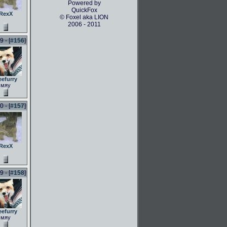
Powered by
QuickFox
RexX
© Foxel aka LION
2006 - 2011
 - [
#156
]
eefurry
мяу
 - [
#157
]
RexX
 - [
#158
]
eefurry
мяу