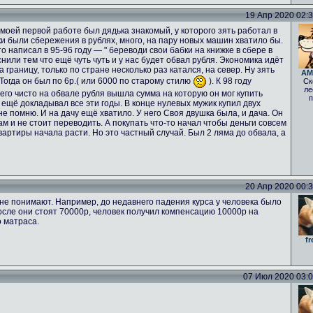
19 Апр 2020 02:33
а моей первой работе был дядька знакомый, у которого зять работал в
ьки были сбережения в рублях, много, на пару новых машин хватило бы.
о написал в 95-96 году — " береводи свои бабки на книжке в сбере в
нили тем что ещё чуть чуть и у нас будет обвал рубля. Экономика идёт
а границу, только по стране несколько раз катался, на север. Ну зять
AM
 Тогда он был по 6р.( или 6000 по старому стилю
). К 98 году
Ск
ле
него чисто на обвале рубля вышла сумма на которую он мог купить
п
 ещё докладывал все эти годы. В конце нулевых мужик купил двух
е помню. И на дачу ещё хватило. У него Своя двушка была, и дача. Он
ам и не стоит переводить. А покупать что-то начал чтобы деньги совсем
вартиры начала расти. Но это частный случай. Был 2 ляма до обвала, а
20 Апр 2020 00:33
не понимают. Например, до недавнего падения курса у человека было
осле они стоят 70000р, человек получил компенсацию 10000р на
о матраса.
fr
07 Июл 2020 03:02