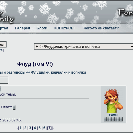
ртал
Галерея
Блоги
КОНКУРСЫ
Чего-то не хватает?
ке
]
Флуд (том V!)
ы и разговоры
<< Флудилки, кричалки и вопилки
бой темы.
. Ответ:
.
Foxel
.
 2026 07:46.
-|
1
|
2
|
3
|
4
|
5
|
6
|
[7]
|-