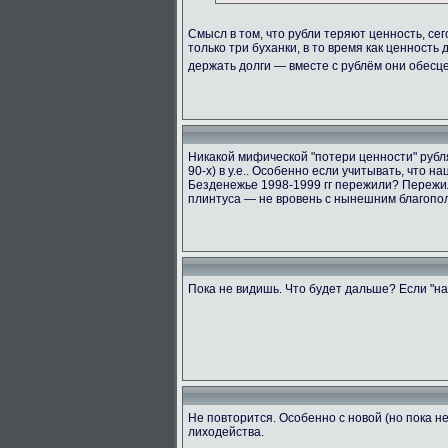
Смысл в том, что рубли теряют ценность, сег
только три буханки, в то время как ценность
держать долги — вместе с рублём они обес
Никакой мифической "потери ценности" рубля 
90-х) в у.е.. Особенно если учитывать, что 
Безденежье 1998-1999 гг пережили? Пережил
плинтуса — не вровень с нынешним благопол
Пока не видишь. Что будет дальше? Если "на
Не повторится. Особенно с новой (но пока 
лиходейства.