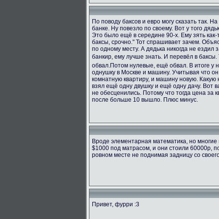
По поводу баксов и евро могу сказать так. Н
банке. Ну повезло по своему. Вот у того дяд
Это было ещё в середине 90-х. Ему зять как-т
баксы, срочно." Тот спрашивает зачем. Объяс
по одному месту. А дядька никогда не ездил з
банкир, ему лучше знать. И перевёл в баксы.
обвал.Потом нулевые, ещё обвал. В итоге у 
однушку в Москве и машину. Учитывая что он
комнатную квартиру, и машину новую. Какую н
взял ещё одну двушку и ещё одну дачу. Вот в
не обесценились. Потому что тогда цена за к
после больше 10 вышло. Плюс минус.
Вроде элементарная математика, но многие 
$1000 под матрасом, и они стоили 60000р, п
ровном месте не поднимая задницу со своег
Привет, фурри :3