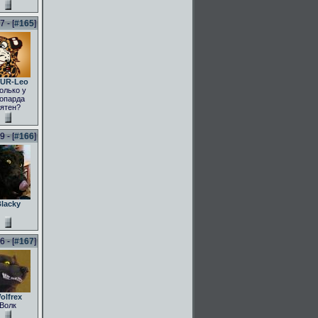
 - [
#165
]
UR-Leo
олько у
опарда
ятен?
 - [
#166
]
lacky
 - [
#167
]
olfrex
Волк