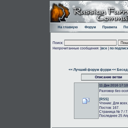
На главную
Форум
Правила
По
Поиск:
Непрочитанные сообщения: [
все
|
по подпис
<< Лучший форум фурри
<< Бесед
Описание ветви
11 Дек 2016 17:10
Разговор без осо
[RSS]
Чтение: Для всех
Постов: 167.
Страница № 7 / 7
Последнее 25 Апр