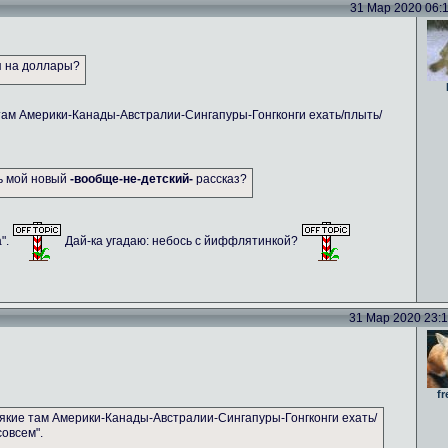
31 Мар 2020 06:11
я на доллары?
там Америки-Канады-Австралии-Сингапуры-Гонгконги ехать/плыть/
ть мой новый
-вообще-не-детский-
рассказ?
а".
Дай-ка угадаю: небось с йиффлятинкой?
31 Мар 2020 23:14
fr
якие там Америки-Канады-Австралии-Сингапуры-Гонгконги ехать/
совсем".