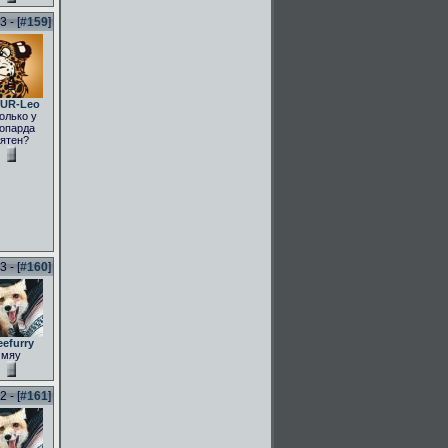
 - [
#159
]
UR-Leo
олько у
опарда
ятен?
 - [
#160
]
eefurry
мяу
 - [
#161
]