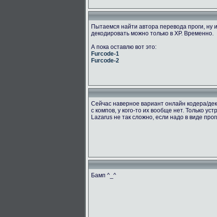
Пытаемся найти автора перевода проги, ну и
декодировать можно только в ХР. Временно.
А пока оставлю вот это:
Furcode-1
Furcode-2
Сейчас наверное вариант онлайн кодера/дек
с компов, у кого-то их вообще нет. Только ус
Lazarus не так сложно, если надо в виде про
Бамп ^_^