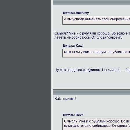
Цитата: freefurry
А вы успели обменять свои сбережени
Смысл? Мне и с рублями хорошо. Во всякие 
лететь не собираюсь. От слова "совсем".
Цитата: Katz
можно ли у вас на форуме опубликова
Ну, это вроде как к админам. Но лично я — "з
Katz, привет!
Цитата: RexX
Смысл? Мне и с рублями хорошо. Во вс
плыть/лететь не собираюсь. От слова "