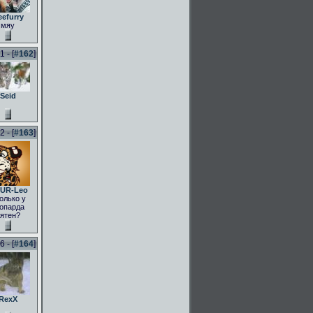
eefurry
мяу
 - [
#162
]
Seid
 - [
#163
]
UR-Leo
олько у
опарда
ятен?
 - [
#164
]
RexX