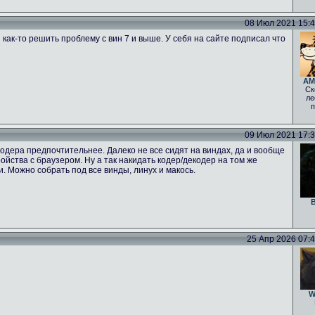
08 Июл 2021 15:47
 как-то решить проблему с вин 7 и выше. У себя на сайте подписал что
AM
Ск
ле
п
09 Июл 2021 17:39
одера предпочтительнее. Далеко не все сидят на виндах, да и вообще
тройства с браузером. Ну а так накидать кодер/декодер на том же
ги. Можно собрать под все винды, линух и макось.
B
25 Апр 2026 07:46
W