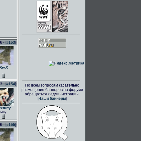
 - [
#153
]
RexX
 - [
#154
]
По всем вопросам касательно
размещения баннеров на форуме
обращаться к администрации.
[
Наши баннеры
]
eefurry
мяу
 - [
#155
]