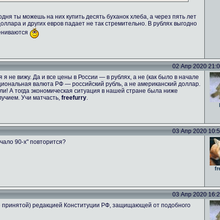
одня ты можешь на них купить десять буханок хлеба, а через пять лет
 доллара и других евров падает не так стремительно. В рублях выгодно
цениваются
02 Апр 2020 21:06
я не вижу. Да и все цены в России — в рублях, а не (как было в начале
национальная валюта РФ — российский рубль, а не американский доллар.
и! А тогда экономическая ситуация в нашей стране была ниже
учием. Учи матчасть,
freefurry
.
03 Апр 2020 10:53
чало 90-х" повторится?
fr
03 Апр 2020 16:26
не принятой) редакцией Конституции РФ, защищающей от подобного