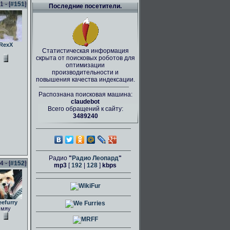
 - [
#151
]
Последние посетители.
RexX
Статистическая информация
скрыта от поисковых роботов для
оптимизации
производительности и
повышения качества индексации.
Распознана поисковая машина:
claudebot
Всего обращений к сайту:
3489240
Радио
"
Радио Леопард
"
 - [
#152
]
mp3
[
192
|
128
]
kbps
eefurry
мяу