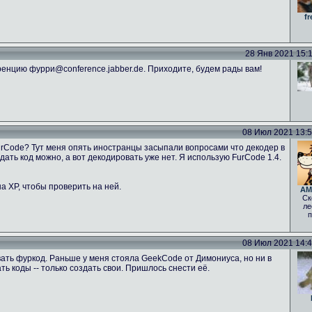
fr
28 Янв 2021 15:11
енцию фурри@conference.jabber.de. Приходите, будем рады вам!
08 Июл 2021 13:52
FurCode? Тут меня опять иностранцы засыпали вопросами что декодер в
ать код можно, а вот декодировать уже нет. Я использую FurCode 1.4.
а ХР, чтобы проверить на ней.
AM
Ск
ле
п
08 Июл 2021 14:46
ать фуркод. Раньше у меня стояла GeekCode от Димониуса, но ни в
 коды -- только создать свои. Пришлось снести её.