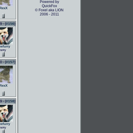
Powered by
QuickFox
RexX
© Foxel aka LION
2006 - 2011
 - [
#156
]
eefurry
мяу
 - [
#157
]
RexX
 - [
#158
]
eefurry
мяу