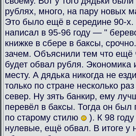
своему. Вот у того дядьки были
рублях, много, на пару новых 
Это было ещё в середине 90-х. 
написал в 95-96 году — " берев
книжке в сбере в баксы, срочно
зачем. Объяснили тем что ещё ч
будет обвал рубля. Экономика 
месту. А дядька никогда не езди
только по стране несколько раз
север. Ну зять банкир, ему луч
перевёл в баксы. Тогда он был 
по старому стилю
). К 98 год
нулевые, ещё обвал. В итоге у 