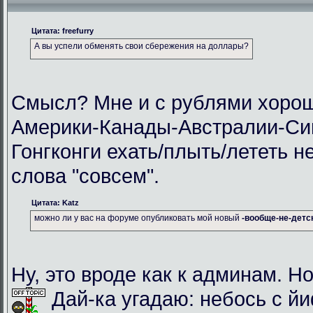
Цитата: freefurry
А вы успели обменять свои сбережения на доллары?
Смысл? Мне и с рублями хорош
Америки-Канады-Австралии-Си
Гонгконги ехать/плыть/лететь н
слова "совсем".
Цитата: Katz
можно ли у вас на форуме опубликовать мой новый
-вообще-не-детс
Ну, это вроде как к админам. Но
Дай-ка угадаю: небось с й