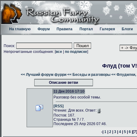
На главную
Форум
Правила
Портал
Галерея
Блоги
Поиск:
Непрочитанные сообщения: [
все
|
по подписке
]
Флуд (том V!
<< Лучший форум фурри
<< Беседы и разговоры
<< Флудилки, 
Описание ветви
11 Дек 2016 17:10
Разговор без особой темы.
[RSS]
Чтение: Для всех. Ответ:
.
Постов: 167.
Страница № 7 / 7.
Последнее 25 Апр 2026 07:46.
-|
1
|
2
|
3
|
4
|
5
|
6
|
[7