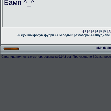
Бамп ^_^
-|
1
|
2
|
3
|
4
|
5
|
6
|
[7
<< Лучший форум фурри
<< Беседы и разговоры
<< Флудилки, 
skin desig
Страница полностью сгенерирована за
0.042
сек. Произведено SQL запросо