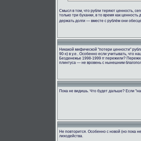
Смысл в том, что рубли теряют ценность, сег
только три буханки, в то время как ценность
держать долги — вместе с рублём они обес
Никакой мифической "потери ценности" рубля 
90-х) в у.е.. Особенно если учитывать, что 
Безденежье 1998-1999 гг пережили? Пережил
плинтуса — не вровень с нынешним благопол
Пока не видишь. Что будет дальше? Если "на
Не повторится. Особенно с новой (но пока 
лиходейства.