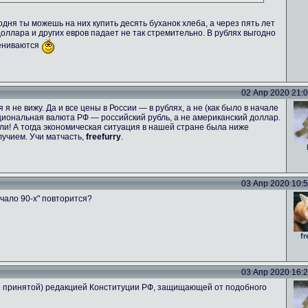
одня ты можешь на них купить десять буханок хлеба, а через пять лет
 доллара и других евров падает не так стремительно. В рублях выгодно
цениваются
02 Апр 2020 21:06
я не вижу. Да и все цены в России — в рублях, а не (как было в начале
национальная валюта РФ — российский рубль, а не американский доллар.
и! А тогда экономическая ситуация в нашей стране была ниже
учием. Учи матчасть,
freefurry
.
03 Апр 2020 10:53
чало 90-х" повторится?
fr
03 Апр 2020 16:26
не принятой) редакцией Конституции РФ, защищающей от подобного