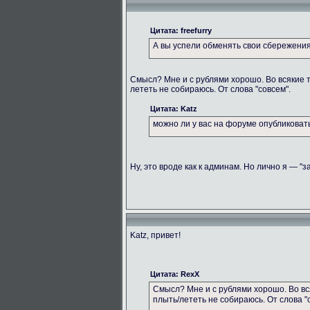
Цитата: freefurry
А вы успели обменять свои сбережени
Смысл? Мне и с рублями хорошо. Во всякие 
лететь не собираюсь. От слова "совсем".
Цитата: Katz
можно ли у вас на форуме опубликова
Ну, это вроде как к админам. Но лично я — "з
Katz, привет!
Цитата: RexX
Смысл? Мне и с рублями хорошо. Во вс
плыть/лететь не собираюсь. От слова "