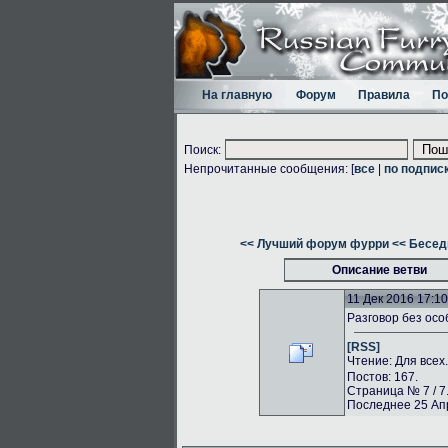
На главную
Форум
Правила
По
Поиск:
Непрочитанные сообщения: [
все
|
по подпис
<< Лучший форум фурри
<< Бесед
Описание ветви
11 Дек 2016 17:10
Разговор без осо
[RSS]
Чтение: Для всех
Постов: 167.
Страница № 7 / 7
Последнее 25 Апр