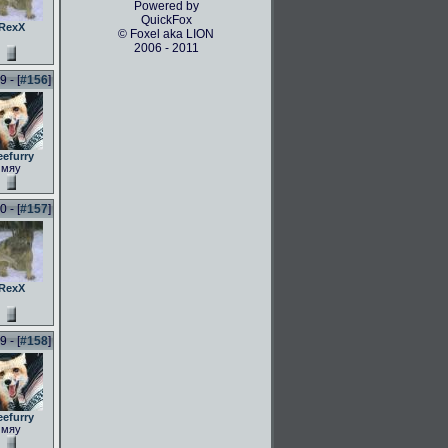
Powered by
QuickFox
RexX
© Foxel aka LION
2006 - 2011
 - [
#156
]
eefurry
мяу
 - [
#157
]
RexX
 - [
#158
]
eefurry
мяу