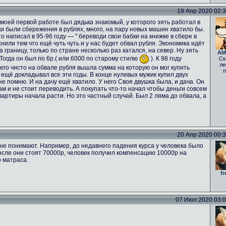
19 Апр 2020 02:33
а моей первой работе был дядька знакомый, у которого зять работал в
ьки были сбережения в рублях, много, на пару новых машин хватило бы.
о написал в 95-96 году — " береводи свои бабки на книжке в сбере в
нили тем что ещё чуть чуть и у нас будет обвал рубля. Экономика идёт
а границу, только по стране несколько раз катался, на север. Ну зять
AM
 Тогда он был по 6р.( или 6000 по старому стилю
). К 98 году
Ск
ле
него чисто на обвале рубля вышла сумма на которую он мог купить
п
 ещё докладывал все эти годы. В конце нулевых мужик купил двух
е помню. И на дачу ещё хватило. У него Своя двушка была, и дача. Он
ам и не стоит переводить. А покупать что-то начал чтобы деньги совсем
вартиры начала расти. Но это частный случай. Был 2 ляма до обвала, а
20 Апр 2020 00:33
не понимают. Например, до недавнего падения курса у человека было
осле они стоят 70000р, человек получил компенсацию 10000р на
о матраса.
fr
07 Июл 2020 03:02