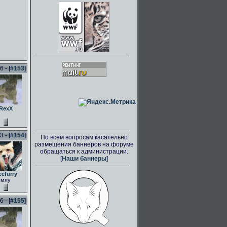
 - [
#153
]
RexX
 - [
#154
]
По всем вопросам касательно
размещения баннеров на форуме
обращаться к администрации.
[
Наши баннеры
]
eefurry
мяу
 - [
#155
]