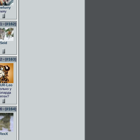
eefurry
мяу
 - [
#162
]
Seid
 - [
#163
]
UR-Leo
олько у
опарда
ятен?
 - [
#164
]
RexX