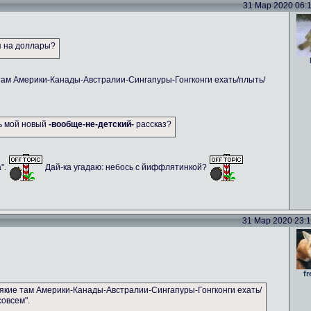
31 Мар 2020 06:11
я на доллары?
там Америки-Канады-Австралии-Сингапуры-Гонгконги ехать/плыть/
ть мой новый
-вообще-не-детский-
рассказ?
а".
Дай-ка угадаю: небось с йиффлятинкой?
31 Мар 2020 23:14
fr
якие там Америки-Канады-Австралии-Сингапуры-Гонгконги ехать/
совсем".