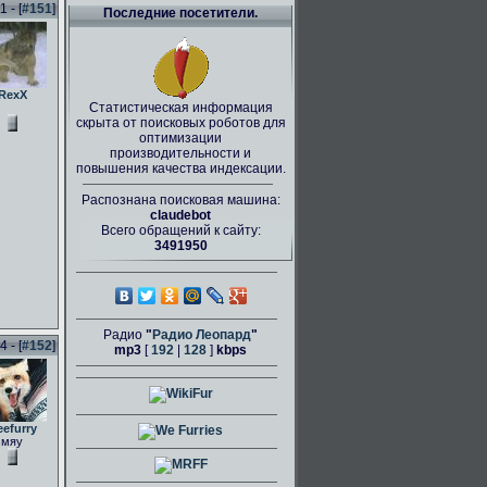
 - [
#151
]
Последние посетители.
RexX
Статистическая информация
скрыта от поисковых роботов для
оптимизации
производительности и
повышения качества индексации.
Распознана поисковая машина:
claudebot
Всего обращений к сайту:
3491950
Радио
"
Радио Леопард
"
 - [
#152
]
mp3
[
192
|
128
]
kbps
eefurry
мяу