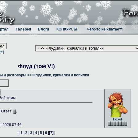
ртал
Галерея
Блоги
КОНКУРСЫ
Чего-то не хватает?
ке
]
Флуд (том V!)
ы и разговоры
<< Флудилки, кричалки и вопилки
бой темы.
. Ответ:
.
Foxel
.
 2026 07:46.
-|
1
|
2
|
3
|
4
|
5
|
6
|
[7]
|-