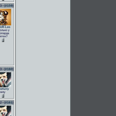
 - [
#159
]
UR-Leo
олько у
опарда
ятен?
 - [
#160
]
eefurry
мяу
 - [
#161
]