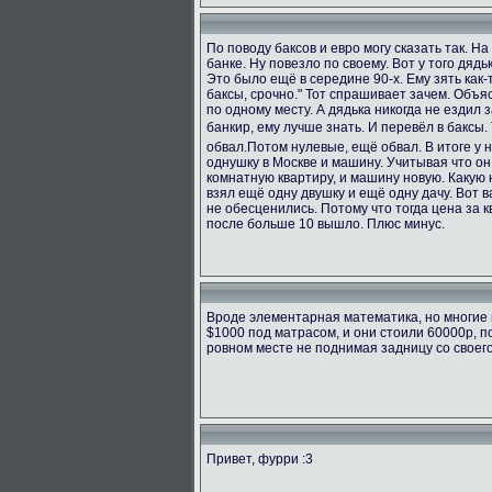
По поводу баксов и евро могу сказать так. Н
банке. Ну повезло по своему. Вот у того дяд
Это было ещё в середине 90-х. Ему зять как-т
баксы, срочно." Тот спрашивает зачем. Объяс
по одному месту. А дядька никогда не ездил з
банкир, ему лучше знать. И перевёл в баксы.
обвал.Потом нулевые, ещё обвал. В итоге у 
однушку в Москве и машину. Учитывая что он
комнатную квартиру, и машину новую. Какую н
взял ещё одну двушку и ещё одну дачу. Вот в
не обесценились. Потому что тогда цена за к
после больше 10 вышло. Плюс минус.
Вроде элементарная математика, но многие 
$1000 под матрасом, и они стоили 60000р, п
ровном месте не поднимая задницу со своег
Привет, фурри :3