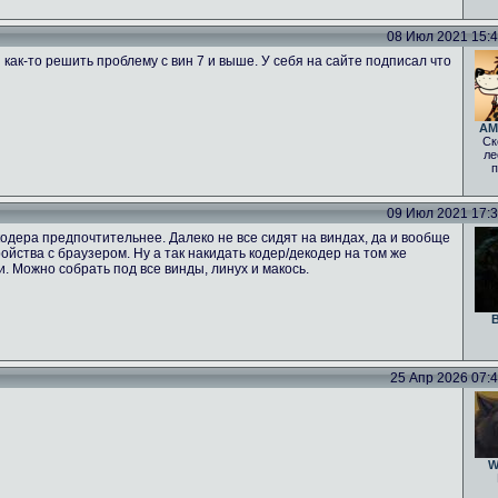
08 Июл 2021 15:47
 как-то решить проблему с вин 7 и выше. У себя на сайте подписал что
AM
Ск
ле
п
09 Июл 2021 17:39
одера предпочтительнее. Далеко не все сидят на виндах, да и вообще
тройства с браузером. Ну а так накидать кодер/декодер на том же
ги. Можно собрать под все винды, линух и макось.
B
25 Апр 2026 07:46
W