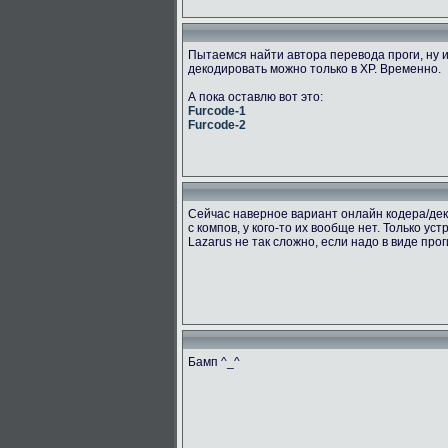
Пытаемся найти автора перевода проги, ну и
декодировать можно только в ХР. Временно.
А пока оставлю вот это:
Furcode-1
Furcode-2
Сейчас наверное вариант онлайн кодера/дек
с компов, у кого-то их вообще нет. Только ус
Lazarus не так сложно, если надо в виде про
Бамп ^_^