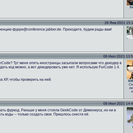
fr
28 Янв 2021 15:11
енцию фурри@conference.jabber.de. Приходите, будем рады вам!
08 Июл 2021 13:52
FurCode? Тут меня опять иностранцы засыпали вопросами что декодер в
ать код можно, а вот декодировать уже нет. Я использую FurCode 1.4.
а ХР, чтобы проверить на ней.
AM
Ск
ле
п
08 Июл 2021 14:46
ать фуркод. Раньше у меня стояла GeekCode от Димониуса, но ни в
 коды -- только создать свои. Пришлось снести её.