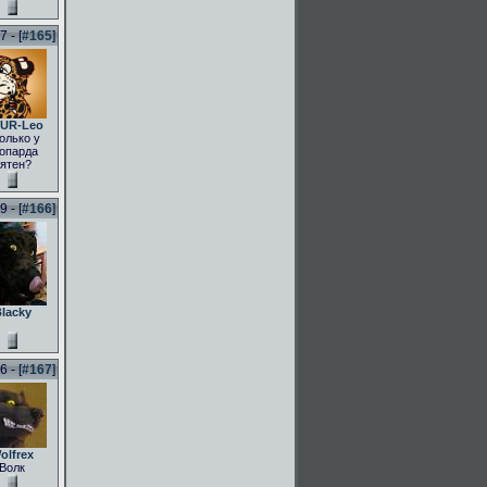
 - [
#165
]
UR-Leo
олько у
опарда
ятен?
 - [
#166
]
lacky
 - [
#167
]
olfrex
Волк