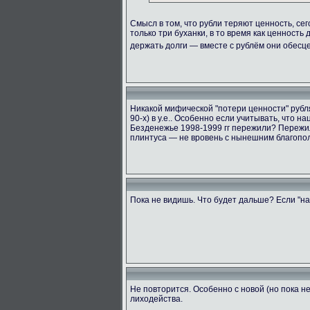
Смысл в том, что рубли теряют ценность, сег
только три буханки, в то время как ценность
держать долги — вместе с рублём они обес
Никакой мифической "потери ценности" рубля 
90-х) в у.е.. Особенно если учитывать, что 
Безденежье 1998-1999 гг пережили? Пережил
плинтуса — не вровень с нынешним благопол
Пока не видишь. Что будет дальше? Если "на
Не повторится. Особенно с новой (но пока 
лиходейства.