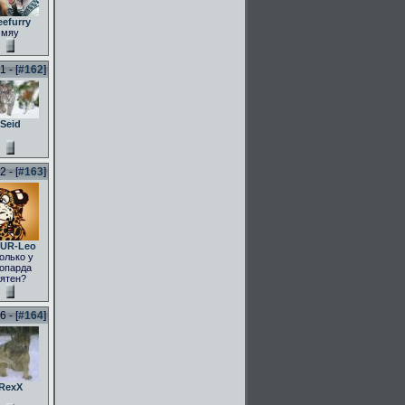
eefurry
мяу
 - [
#162
]
Seid
 - [
#163
]
UR-Leo
олько у
опарда
ятен?
 - [
#164
]
RexX