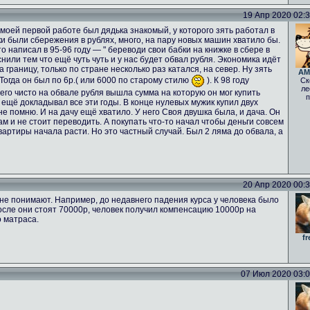
19 Апр 2020 02:33
а моей первой работе был дядька знакомый, у которого зять работал в
ьки были сбережения в рублях, много, на пару новых машин хватило бы.
о написал в 95-96 году — " береводи свои бабки на книжке в сбере в
нили тем что ещё чуть чуть и у нас будет обвал рубля. Экономика идёт
а границу, только по стране несколько раз катался, на север. Ну зять
AM
 Тогда он был по 6р.( или 6000 по старому стилю
). К 98 году
Ск
ле
него чисто на обвале рубля вышла сумма на которую он мог купить
п
 ещё докладывал все эти годы. В конце нулевых мужик купил двух
е помню. И на дачу ещё хватило. У него Своя двушка была, и дача. Он
ам и не стоит переводить. А покупать что-то начал чтобы деньги совсем
вартиры начала расти. Но это частный случай. Был 2 ляма до обвала, а
20 Апр 2020 00:33
не понимают. Например, до недавнего падения курса у человека было
осле они стоят 70000р, человек получил компенсацию 10000р на
о матраса.
fr
07 Июл 2020 03:02