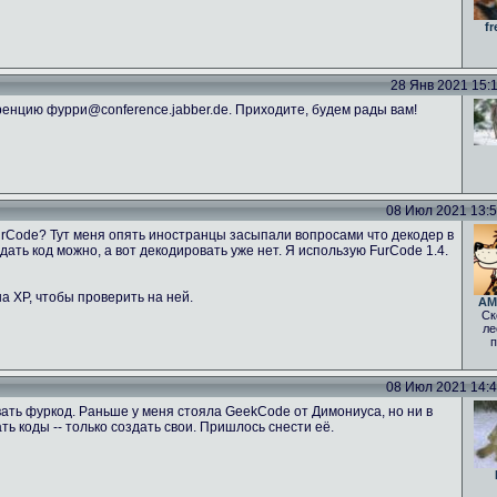
fr
28 Янв 2021 15:11
енцию фурри@conference.jabber.de. Приходите, будем рады вам!
08 Июл 2021 13:52
FurCode? Тут меня опять иностранцы засыпали вопросами что декодер в
ать код можно, а вот декодировать уже нет. Я использую FurCode 1.4.
а ХР, чтобы проверить на ней.
AM
Ск
ле
п
08 Июл 2021 14:46
ать фуркод. Раньше у меня стояла GeekCode от Димониуса, но ни в
 коды -- только создать свои. Пришлось снести её.