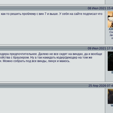
08 Июл 2021 15:47
 как-то решить проблему с вин 7 и выше. У себя на сайте подписал что
AM
Ск
ле
п
09 Июл 2021 17:39
одера предпочтительнее. Далеко не все сидят на виндах, да и вообще
тройства с браузером. Ну а так накидать кодер/декодер на том же
ги. Можно собрать под все винды, линух и макось.
B
25 Апр 2026 07:46
W