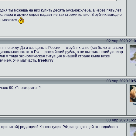
одня ты можешь на них купить десять буханок хлеба, а через пять лет
 доллара и других евров падает не так стремительно. В рублях выгодно
цениваются
02 Апр 2020 21:06
я не вижу. Да и все цены в России — в рублях, а не (как было в начале
национальная валюта РФ — российский рубль, а не американский доллар.
и! А тогда экономическая ситуация в нашей стране была ниже
учием. Учи матчасть,
freefurry
.
03 Апр 2020 10:53
чало 90-х" повторится?
fr
03 Апр 2020 16:26
не принятой) редакцией Конституции РФ, защищающей от подобного