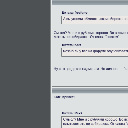
Цитата: freefurry
А вы успели обменять свои сбережени
Смысл? Мне и с рублями хорошо. Во всякие 
лететь не собираюсь. От слова "совсем".
Цитата: Katz
можно ли у вас на форуме опубликова
Ну, это вроде как к админам. Но лично я — "з
Katz, привет!
Цитата: RexX
Смысл? Мне и с рублями хорошо. Во вс
плыть/лететь не собираюсь. От слова "