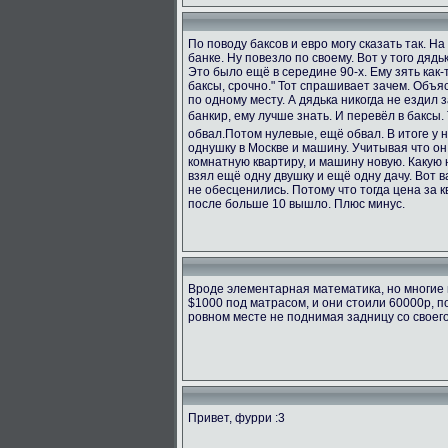
По поводу баксов и евро могу сказать так. Н
банке. Ну повезло по своему. Вот у того дяд
Это было ещё в середине 90-х. Ему зять как-т
баксы, срочно." Тот спрашивает зачем. Объяс
по одному месту. А дядька никогда не ездил з
банкир, ему лучше знать. И перевёл в баксы.
обвал.Потом нулевые, ещё обвал. В итоге у 
однушку в Москве и машину. Учитывая что он
комнатную квартиру, и машину новую. Какую н
взял ещё одну двушку и ещё одну дачу. Вот в
не обесценились. Потому что тогда цена за к
после больше 10 вышло. Плюс минус.
Вроде элементарная математика, но многие 
$1000 под матрасом, и они стоили 60000р, п
ровном месте не поднимая задницу со своег
Привет, фурри :3