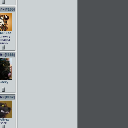
 - [
#165
]
UR-Leo
олько у
опарда
ятен?
 - [
#166
]
lacky
 - [
#167
]
olfrex
Волк