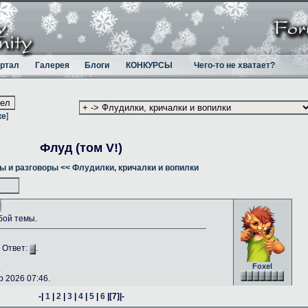
ртал
Галерея
Блоги
КОНКУРСЫ
Чего-то не хватает?
ке
]
Флуд (том V!)
ы и разговоры
<< Флудилки, кричалки и вопилки
бой темы.
. Ответ:
.
Foxel
.
 2026 07:46.
-|
1
|
2
|
3
|
4
|
5
|
6
|
[7]
|-