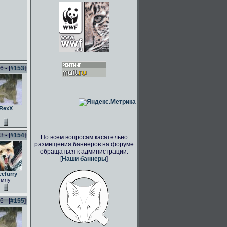
 - [
#153
]
RexX
 - [
#154
]
По всем вопросам касательно
размещения баннеров на форуме
обращаться к администрации.
[
Наши баннеры
]
eefurry
мяу
 - [
#155
]