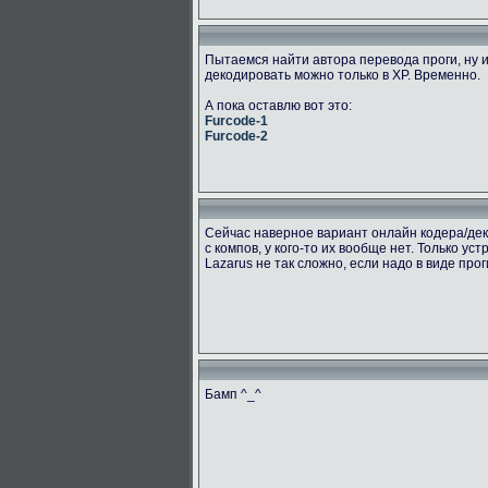
Пытаемся найти автора перевода проги, ну и
декодировать можно только в ХР. Временно.
А пока оставлю вот это:
Furcode-1
Furcode-2
Сейчас наверное вариант онлайн кодера/дек
с компов, у кого-то их вообще нет. Только ус
Lazarus не так сложно, если надо в виде про
Бамп ^_^