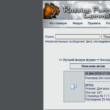
На главную
Форум
Правила
По
Поиск:
Непрочитанные сообщения: [
все
|
по подпис
<< Лучший форум фурри
<< Бесед
Описание ветви
11 Дек 2016 17:10
Разговор без осо
[RSS]
Чтение: Для всех
Постов: 167.
Страница № 7 / 7
Последнее 25 Апр