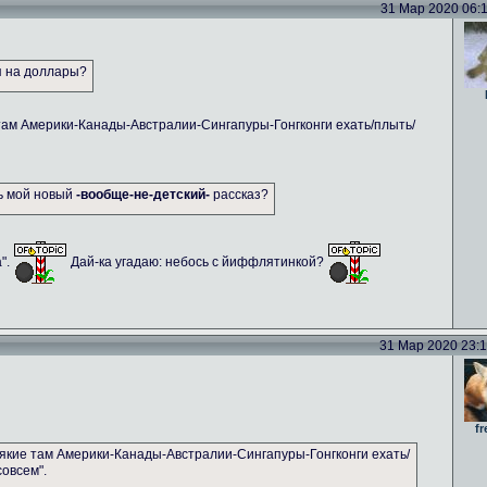
31 Мар 2020 06:11
я на доллары?
там Америки-Канады-Австралии-Сингапуры-Гонгконги ехать/плыть/
ть мой новый
-вообще-не-детский-
рассказ?
а".
Дай-ка угадаю: небось с йиффлятинкой?
31 Мар 2020 23:14
fr
якие там Америки-Канады-Австралии-Сингапуры-Гонгконги ехать/
совсем".