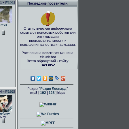
 - [
#151
]
Последние посетители.
RexX
Статистическая информация
скрыта от поисковых роботов для
оптимизации
производительности и
повышения качества индексации.
Распознана поисковая машина:
claudebot
Всего обращений к сайту:
3493852
Радио
"
Радио Леопард
"
 - [
#152
]
mp3
[
192
|
128
]
kbps
eefurry
мяу