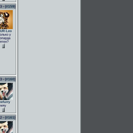
 - [
#159
]
UR-Leo
олько у
опарда
ятен?
 - [
#160
]
eefurry
мяу
 - [
#161
]