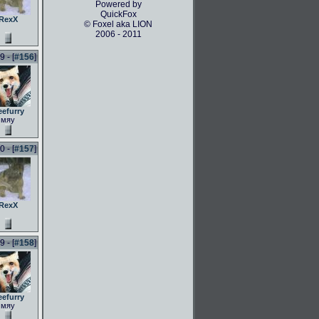
Powered by
QuickFox
RexX
© Foxel aka LION
2006 - 2011
 - [
#156
]
eefurry
мяу
 - [
#157
]
RexX
 - [
#158
]
eefurry
мяу