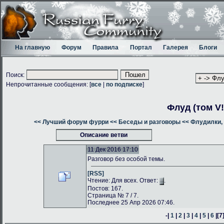
На главную
Форум
Правила
Портал
Галерея
Блоги
Поиск:
Непрочитанные сообщения: [
все
|
по подписке
]
Флуд (том V!
<< Лучший форум фурри
<< Беседы и разговоры
<< Флудилки, 
Описание ветви
11 Дек 2016 17:10
Разговор без особой темы.
[RSS]
Чтение: Для всех. Ответ:
.
Постов: 167.
Страница № 7 / 7.
Последнее 25 Апр 2026 07:46.
-|
1
|
2
|
3
|
4
|
5
|
6
|
[7