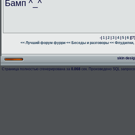
Бамп ^_^
-|
1
|
2
|
3
|
4
|
5
|
6
|
[7
<< Лучший форум фурри
<< Беседы и разговоры
<< Флудилки, 
skin desig
Страница полностью сгенерирована за
0.068
сек. Произведено SQL запросо