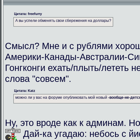
Цитата: freefurry
А вы успели обменять свои сбережения на доллары?
Смысл? Мне и с рублями хорош
Америки-Канады-Австралии-Си
Гонгконги ехать/плыть/лететь н
слова "совсем".
Цитата: Katz
можно ли у вас на форуме опубликовать мой новый
-вообще-не-детс
Ну, это вроде как к админам. Но
Дай-ка угадаю: небось с й