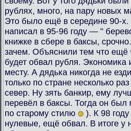
своему. Вот у того дядьки были
рублях, много, на пару новых 
Это было ещё в середине 90-х. 
написал в 95-96 году — " берев
книжке в сбере в баксы, срочно
зачем. Объяснили тем что ещё ч
будет обвал рубля. Экономика 
месту. А дядька никогда не езди
только по стране несколько раз
север. Ну зять банкир, ему луч
перевёл в баксы. Тогда он был 
по старому стилю
). К 98 год
нулевые, ещё обвал. В итоге у 