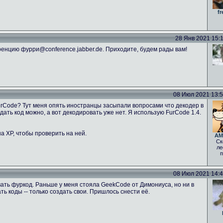
fr
28 Янв 2021 15:11
енцию фурри@conference.jabber.de. Приходите, будем рады вам!
08 Июл 2021 13:52
FurCode? Тут меня опять иностранцы засыпали вопросами что декодер в
ать код можно, а вот декодировать уже нет. Я использую FurCode 1.4.
а ХР, чтобы проверить на ней.
AM
Ск
ле
п
08 Июл 2021 14:46
ать фуркод. Раньше у меня стояла GeekCode от Димониуса, но ни в
 коды -- только создать свои. Пришлось снести её.