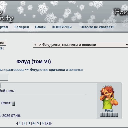
ртал
Галерея
Блоги
КОНКУРСЫ
Чего-то не хватает?
ке
]
Флуд (том V!)
ы и разговоры
<< Флудилки, кричалки и вопилки
бой темы.
. Ответ:
.
Foxel
.
 2026 07:46.
-|
1
|
2
|
3
|
4
|
5
|
6
|
[7]
|-