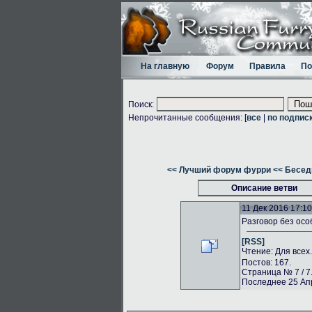
На главную
Форум
Правила
По
Поиск:
Непрочитанные сообщения: [
все
|
по подпис
<< Лучший форум фурри
<< Бесед
Описание ветви
11 Дек 2016 17:10
Разговор без осо
[RSS]
Чтение: Для всех
Постов: 167.
Страница № 7 / 7
Последнее 25 Апр