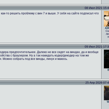
08 Июл 2021 15:47
 как-то решить проблему с вин 7 и выше. У себя на сайте подписал что
AM
Ск
ле
п
09 Июл 2021 17:39
одера предпочтительнее. Далеко не все сидят на виндах, да и вообще
тройства с браузером. Ну а так накидать кодер/декодер на том же
ги. Можно собрать под все винды, линух и макось.
B
25 Апр 2026 07:46
W