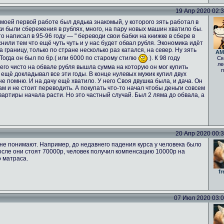
19 Апр 2020 02:33
а моей первой работе был дядька знакомый, у которого зять работал в
ьки были сбережения в рублях, много, на пару новых машин хватило бы.
о написал в 95-96 году — " береводи свои бабки на книжке в сбере в
нили тем что ещё чуть чуть и у нас будет обвал рубля. Экономика идёт
а границу, только по стране несколько раз катался, на север. Ну зять
AM
 Тогда он был по 6р.( или 6000 по старому стилю
). К 98 году
Ск
ле
него чисто на обвале рубля вышла сумма на которую он мог купить
п
 ещё докладывал все эти годы. В конце нулевых мужик купил двух
е помню. И на дачу ещё хватило. У него Своя двушка была, и дача. Он
ам и не стоит переводить. А покупать что-то начал чтобы деньги совсем
вартиры начала расти. Но это частный случай. Был 2 ляма до обвала, а
20 Апр 2020 00:33
не понимают. Например, до недавнего падения курса у человека было
осле они стоят 70000р, человек получил компенсацию 10000р на
о матраса.
fr
07 Июл 2020 03:02