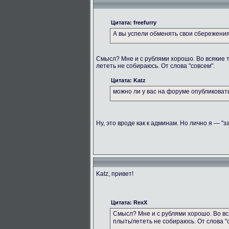
Цитата: freefurry
А вы успели обменять свои сбережени
Смысл? Мне и с рублями хорошо. Во всякие 
лететь не собираюсь. От слова "совсем".
Цитата: Katz
можно ли у вас на форуме опубликова
Ну, это вроде как к админам. Но лично я — "з
Katz, привет!
Цитата: RexX
Смысл? Мне и с рублями хорошо. Во вс
плыть/лететь не собираюсь. От слова "