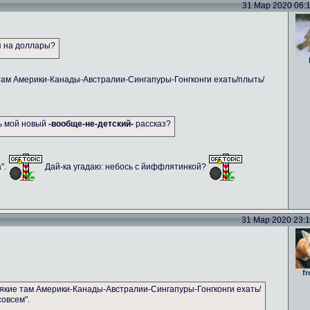
31 Мар 2020 06:11
я на доллары?
там Америки-Канады-Австралии-Сингапуры-Гонгконги ехать/плыть/
ть мой новый
-вообще-не-детский-
рассказ?
а".
Дай-ка угадаю: небось с йиффлятинкой?
31 Мар 2020 23:14
fr
якие там Америки-Канады-Австралии-Сингапуры-Гонгконги ехать/
совсем".