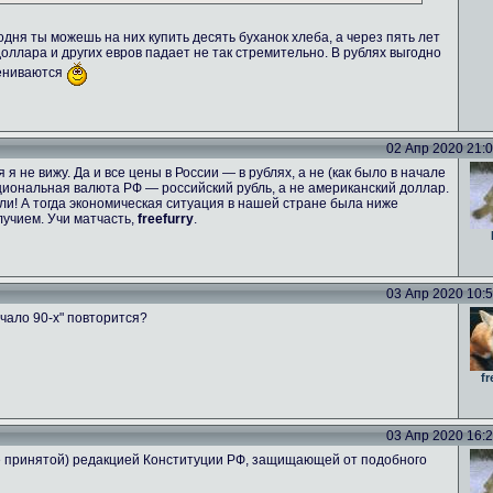
одня ты можешь на них купить десять буханок хлеба, а через пять лет
 доллара и других евров падает не так стремительно. В рублях выгодно
цениваются
02 Апр 2020 21:06
я не вижу. Да и все цены в России — в рублях, а не (как было в начале
национальная валюта РФ — российский рубль, а не американский доллар.
и! А тогда экономическая ситуация в нашей стране была ниже
учием. Учи матчасть,
freefurry
.
03 Апр 2020 10:53
чало 90-х" повторится?
fr
03 Апр 2020 16:26
не принятой) редакцией Конституции РФ, защищающей от подобного