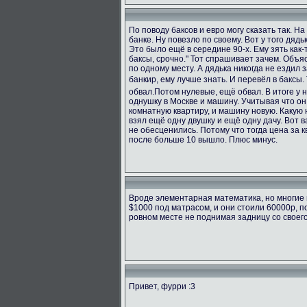
По поводу баксов и евро могу сказать так. Н
банке. Ну повезло по своему. Вот у того дяд
Это было ещё в середине 90-х. Ему зять как-т
баксы, срочно." Тот спрашивает зачем. Объяс
по одному месту. А дядька никогда не ездил з
банкир, ему лучше знать. И перевёл в баксы.
обвал.Потом нулевые, ещё обвал. В итоге у 
однушку в Москве и машину. Учитывая что он
комнатную квартиру, и машину новую. Какую н
взял ещё одну двушку и ещё одну дачу. Вот в
не обесценились. Потому что тогда цена за к
после больше 10 вышло. Плюс минус.
Вроде элементарная математика, но многие 
$1000 под матрасом, и они стоили 60000р, п
ровном месте не поднимая задницу со своег
Привет, фурри :3