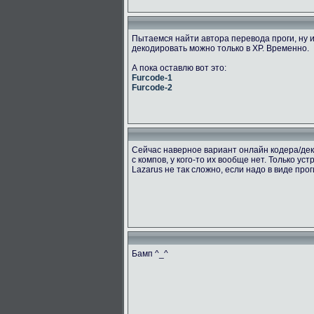
Пытаемся найти автора перевода проги, ну и
декодировать можно только в ХР. Временно.
А пока оставлю вот это:
Furcode-1
Furcode-2
Сейчас наверное вариант онлайн кодера/дек
с компов, у кого-то их вообще нет. Только ус
Lazarus не так сложно, если надо в виде про
Бамп ^_^