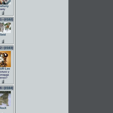
eefurry
мяу
 - [
#162
]
Seid
 - [
#163
]
UR-Leo
олько у
опарда
ятен?
 - [
#164
]
RexX