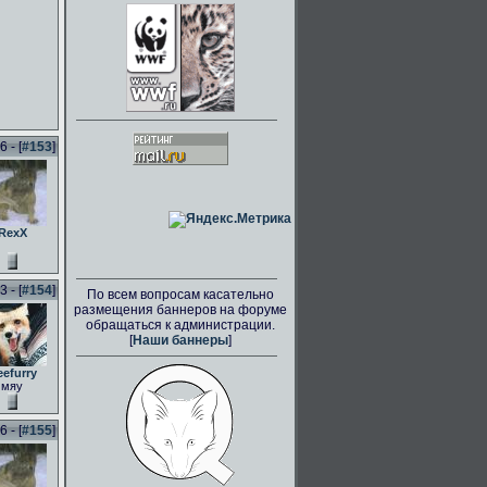
 - [
#153
]
RexX
 - [
#154
]
По всем вопросам касательно
размещения баннеров на форуме
обращаться к администрации.
[
Наши баннеры
]
eefurry
мяу
 - [
#155
]