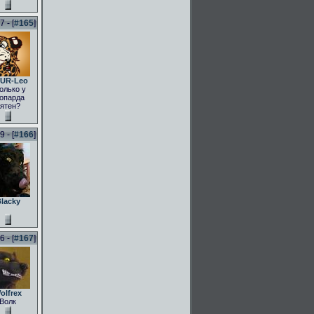
 - [
#165
]
UR-Leo
олько у
опарда
ятен?
 - [
#166
]
lacky
 - [
#167
]
olfrex
Волк