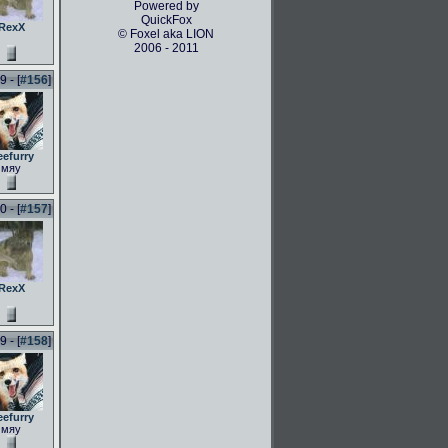
Powered by
QuickFox
RexX
© Foxel aka LION
2006 - 2011
 - [
#156
]
eefurry
мяу
 - [
#157
]
RexX
 - [
#158
]
eefurry
мяу