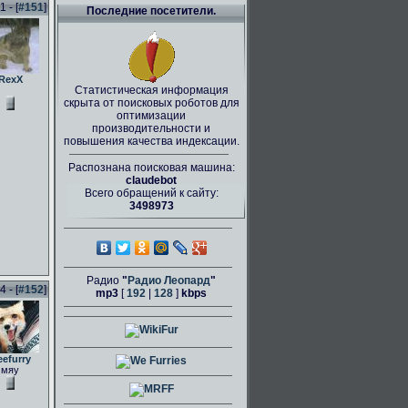
 - [
#151
]
Последние посетители.
RexX
Статистическая информация
скрыта от поисковых роботов для
оптимизации
производительности и
повышения качества индексации.
Распознана поисковая машина:
claudebot
Всего обращений к сайту:
3498973
Радио
"
Радио Леопард
"
 - [
#152
]
mp3
[
192
|
128
]
kbps
eefurry
мяу