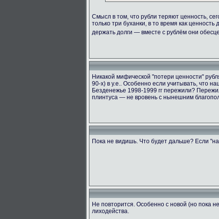
Смысл в том, что рубли теряют ценность, сег
только три буханки, в то время как ценность
держать долги — вместе с рублём они обес
Никакой мифической "потери ценности" рубля 
90-х) в у.е.. Особенно если учитывать, что 
Безденежье 1998-1999 гг пережили? Пережил
плинтуса — не вровень с нынешним благопол
Пока не видишь. Что будет дальше? Если "на
Не повторится. Особенно с новой (но пока 
лиходейства.