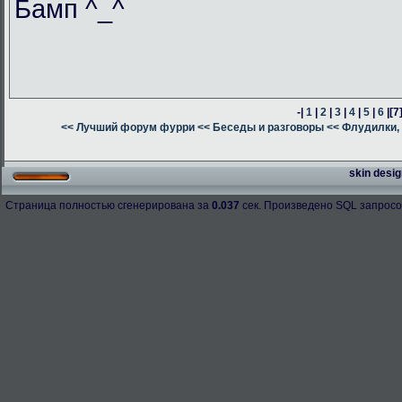
Бамп ^_^
-|
1
|
2
|
3
|
4
|
5
|
6
|
[7
<< Лучший форум фурри
<< Беседы и разговоры
<< Флудилки, 
skin desig
Страница полностью сгенерирована за
0.037
сек. Произведено SQL запросо