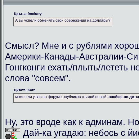
Цитата: freefurry
А вы успели обменять свои сбережения на доллары?
Смысл? Мне и с рублями хорош
Америки-Канады-Австралии-Си
Гонгконги ехать/плыть/лететь н
слова "совсем".
Цитата: Katz
можно ли у вас на форуме опубликовать мой новый
-вообще-не-детс
Ну, это вроде как к админам. Но
Дай-ка угадаю: небось с й