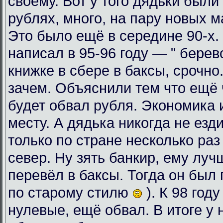
своему. Вот у того дядьки были
рублях, много, на пару новых 
Это было ещё в середине 90-х. 
написал в 95-96 году — " берев
книжке в сбере в баксы, срочно
зачем. Объяснили тем что ещё ч
будет обвал рубля. Экономика 
месту. А дядька никогда не езди
только по стране несколько раз
север. Ну зять банкир, ему луч
перевёл в баксы. Тогда он был 
по старому стилю
). К 98 год
нулевые, ещё обвал. В итоге у 