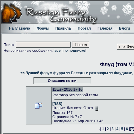
На главную
Форум
Правила
Портал
Галерея
Блоги
Поиск:
Непрочитанные сообщения: [
все
|
по подписке
]
Флуд (том V!
<< Лучший форум фурри
<< Беседы и разговоры
<< Флудилки, 
Описание ветви
11 Дек 2016 17:10
Разговор без особой темы.
[RSS]
Чтение: Для всех. Ответ:
.
Постов: 167.
Страница № 7 / 7.
Последнее 25 Апр 2026 07:46.
-|
1
|
2
|
3
|
4
|
5
|
6
|
[7