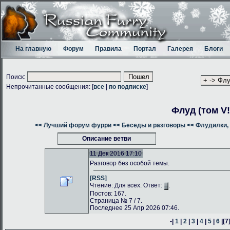
На главную
Форум
Правила
Портал
Галерея
Блоги
Поиск:
Непрочитанные сообщения: [
все
|
по подписке
]
Флуд (том V!
<< Лучший форум фурри
<< Беседы и разговоры
<< Флудилки, 
Описание ветви
11 Дек 2016 17:10
Разговор без особой темы.
[RSS]
Чтение: Для всех. Ответ:
.
Постов: 167.
Страница № 7 / 7.
Последнее 25 Апр 2026 07:46.
-|
1
|
2
|
3
|
4
|
5
|
6
|
[7