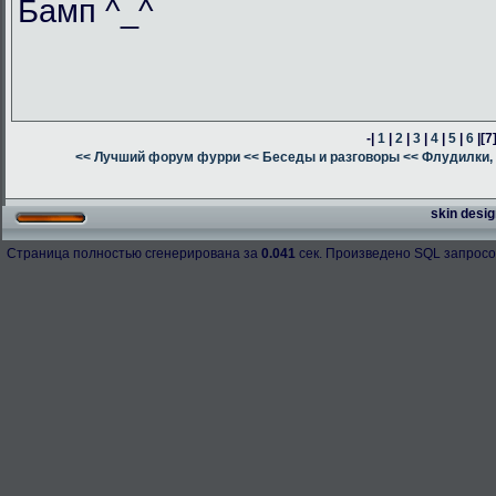
Бамп ^_^
-|
1
|
2
|
3
|
4
|
5
|
6
|
[7
<< Лучший форум фурри
<< Беседы и разговоры
<< Флудилки, 
skin desig
Страница полностью сгенерирована за
0.041
сек. Произведено SQL запросо