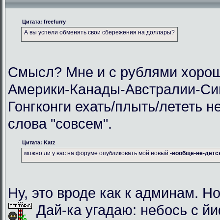
Цитата: freefurry
А вы успели обменять свои сбережения на доллары?
Смысл? Мне и с рублями хорош
Америки-Канады-Австралии-Си
Гонгконги ехать/плыть/лететь н
слова "совсем".
Цитата: Katz
можно ли у вас на форуме опубликовать мой новый
-вообще-не-детс
Ну, это вроде как к админам. Но
Дай-ка угадаю: небось с й