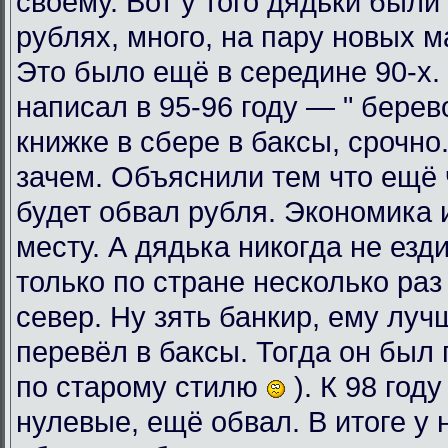
своему. Вот у того дядьки были
рублях, много, на пару новых 
Это было ещё в середине 90-х. 
написал в 95-96 году — " берев
книжке в сбере в баксы, срочно
зачем. Объяснили тем что ещё ч
будет обвал рубля. Экономика 
месту. А дядька никогда не езди
только по стране несколько раз
север. Ну зять банкир, ему луч
перевёл в баксы. Тогда он был 
по старому стилю
). К 98 год
нулевые, ещё обвал. В итоге у 