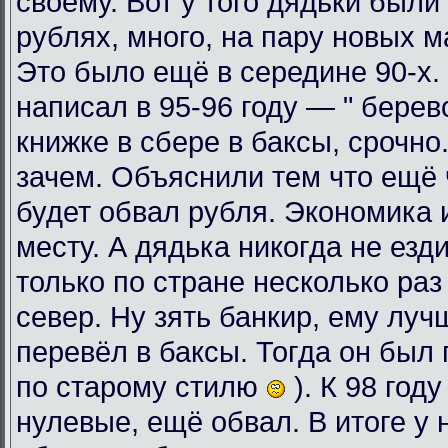
своему. Вот у того дядьки были
рублях, много, на пару новых 
Это было ещё в середине 90-х. 
написал в 95-96 году — " берев
книжке в сбере в баксы, срочно
зачем. Объяснили тем что ещё ч
будет обвал рубля. Экономика 
месту. А дядька никогда не езди
только по стране несколько раз
север. Ну зять банкир, ему луч
перевёл в баксы. Тогда он был 
по старому стилю
). К 98 год
нулевые, ещё обвал. В итоге у 