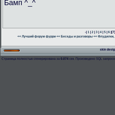
Бамп ^_^
-|
1
|
2
|
3
|
4
|
5
|
6
|
[7
<< Лучший форум фурри
<< Беседы и разговоры
<< Флудилки, 
skin desig
Страница полностью сгенерирована за
0.074
сек. Произведено SQL запросо