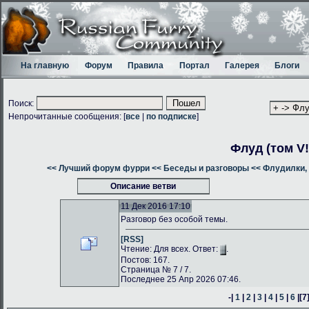
На главную
Форум
Правила
Портал
Галерея
Блоги
Поиск:
Непрочитанные сообщения: [
все
|
по подписке
]
Флуд (том V!
<< Лучший форум фурри
<< Беседы и разговоры
<< Флудилки, 
Описание ветви
11 Дек 2016 17:10
Разговор без особой темы.
[RSS]
Чтение: Для всех. Ответ:
.
Постов: 167.
Страница № 7 / 7.
Последнее 25 Апр 2026 07:46.
-|
1
|
2
|
3
|
4
|
5
|
6
|
[7