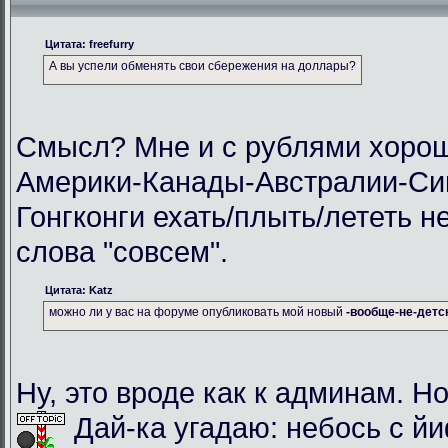
Цитата: freefurry
А вы успели обменять свои сбережения на доллары?
Смысл? Мне и с рублями хорош
Америки-Канады-Австралии-Си
Гонгконги ехать/плыть/лететь н
слова "совсем".
Цитата: Katz
можно ли у вас на форуме опубликовать мой новый
-вообще-не-детс
Ну, это вроде как к админам. Но
Дай-ка угадаю: небось с й