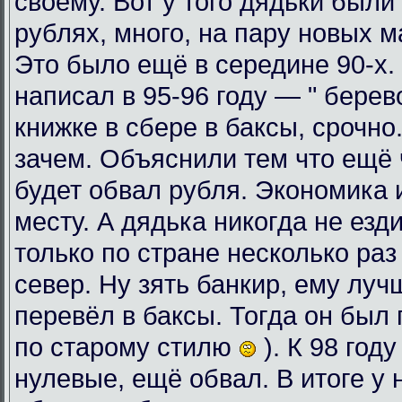
своему. Вот у того дядьки были
рублях, много, на пару новых 
Это было ещё в середине 90-х. 
написал в 95-96 году — " берев
книжке в сбере в баксы, срочно
зачем. Объяснили тем что ещё ч
будет обвал рубля. Экономика 
месту. А дядька никогда не езди
только по стране несколько раз
север. Ну зять банкир, ему луч
перевёл в баксы. Тогда он был 
по старому стилю
). К 98 год
нулевые, ещё обвал. В итоге у 