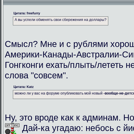
Цитата: freefurry
А вы успели обменять свои сбережения на доллары?
Смысл? Мне и с рублями хорош
Америки-Канады-Австралии-Си
Гонгконги ехать/плыть/лететь н
слова "совсем".
Цитата: Katz
можно ли у вас на форуме опубликовать мой новый
-вообще-не-детс
Ну, это вроде как к админам. Но
Дай-ка угадаю: небось с й