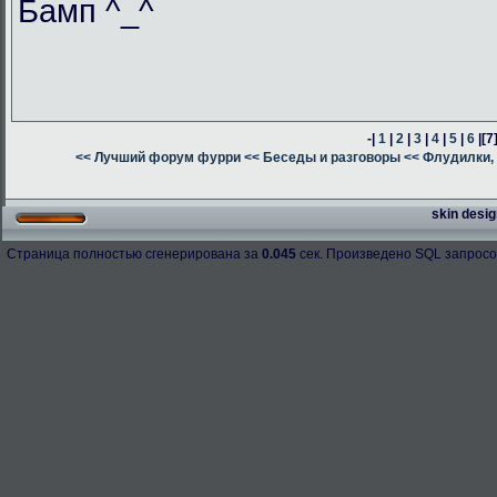
Бамп ^_^
-|
1
|
2
|
3
|
4
|
5
|
6
|
[7
<< Лучший форум фурри
<< Беседы и разговоры
<< Флудилки, 
skin desig
Страница полностью сгенерирована за
0.045
сек. Произведено SQL запросо