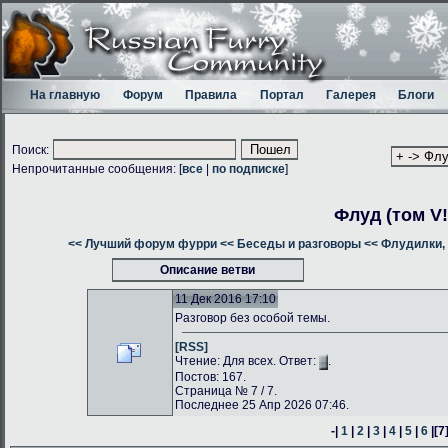
На главную
Форум
Правила
Портал
Галерея
Блоги
Поиск:
Непрочитанные сообщения: [
все
|
по подписке
]
Флуд (том V!
<< Лучший форум фурри
<< Беседы и разговоры
<< Флудилки, 
Описание ветви
11 Дек 2016 17:10
Разговор без особой темы.
[RSS]
Чтение: Для всех. Ответ:
.
Постов: 167.
Страница № 7 / 7.
Последнее 25 Апр 2026 07:46.
-|
1
|
2
|
3
|
4
|
5
|
6
|
[7