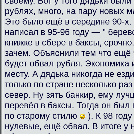
своему. Вот у того дядьки были
рублях, много, на пару новых 
Это было ещё в середине 90-х. 
написал в 95-96 году — " берев
книжке в сбере в баксы, срочно
зачем. Объяснили тем что ещё ч
будет обвал рубля. Экономика 
месту. А дядька никогда не езди
только по стране несколько раз
север. Ну зять банкир, ему луч
перевёл в баксы. Тогда он был 
по старому стилю
). К 98 год
нулевые, ещё обвал. В итоге у 