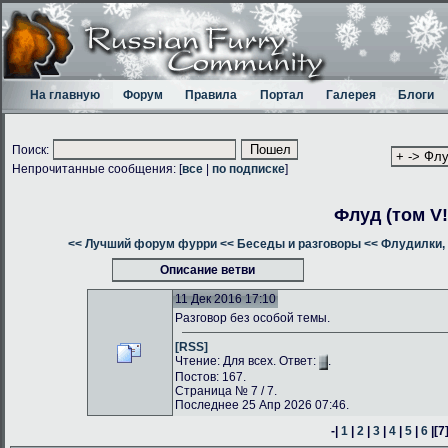
На главную
Форум
Правила
Портал
Галерея
Блоги
Поиск:
Непрочитанные сообщения: [
все
|
по подписке
]
Флуд (том V!
<< Лучший форум фурри
<< Беседы и разговоры
<< Флудилки, 
Описание ветви
11 Дек 2016 17:10
Разговор без особой темы.
[RSS]
Чтение: Для всех. Ответ:
.
Постов: 167.
Страница № 7 / 7.
Последнее 25 Апр 2026 07:46.
-|
1
|
2
|
3
|
4
|
5
|
6
|
[7