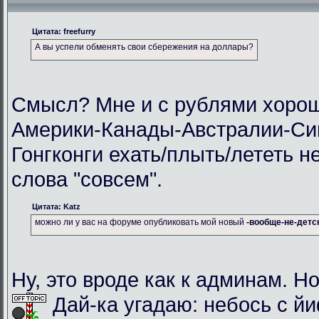
Цитата: freefurry
А вы успели обменять свои сбережения на доллары?
Смысл? Мне и с рублями хорош
Америки-Канады-Австралии-Си
Гонгконги ехать/плыть/лететь н
слова "совсем".
Цитата: Katz
можно ли у вас на форуме опубликовать мой новый
-вообще-не-детс
Ну, это вроде как к админам. Но
Дай-ка угадаю: небось с й