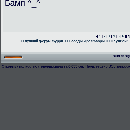
Бамп ^_^
-|
1
|
2
|
3
|
4
|
5
|
6
|
[7
<< Лучший форум фурри
<< Беседы и разговоры
<< Флудилки, 
skin desig
Страница полностью сгенерирована за
0.055
сек. Произведено SQL запросо