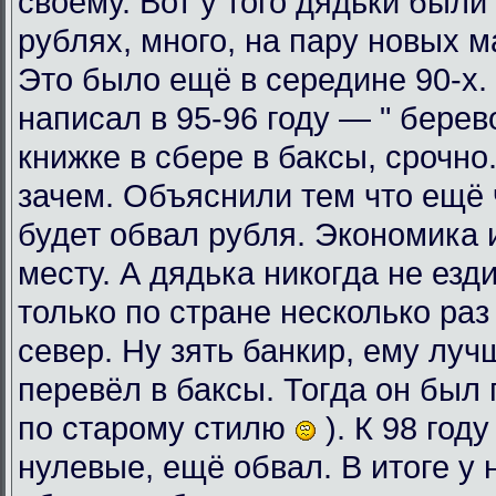
своему. Вот у того дядьки были
рублях, много, на пару новых 
Это было ещё в середине 90-х. 
написал в 95-96 году — " берев
книжке в сбере в баксы, срочно
зачем. Объяснили тем что ещё ч
будет обвал рубля. Экономика 
месту. А дядька никогда не езди
только по стране несколько раз
север. Ну зять банкир, ему луч
перевёл в баксы. Тогда он был 
по старому стилю
). К 98 год
нулевые, ещё обвал. В итоге у 