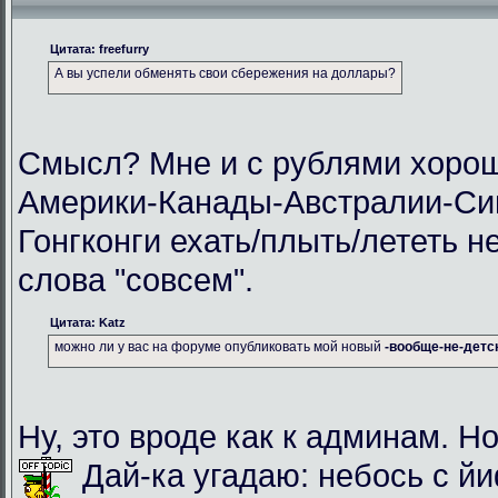
Цитата: freefurry
А вы успели обменять свои сбережения на доллары?
Смысл? Мне и с рублями хорош
Америки-Канады-Австралии-Си
Гонгконги ехать/плыть/лететь н
слова "совсем".
Цитата: Katz
можно ли у вас на форуме опубликовать мой новый
-вообще-не-детс
Ну, это вроде как к админам. Но
Дай-ка угадаю: небось с й