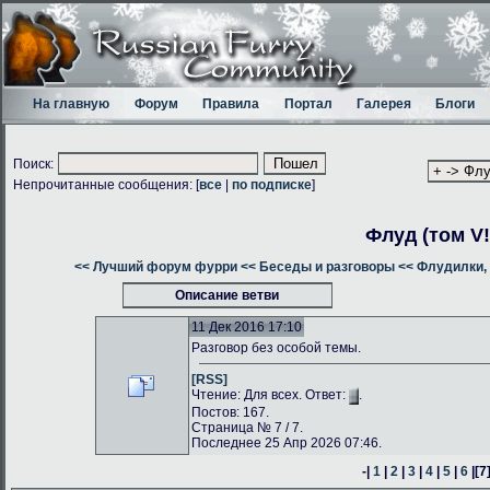
На главную
Форум
Правила
Портал
Галерея
Блоги
Поиск:
Непрочитанные сообщения: [
все
|
по подписке
]
Флуд (том V!
<< Лучший форум фурри
<< Беседы и разговоры
<< Флудилки, 
Описание ветви
11 Дек 2016 17:10
Разговор без особой темы.
[RSS]
Чтение: Для всех. Ответ:
.
Постов: 167.
Страница № 7 / 7.
Последнее 25 Апр 2026 07:46.
-|
1
|
2
|
3
|
4
|
5
|
6
|
[7