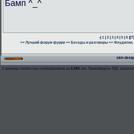
Бамп ^_^
-|
1
|
2
|
3
|
4
|
5
|
6
|
[7
<< Лучший форум фурри
<< Беседы и разговоры
<< Флудилки, 
skin desig
Страница полностью сгенерирована за
0.085
сек. Произведено SQL запросо