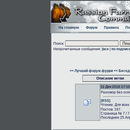
На главную
Форум
Правила
По
Поиск:
Непрочитанные сообщения: [
все
|
по подпис
<< Лучший форум фурри
<< Бесед
Описание ветви
11 Дек 2016 17:10
Разговор без осо
[RSS]
Чтение: Для всех
Постов: 167.
Страница № 7 / 7
Последнее 25 Апр