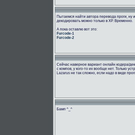
Пытаемся найти автора перевода проги, ну и
декодировать можно только в ХР. Временно.
А пока оставлю вот это:
Furcode-1
Furcode-2
Сейчас наверное вариант онлайн кодера/дек
с компов, у кого-то их вообще нет. Только ус
Lazarus не так сложно, если надо в виде про
Бамп ^_^