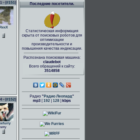
 - [
#151
]
Последние посетители.
RexX
Статистическая информация
скрыта от поисковых роботов для
оптимизации
производительности и
повышения качества индексации.
Распознана поисковая машина:
claudebot
Всего обращений к сайту:
3514858
Радио
"
Радио Леопард
"
 - [
#152
]
mp3
[
192
|
128
]
kbps
eefurry
мяу