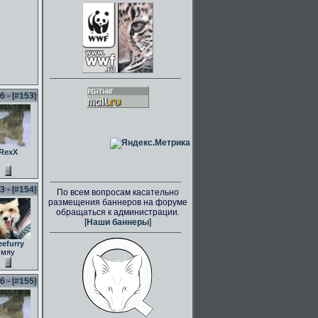
 - [
#153
]
RexX
 - [
#154
]
По всем вопросам касательно
размещения баннеров на форуме
обращаться к администрации.
[
Наши баннеры
]
eefurry
мяу
 - [
#155
]