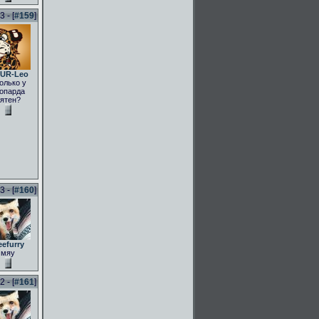
 - [
#159
]
UR-Leo
олько у
опарда
ятен?
 - [
#160
]
eefurry
мяу
 - [
#161
]