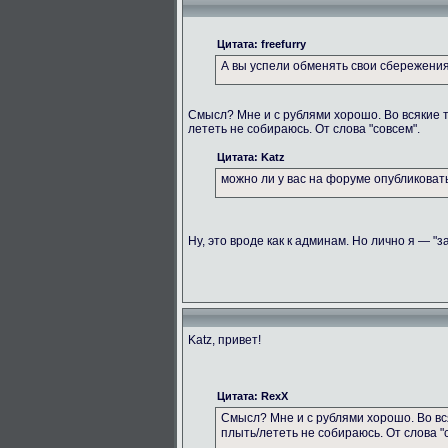
Цитата: freefurry
А вы успели обменять свои сбережени
Смысл? Мне и с рублями хорошо. Во всякие 
лететь не собираюсь. От слова "совсем".
Цитата: Katz
можно ли у вас на форуме опубликова
Ну, это вроде как к админам. Но лично я — "з
Katz, привет!
Цитата: RexX
Смысл? Мне и с рублями хорошо. Во вс
плыть/лететь не собираюсь. От слова "