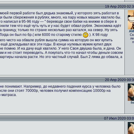
19 Апр 2020 02:33
а моей первой работе был дядька знакомый, у которого зять работал в
ьки были сбережения в рублях, много, на пару новых машин хватило бы.
о написал в 95-96 году — " береводи свои бабки на книжке в сбере в
нили тем что ещё чуть чуть и у нас будет обвал рубля. Экономика идёт
а границу, только по стране несколько раз катался, на север. Ну зять
AM
 Тогда он был по 6р.( или 6000 по старому стилю
). К 98 году
Ск
ле
него чисто на обвале рубля вышла сумма на которую он мог купить
п
 ещё докладывал все эти годы. В конце нулевых мужик купил двух
е помню. И на дачу ещё хватило. У него Своя двушка была, и дача. Он
ам и не стоит переводить. А покупать что-то начал чтобы деньги совсем
вартиры начала расти. Но это частный случай. Был 2 ляма до обвала, а
20 Апр 2020 00:33
не понимают. Например, до недавнего падения курса у человека было
осле они стоят 70000р, человек получил компенсацию 10000р на
о матраса.
fr
07 Июл 2020 03:02