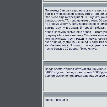
По поводу баксов и евро могу сказать так. Н
банке. Ну повезло по своему. Вот у того дяд
Это было ещё в середине 90-х. Ему зять как-т
баксы, срочно." Тот спрашивает зачем. Объяс
по одному месту. А дядька никогда не ездил з
банкир, ему лучше знать. И перевёл в баксы.
обвал.Потом нулевые, ещё обвал. В итоге у 
однушку в Москве и машину. Учитывая что он
комнатную квартиру, и машину новую. Какую н
взял ещё одну двушку и ещё одну дачу. Вот в
не обесценились. Потому что тогда цена за к
после больше 10 вышло. Плюс минус.
Вроде элементарная математика, но многие 
$1000 под матрасом, и они стоили 60000р, п
ровном месте не поднимая задницу со своег
Привет, фурри :3