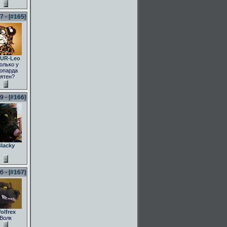
 - [
#165
]
UR-Leo
олько у
опарда
ятен?
 - [
#166
]
lacky
 - [
#167
]
olfrex
Волк