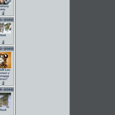
eefurry
мяу
 - [
#162
]
Seid
 - [
#163
]
UR-Leo
олько у
опарда
ятен?
 - [
#164
]
RexX