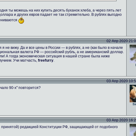
одня ты можешь на них купить десять буханок хлеба, а через пять лет
 доллара и других евров падает не так стремительно. В рублях выгодно
цениваются
02 Апр 2020 21:06
я не вижу. Да и все цены в России — в рублях, а не (как было в начале
национальная валюта РФ — российский рубль, а не американский доллар.
и! А тогда экономическая ситуация в нашей стране была ниже
учием. Учи матчасть,
freefurry
.
03 Апр 2020 10:53
чало 90-х" повторится?
fr
03 Апр 2020 16:26
не принятой) редакцией Конституции РФ, защищающей от подобного