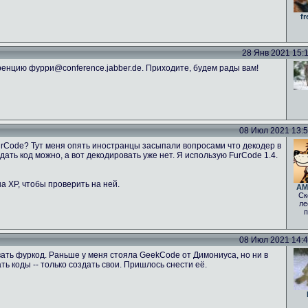
fr
28 Янв 2021 15:11
енцию фурри@conference.jabber.de. Приходите, будем рады вам!
08 Июл 2021 13:52
FurCode? Тут меня опять иностранцы засыпали вопросами что декодер в
ать код можно, а вот декодировать уже нет. Я использую FurCode 1.4.
а ХР, чтобы проверить на ней.
AM
Ск
ле
п
08 Июл 2021 14:46
ать фуркод. Раньше у меня стояла GeekCode от Димониуса, но ни в
 коды -- только создать свои. Пришлось снести её.