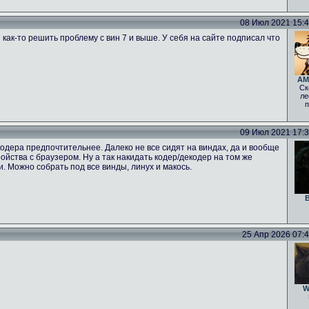
08 Июл 2021 15:47
 как-то решить проблему с вин 7 и выше. У себя на сайте подписал что
AM
Ск
ле
п
09 Июл 2021 17:39
одера предпочтительнее. Далеко не все сидят на виндах, да и вообще
тройства с браузером. Ну а так накидать кодер/декодер на том же
ги. Можно собрать под все винды, линух и макось.
B
25 Апр 2026 07:46
W