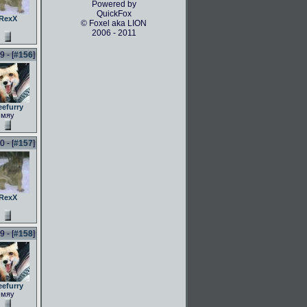
Powered by
QuickFox
RexX
© Foxel aka LION
2006 - 2011
 - [
#156
]
eefurry
мяу
 - [
#157
]
RexX
 - [
#158
]
eefurry
мяу