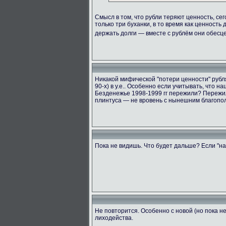
Смысл в том, что рубли теряют ценность, сег
только три буханки, в то время как ценность
держать долги — вместе с рублём они обес
Никакой мифической "потери ценности" рубля 
90-х) в у.е.. Особенно если учитывать, что 
Безденежье 1998-1999 гг пережили? Пережил
плинтуса — не вровень с нынешним благопол
Пока не видишь. Что будет дальше? Если "на
Не повторится. Особенно с новой (но пока 
лиходейства.