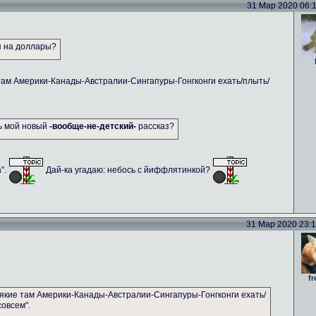
31 Мар 2020 06:11
я на доллары?
там Америки-Канады-Австралии-Сингапуры-Гонгконги ехать/плыть/
ть мой новый
-вообще-не-детский-
рассказ?
а".
Дай-ка угадаю: небось с йиффлятинкой?
31 Мар 2020 23:14
fr
якие там Америки-Канады-Австралии-Сингапуры-Гонгконги ехать/
совсем".