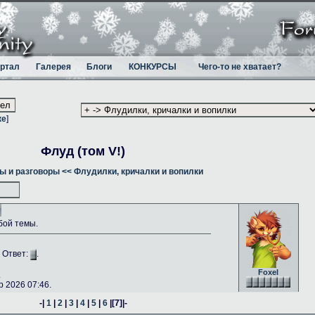
ртал
Галерея
Блоги
КОНКУРСЫ
Чего-то не хватает?
ке
]
Флуд (том V!)
ы и разговоры
<< Флудилки, кричалки и вопилки
бой темы.
. Ответ:
.
Foxel
.
 2026 07:46.
-|
1
|
2
|
3
|
4
|
5
|
6
|
[7]
|-