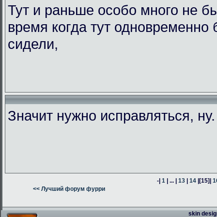
Тут и раньше особо много не б
время когда тут одновременно
сидели,
Значит нужно исправляться, ну. 
-|
1
| ... |
13
|
14
|
[15]
|
1
<< Лучший форум фурри
skin desig