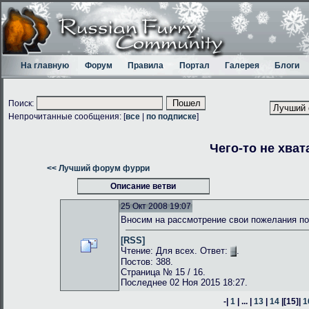
На главную
Форум
Правила
Портал
Галерея
Блоги
Поиск:
Непрочитанные сообщения: [
все
|
по подписке
]
Чего-то не хват
<< Лучший форум фурри
Описание ветви
25 Окт 2008 19:07
Вносим на рассмотрение свои пожелания по
[RSS]
Чтение: Для всех. Ответ:
.
Постов: 388.
Страница № 15 / 16.
Последнее 02 Ноя 2015 18:27.
-|
1
| ... |
13
|
14
|
[15]
|
1