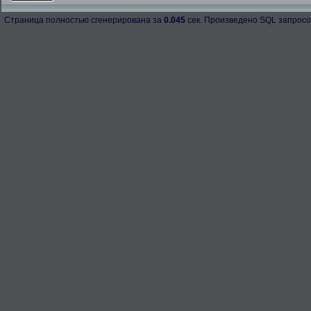
Страница полностью сгенерирована за
0.045
сек. Произведено SQL запросо