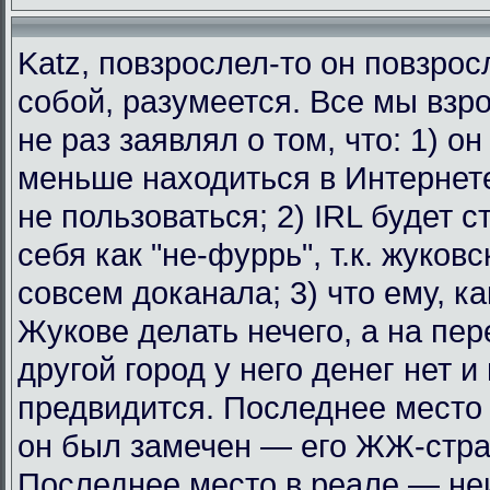
Katz, повзрослел-то он повзрос
собой, разумеется. Все мы взр
не раз заявлял о том, что: 1) о
меньше находиться в Интернет
не пользоваться; 2) IRL будет с
себя как "не-фуррь", т.к. жуковс
совсем доканала; 3) что ему, к
Жукове делать нечего, а на пе
другой город у него денег нет и
предвидится. Последнее место 
он был замечен — его ЖЖ-стра
Последнее место в реале — не