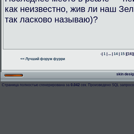
как неизвестно, жив ли наш Зел
так ласково называю)?
-|
1
| ... |
14
|
15
|
[16]
<< Лучший форум фурри
skin desig
Страница полностью сгенерирована за
0.042
сек. Произведено SQL запросо