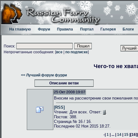
На главную
Форум
Правила
Портал
Галерея
Блоги
Поиск:
Непрочитанные сообщения: [
все
|
по подписке
]
Чего-то не хват
<< Лучший форум фурри
Описание ветви
25 Окт 2008 19:07
Вносим на рассмотрение свои пожелания по
[RSS]
Чтение: Для всех. Ответ:
.
Постов: 388.
Страница № 16 / 16.
Последнее 02 Ноя 2015 18:27.
-|
1
| ... |
14
|
15
|
[16]