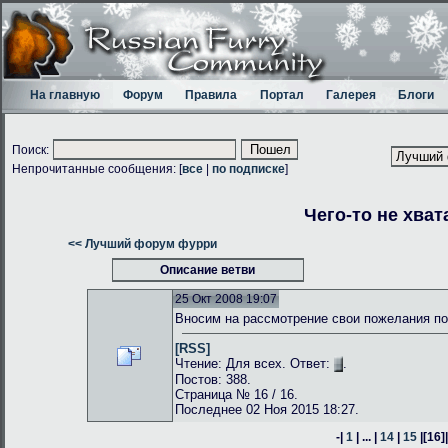
На главную
Форум
Правила
Портал
Галерея
Блоги
Поиск:
Непрочитанные сообщения: [
все
|
по подписке
]
Чего-то не хват
<< Лучший форум фурри
Описание ветви
25 Окт 2008 19:07
Вносим на рассмотрение свои пожелания по
[RSS]
Чтение: Для всех. Ответ:
.
Постов: 388.
Страница № 16 / 16.
Последнее 02 Ноя 2015 18:27.
-|
1
| ... |
14
|
15
|
[16]