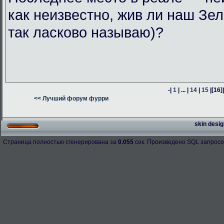
как неизвестно, жив ли наш Зел
так ласково называю)?
-|
1
| ... |
14
|
15
|
[16]
<< Лучший форум фурри
skin desig
Страница полностью сгенерирована за
0.055
сек. Произведено SQL запросо