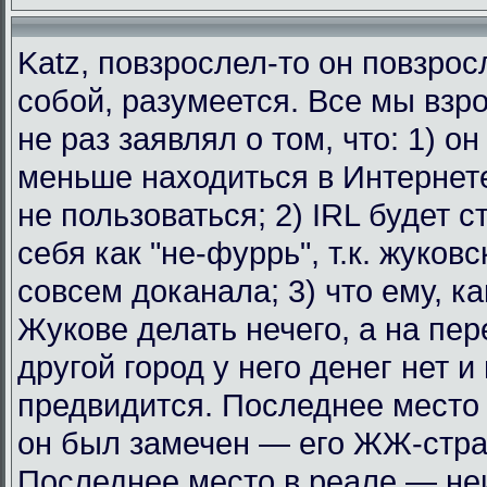
Katz, повзрослел-то он повзрос
собой, разумеется. Все мы взр
не раз заявлял о том, что: 1) о
меньше находиться в Интернет
не пользоваться; 2) IRL будет с
себя как "не-фуррь", т.к. жуковс
совсем доканала; 3) что ему, к
Жукове делать нечего, а на пе
другой город у него денег нет и
предвидится. Последнее место 
он был замечен — его ЖЖ-стра
Последнее место в реале — не